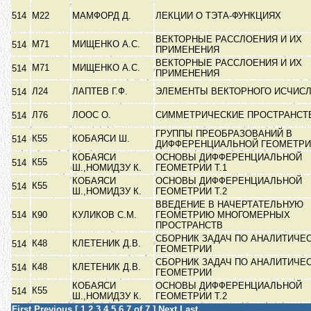
514
М22
МАМФОРД Д.
ЛЕКЦИИ О ТЭТА-ФУНКЦИЯХ
ВЕКТОРНЫЕ РАССЛОЕНИЯ И ИХ
М71
МИЩЕНКО А.С.
514
ПРИМЕНЕНИЯ
ВЕКТОРНЫЕ РАССЛОЕНИЯ И ИХ
М71
МИЩЕНКО А.С.
514
ПРИМЕНЕНИЯ
Л24
ЛАПТЕВ Г.Ф.
ЭЛЕМЕНТЫ ВЕКТОРНОГО ИСЧИС
514
Л76
ЛООС О.
СИММЕТРИЧЕСКИЕ ПРОСТРАНС
514
ГРУППЫ ПРЕОБРАЗОВАНИЙ В
К55
КОБАЯСИ Ш.
514
ДИФФЕРЕНЦИАЛЬНОЙ ГЕОМЕТР
КОБАЯСИ
ОСНОВЫ ДИФФЕРЕНЦИАЛЬНОЙ
К55
514
Ш.,НОМИДЗУ К.
ГЕОМЕТРИИ Т.1
КОБАЯСИ
ОСНОВЫ ДИФФЕРЕНЦИАЛЬНОЙ
К55
514
Ш.,НОМИДЗУ К.
ГЕОМЕТРИИ Т.2
ВВЕДЕНИЕ В НАЧЕРТАТЕЛЬНУЮ
514
К90
КУЛИКОВ С.М.
ГЕОМЕТРИЮ МНОГОМЕРНЫХ
ПРОСТРАНСТВ
СБОРНИК ЗАДАЧ ПО АНАЛИТИЧЕ
К48
КЛЕТЕНИК Д.В.
514
ГЕОМЕТРИИ
СБОРНИК ЗАДАЧ ПО АНАЛИТИЧЕ
К48
КЛЕТЕНИК Д.В.
514
ГЕОМЕТРИИ
КОБАЯСИ
ОСНОВЫ ДИФФЕРЕНЦИАЛЬНОЙ
К55
514
Ш.,НОМИДЗУ К.
ГЕОМЕТРИИ Т.2
First
Previous
[
1
2
3
4
5
6
7
of 7 ]
Next
Last