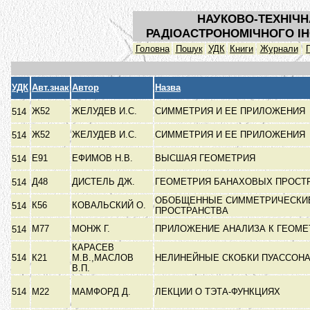
НАУКОВО-ТЕХНІЧН
РАДІОАСТРОНОМІЧНОГО ІН
Головна
Пошук
УДК
Книги
Журнали
УДК
Авт.знак
Автор
Назва
Ж52
ЖЕЛУДЕВ И.С.
СИММЕТРИЯ И ЕЕ ПРИЛОЖЕНИЯ
514
Ж52
ЖЕЛУДЕВ И.С.
СИММЕТРИЯ И ЕЕ ПРИЛОЖЕНИЯ
514
Е91
ЕФИМОВ Н.В.
ВЫСШАЯ ГЕОМЕТРИЯ
514
Д48
ДИСТЕЛЬ ДЖ.
ГЕОМЕТРИЯ БАНАХОВЫХ ПРОСТ
514
ОБОБЩЕННЫЕ СИММЕТРИЧЕСКИ
К56
КОВАЛЬСКИЙ О.
514
ПРОСТРАНСТВА
М77
МОНЖ Г.
ПРИЛОЖЕНИЕ АНАЛИЗА К ГЕОМ
514
КАРАСЕВ
514
К21
М.В.,МАСЛОВ
НЕЛИНЕЙНЫЕ СКОБКИ ПУАССОН
В.П.
514
М22
МАМФОРД Д.
ЛЕКЦИИ О ТЭТА-ФУНКЦИЯХ