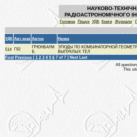
НАУКОВО-ТЕХНІЧН
РАДІОАСТРОНОМІЧНОГО ІН
Головна
Пошук
УДК
Книги
Журнали
УДК
Авт.знак
Автор
Назва
ГРЮНБАУМ
ЭТЮДЫ ПО КОМБИНАТОРНОЙ ГЕОМЕТР
Г92
514
Б.
ВЫПУКЛЫХ ТЕЛ
First
Previous
[
1
2
3
4
5
6
7
of 7 ]
Next
Last
All question
This si