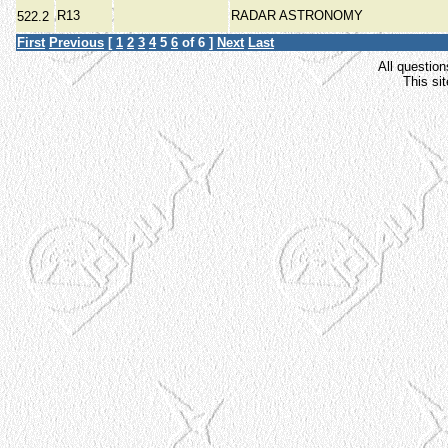
R13
RADAR ASTRONOMY
522.2
First
Previous
[
1
2
3
4
5
6
of 6 ]
Next
Last
All question
This si