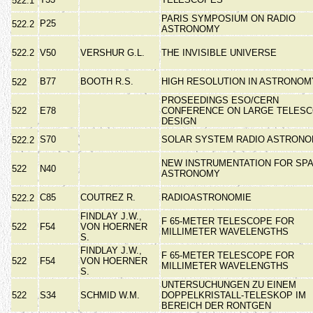
522.1
PARIS SYMPOSIUM ON RADIO
P25
522.2
ASTRONOMY
522.2
V50
VERSHUR G.L.
THE INVISIBLE UNIVERSE
B77
BOOTH R.S.
HIGH RESOLUTION IN ASTRONO
522
PROSEEDINGS ESO/CERN
522
E78
CONFERENCE ON LARGE TELES
DESIGN
S70
SOLAR SYSTEM RADIO ASTRON
522.2
NEW INSTRUMENTATION FOR SP
522
N40
ASTRONOMY
C85
COUTREZ R.
RADIOASTRONOMIE
522.2
FINDLAY J.W.,
F 65-METER TELESCOPE FOR
522
F54
VON HOERNER
MILLIMETER WAVELENGTHS
S.
FINDLAY J.W.,
F 65-METER TELESCOPE FOR
522
F54
VON HOERNER
MILLIMETER WAVELENGTHS
S.
UNTERSUCHUNGEN ZU EINEM
522
S34
SCHMID W.M.
DOPPELKRISTALL-TELESKOP IM
BEREICH DER RONTGEN