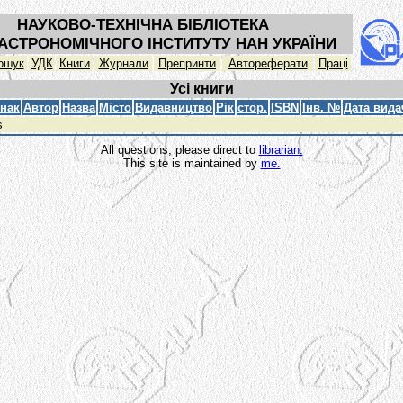
НАУКОВО-ТЕХНІЧНА БІБЛІОТЕКА
АСТРОНОМІЧНОГО ІНСТИТУТУ НАН УКРАЇНИ
ошук
УДК
Книги
Журнали
Препринти
Автореферати
Праці
Усі книги
знак
Автор
Назва
Місто
Видавництво
Рік
стор.
ISBN
Інв. №
Дата вида
s
All questions, please direct to
librarian.
This site is maintained by
me.