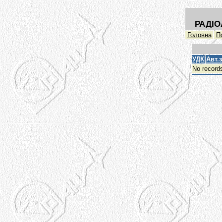
РАДІО
Головна
П
УДК
Авт.
No record