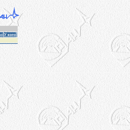
чі
У кого