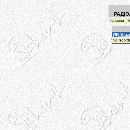
РАДІО
Головна
П
УДК
Авт.
No record