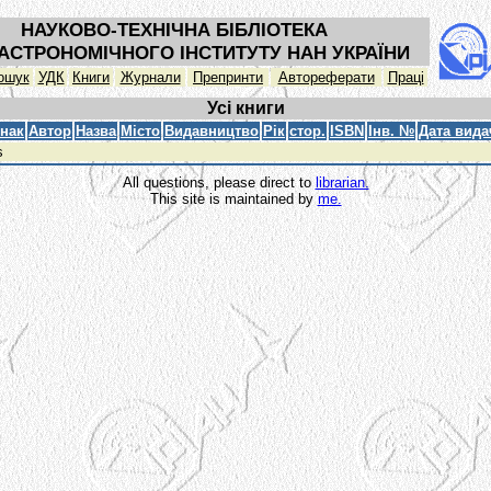
НАУКОВО-ТЕХНІЧНА БІБЛІОТЕКА
АСТРОНОМІЧНОГО ІНСТИТУТУ НАН УКРАЇНИ
ошук
УДК
Книги
Журнали
Препринти
Автореферати
Праці
Усі книги
знак
Автор
Назва
Місто
Видавництво
Рік
стор.
ISBN
Інв. №
Дата вида
s
All questions, please direct to
librarian.
This site is maintained by
me.