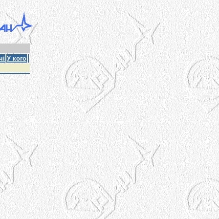
чі
У кого