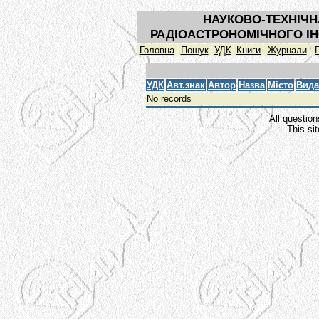
НАУКОВО-ТЕХНІЧН
РАДІОАСТРОНОМІЧНОГО ІН
Головна
Пошук
УДК
Книги
Журнали
УДК
Авт.знак
Автор
Назва
Місто
Вида
No records
All question
This si