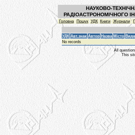
НАУКОВО-ТЕХНІЧН
РАДІОАСТРОНОМІЧНОГО ІН
Головна
Пошук
УДК
Книги
Журнали
УДК
Авт.знак
Автор
Назва
Місто
Вида
No records
All question
This si