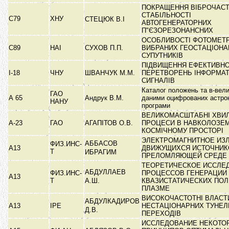
ПОКРАЩЕННЯ ВІБРОЧАСТ
СТАБІЛЬНОСТІ
C79
ХНУ
СТЕЦЮК В.І
АВТОГЕНЕРАТОРНИХ
П"ЄЗОРЕЗОНАНСНИХ
ОСОБЛИВОСТІ ФОТОМЕТР
C89
НАІ
СУХОВ П.П.
ВИБРАНИХ ГЕОСТАЦІОНА
СУПУТНИКІВ
ПІДВИЩЕННЯ ЕФЕКТИВНО
I-18
ЧНУ
ШВАНЧУК М.М.
ПЕРЕТВОРЕНЬ ІНФОРМА
СИГНАЛІВ
Каталог положень та в-вели
ГАО
А 65
Андрук В.М.
даними оцифрованих астрон
НАНУ
програми
ВЕЛИКОМАСШТАБНІ ХВИ
А-23
ГАО
АГАПІТОВ О.В.
ПРОЦЕСИ В НАВКОЛОЗЕ
КОСМІЧНОМУ ПРОСТОРІ
ЭЛЕКТРОМАГНИТНОЕ ИЗ
АББАСОВ
ФИЗ.ИНС-
А13
ДВИЖУЩИХСЯ ИСТОЧНИК
Т
ИБРАГИМ
ПРЕЛОМЛЯЮЩЕЙ СРЕДЕ
ТЕОРЕТИЧЕСКОЕ ИССЛЕ
АБДУЛЛАЕВ
ФИЗ.ИНС-
ПРОЦЕССОВ ГЕНЕРАЦИИ
А13
Т
А.Ш.
КВАЗИСТАТИЧЕСКИХ ПОЛ
ПЛАЗМЕ
ВИСОКОЧАСТОТНІ ВЛАСТ
АБДУЛКАДИРОВ
А13
ІРЕ
НЕСТАЦІОНАРНИХ ТУНЕЛ
Д.В.
ПЕРЕХОДІВ
ИССЛЕДОВАНИЕ НЕКОТО