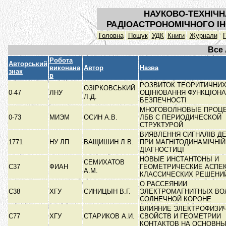
НАУКОВО-ТЕХНІЧН
РАДІОАСТРОНОМІЧНОГО ІН
Головна
Пошук
УДК
Книги
Журнали
Все
Робота
Авторський
виконана
Автор
Назва
знак
в
РОЗВИТОК ТЕОРИТИЧНИХ
ОЗІРКОВСЬКИЙ
0-47
ЛНУ
ОЦІНЮВАННЯ ФУНКЦІОНА
Л.Д.
БЕЗПЕЧНОСТІ
МНОГОВОЛНОВЫЕ ПРОЦ
0-73
МИЭМ
ОСИН А.В.
ЛБВ С ПЕРИОДИЧЕСКОЙ
СТРУКТУРОЙ
ВИЯВЛЕННЯ СИГНАЛІВ Д
1771
НУ ЛП
ВАЩИШИН Л.В.
ПРИ МАГНІТОДИНАМІЧНІЙ
ДІАГНОСТИЦІ
НОВЫЕ ИНСТАНТОНЫ И
СЕМИХАТОВ
C37
ФИАН
ГЕОМЕТРИЧЕСКИЕ АСПЕ
А.М.
КЛАССИЧЕСКИХ РЕШЕНИ
О РАССЕЯНИИ
C38
ХГУ
СИНИЦЫН В.Г.
ЭЛЕКТРОМАГНИТНЫХ ВО
СОЛНЕЧНОЙ КОРОНЕ
ВЛИЯНИЕ ЭЛЕКТРОФИЗИ
C77
ХГУ
СТАРИКОВ А.И.
СВОЙСТВ И ГЕОМЕТРИИ
КОНТАКТОВ НА ОСНОВН