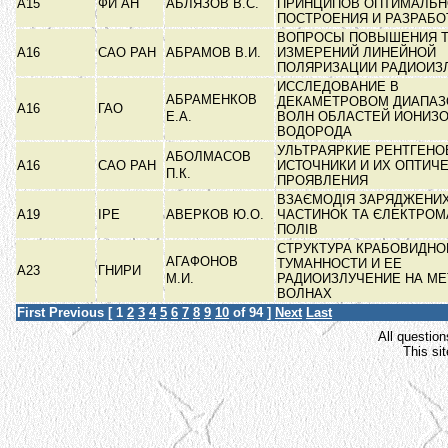
А15
ФИ АН
АБЛЯЗОВ В.С.
ПРИНЦИПОВ ОПТИМАЛЬН
ПОСТРОЕНИЯ И РАЗРАБ
ВОПРОСЫ ПОВЫШЕНИЯ 
А16
САО РАН
АБРАМОВ В.И.
ИЗМЕРЕНИЙ ЛИНЕЙНОЙ
ПОЛЯРИЗАЦИИ РАДИОИЗ
ИССЛЕДОВАНИЕ В
АБРАМЕНКОВ
ДЕКАМЕТРОВОМ ДИАПАЗ
А16
ГАО
Е.А.
ВОЛН ОБЛАСТЕЙ ИОНИЗ
ВОДОРОДА
УЛЬТРАЯРКИЕ РЕНТГЕНО
АБОЛМАСОВ
А16
САО РАН
ИСТОЧНИКИ И ИХ ОПТИЧ
П.К.
ПРОЯВЛЕНИЯ
ВЗАЄМОДІЯ ЗАРЯДЖЕНИ
А19
ІРЕ
АВЕРКОВ Ю.О.
ЧАСТИНОК ТА ЄЛЕКТРОМ
ПОЛІВ
СТРУКТУРА КРАБОВИДНО
АГАФОНОВ
ТУМАННОСТИ И ЕЕ
А23
ГНИРИ
М.И.
РАДИОИЗЛУЧЕНИЕ НА М
ВОЛНАХ
First
Previous
[
1
2
3
4
5
6
7
8
9
10
of 94 ]
Next
Last
All question
This si