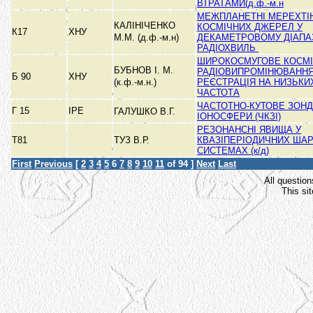
ВТРАТАМИ(д.ф.-м.н
МЕЖПЛАНЕТНІ МЕРЕХТІ
КАЛІНІЧЕНКО
КОСМІЧНИХ ДЖЕРЕЛ У
К17
ХНУ
М.М. (д.ф.-м.н)
ДЕКАМЕТРОВОМУ ДІАПА
РАДІОХВИЛЬ
ШИРОКОСМУГОВЕ КОСМ
БУБНОВ І. М.
РАДІОВИПРОМІНЮВАННЯ
Б 90
ХНУ
(к.ф.-м.н.)
РЕЄСТРАЦІЯ НА НИЗЬКИ
ЧАСТОТА
ЧАСТОТНО-КУТОВЕ ЗОН
Г 15
ІРЕ
ГАЛУШКО В.Г.
ІОНОСФЕРИ (ЧКЗІ)
РЕЗОНАНСНІ ЯВИЩА У
Т81
ТУЗ В.Р.
КВАЗІПЕРІОДИЧНИХ ША
СИСТЕМАХ (к/д)
First
Previous
[
2
3
4
5
6
7
8
9
10
11
of 94 ]
Next
Last
All question
This si