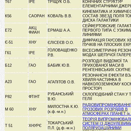
Т67
ІРЕ
ТРІЩУК О.Б.
КОНІЧНИХ СТРУКТУР
ЕЛЕМЕНТАРНИМИ ДЖЕ
КИНЕМАТИКА И ХИМИЧЕ
К56
САОРАН
КОВАЛЬ В.В.
СОСТАВ ЗВЕЗД ПОЛЯ ТО
ДИСКА ГАЛАКТИКИ
СЕЙФЕРТОВСКИЕ ГАЛАК
АКЦ
Е72
ЕРМАШ А.А.
ПЕРВОГО ТИПА С УЗКИМ
ФИАН
ЛИНИЯМИ
ДИФРАКЦІЯ ГАУСОВИХ 
Є-51
ХНУ
ЄЛІСЕЄВ О.О.
ПУЧКІВ НА ПЛОСКИХ Е
ГОЛОВАЩЕНКО
ВІСЕСИМЕТРИЧНІ РЕЗОН
Г61
ІРЕ
МОДАХ ШЕПУЧОЇ ГАЛЕР
Р.В.
РОЗПОДІЛ ВИДОМОЇ ТА
Б12
ГАО
БАБИК Ю.В.
ПРИХОВАНОЇ МАСИ В
РЕНГЕНІВСЬКИХ СКУПЧ
РЕЗОНАНСНІ ЕФЕКТИ ВЗ
ХВИЛЯ-ЧАСТИНКА В
А23
ГАО
АГАПІТОВ О.В.
НАВКОЛОЗЕМНОМУ КОС
ПРОСТОРІ
РУБАНСЬКИЙ
СКЛОПОДІБНИЙ СТАН У 
Р82
ФТІНТ
ГЕЛІЇ
В.Ю.
РАДІОВИПРОМІНЮВАНН
МИЛОСТНА К.Ю.
М 60
ХНУ
ГРОЗОВИХ РОЗРЯДІВ В
(к.ф.-м.н.)
АТМОСФЕРАХ ПЛАНЕТ (к.ф
ТЕОРІЯ ВИПРОМІНЮВАЛ
ТОКАРСЬКИЙ
СИСТЕМ ІЗ ДЖОУЛЕВИМИ
Т 51
ХНУРЄ
П.Л. (д.ф.-м.н.)
ПОЛЯРИЗАЦІЙНИМИ