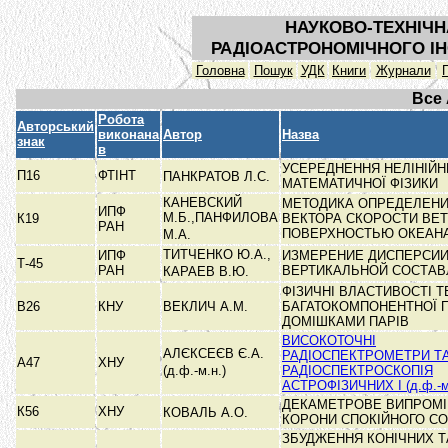
НАУКОВО-ТЕХНІЧН
РАДІОАСТРОНОМІЧНОГО ІН
Головна
Пошук
УДК
Книги
Журнали
Все
Робота
Авторський
виконана
Автор
Назва
знак
в
УСЕРЕДНЕННЯ НЕЛІНІЙН
П16
ФТІНТ
ПАНКРАТОВ Л.С.
МАТЕМАТИЧНОЇ ФІЗИКИ
КАНЕВСКИЙ
МЕТОДИКА ОПРЕДЕЛЕН
ИПФ
М.Б.,ПАНФИЛОВА
К19
ВЕКТОРА СКОРОСТИ ВЕТ
РАН
ПОВЕРХНОСТЬЮ ОКЕАН
М.А.
ТИТЧЕНКО Ю.А.,
ИПФ
ИЗМЕРЕНИЕ ДИСПЕРСИ
Т-45
РАН
ВЕРТИКАЛЬНОЙ СОСТА
КАРАЕВ В.Ю.
ФІЗИЧНІ ВЛАСТИВОСТІ Т
В26
КНУ
ВЕКЛИЧ А.М.
БАГАТОКОМПОНЕНТНОЇ 
ДОМІШКАМИ ПАРІВ
ВИСОКОТОЧНІ
АЛЄКСЕЄВ Є.А.
РАДІОСПЕКТРОМЕТРИ Т
А47
ХНУ
(д.ф.-м.н.)
РАДІОСПЕКТРОСКОПІЯ
АСТРОФІЗИЧНИХ І (д.ф.-м
ДЕКАМЕТРОВЕ ВИПРОМ
К56
ХНУ
КОВАЛЬ А.О.
КОРОНИ СПОКІЙНОГО С
ЗБУДЖЕННЯ КОНІЧНИХ Т