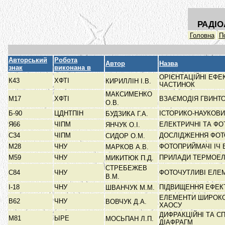
РАДІО
Головна
П
Авторський
Робота
Автор
Назва
знак
виконана в
ОРІЄНТАЦІЙНІ ЕФ
К43
ХФТІ
КИРИЛЛІН І.В.
ЧАСТИНОК
МАКСИМЕНКО
М17
ХФТІ
ВЗАЄМОДІЯ ГВИНТ
О.В.
Б-90
ЦДНТПІН
ІСТОРИКО-НАУКОВИ
БУДЗИКА Г.А.
Я66
ЧІПМ
ЕЛЕКТРИЧНІ ТА ФО
ЯНЧУК О.І.
С34
ЧІПМ
ДОСЛІДЖЕННЯ ФОТ
СИДОР О.М.
М28
ЧНУ
ФОТОПРИЙМАЧІ ІЧ
МАРКОВ А.В.
М59
ЧНУ
ПРИЛАДИ ТЕРМОЕЛ
МИКИТЮК П.Д.
СТРЕБЕЖЕВ
С84
ЧНУ
ФОТОЧУТЛИВІ ЕЛЕМ
В.М.
I-18
ЧНУ
ПІДВИЩЕННЯ ЕФЕК
ШВАНЧУК М.М.
ЕЛЕМЕНТИ ШИРОКО
В62
ЧНУ
ВОВЧУК Д.А.
ХАОСУ
ДИФРАКЦІЙНІ ТА С
М81
ЫРЕ
МОСЬПАН Л.П.
ДІАФРАГМ