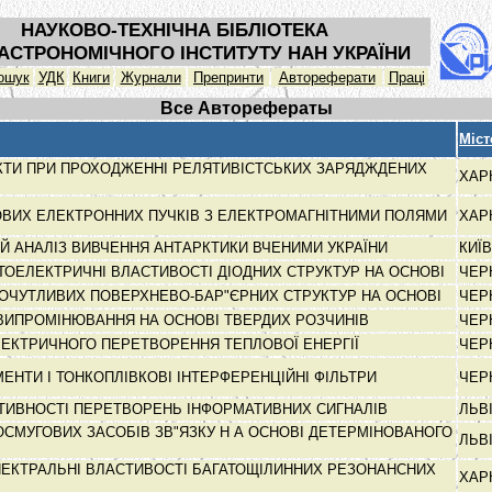
НАУКОВО-ТЕХНІЧНА БІБЛІОТЕКА
АСТРОНОМІЧНОГО ІНСТИТУТУ НАН УКРАЇНИ
ошук
УДК
Книги
Журнали
Препринти
Автореферати
Праці
Все Авторефераты
Міст
ЕКТИ ПРИ ПРОХОДЖЕННІ РЕЛЯТИВІСТСЬКИХ ЗАРЯДЖДЕНИХ
ХАР
ОВИХ ЕЛЕКТРОННИХ ПУЧКІВ З ЕЛЕКТРОМАГНІТНИМИ ПОЛЯМИ
ХАР
Й АНАЛІЗ ВИВЧЕННЯ АНТАРКТИКИ ВЧЕНИМИ УКРАЇНИ
КИЇ
ТОЕЛЕКТРИЧНІ ВЛАСТИВОСТІ ДІОДНИХ СТРУКТУР НА ОСНОВІ
ЧЕР
ОЧУТЛИВИХ ПОВЕРХНЕВО-БАР"ЄРНИХ СТРУКТУР НА ОСНОВІ
ЧЕР
 ВИПРОМІНЮВАННЯ НА ОСНОВІ ТВЕРДИХ РОЗЧИНІВ
ЧЕР
ЕКТРИЧНОГО ПЕРЕТВОРЕННЯ ТЕПЛОВОЇ ЕНЕРГІЇ
ЧЕР
ЕНТИ І ТОНКОПЛІВКОВІ ІНТЕРФЕРЕНЦІЙНІ ФІЛЬТРИ
ЧЕР
ТИВНОСТІ ПЕРЕТВОРЕНЬ ІНФОРМАТИВНИХ СИГНАЛІВ
ЛЬВ
СМУГОВИХ ЗАСОБІВ ЗВ"ЯЗКУ Н А ОСНОВІ ДЕТЕРМІНОВАНОГО
ЛЬВ
ПЕКТРАЛЬНІ ВЛАСТИВОСТІ БАГАТОЩІЛИННИХ РЕЗОНАНСНИХ
ХАР