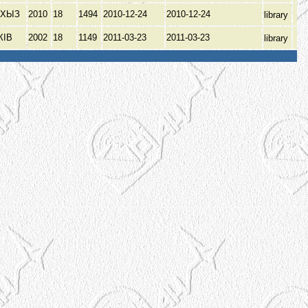
РХЫЗ
2010
18
1494
2010-12-24
2010-12-24
library
КІВ
2002
18
1149
2011-03-23
2011-03-23
library