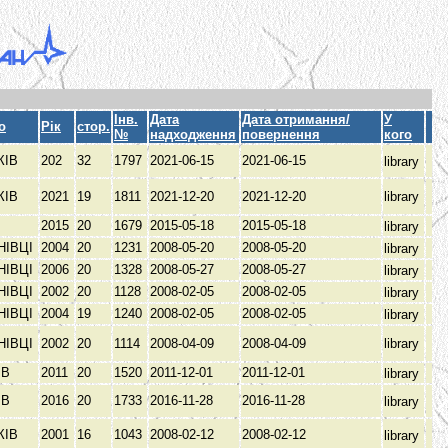
Інв.
Дата
Дата отримання/
У
о
Рік
стор.
№
надходження
повернення
кого
КІВ
202
32
1797
2021-06-15
2021-06-15
library
КІВ
2021
19
1811
2021-12-20
2021-12-20
library
В
2015
20
1679
2015-05-18
2015-05-18
library
НІВЦІ
2004
20
1231
2008-05-20
2008-05-20
library
НІВЦІ
2006
20
1328
2008-05-27
2008-05-27
library
НІВЦІ
2002
20
1128
2008-02-05
2008-02-05
library
НІВЦІ
2004
19
1240
2008-02-05
2008-02-05
library
НІВЦІ
2002
20
1114
2008-04-09
2008-04-09
library
ІВ
2011
20
1520
2011-12-01
2011-12-01
library
ІВ
2016
20
1733
2016-11-28
2016-11-28
library
КІВ
2001
16
1043
2008-02-12
2008-02-12
library