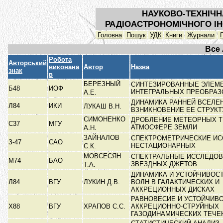
НАУКОВО-ТЕХНІЧН
РАДІОАСТРОНОМІЧНОГО ІН
Головна
Пошук
УДК
Книги
Журнали
Все
Робота
Авторський
виконана
Автор
Назва
знак
в
БЕРЕЗНЫЙ
СИНТЕЗИРОВАННЫЕ ЭЛЕМ
Б48
ИОФ
ИНТЕГРАЛЬНЫХ ПРЕОБРА
А.Е.
ДИНАМИКА РАННЕЙ ВСЕЛЕ
Л84
ИКИ
ЛУКАШ В.Н.
ВЗНИКНОВЕНИЕ ЕЕ СТРУК
СИМОНЕНКО
ДРОБЛЕНИЕ МЕТЕОРНЫХ Т
С37
МГУ
АТМОСФЕРЕ ЗЕМЛИ
А.Н.
ЗАЙНАЛОВ
СПЕКТРОМЕТРИЧЕСКИЕ И
З-47
САО
НЕСТАЦИОНАРНЫХ
С.К.
МОВСЕСЯН
СПЕКТРАЛЬНЫЕ ИССЛЕДО
М74
БАО
ЗВЕЗДНЫХ ДЖЕТОВ
Т.А.
ДИНАМИКА И УСТОЙЧИВОС
Л84
ВГУ
ЛУКИН Д.В.
ВОЛН В ГАЛАКТИЧЕСКИХ И
АККРЕЦИОННЫХ ДИСКАХ
РАВНОВЕСИЕ И УСТОЙЧИВ
Х88
ВГУ
ХРАПОВ С.С.
АККРЕЦИОННО-СТРУЙНЫХ
ГАЗОДИНАМИЧЕСКИХ ТЕЧ