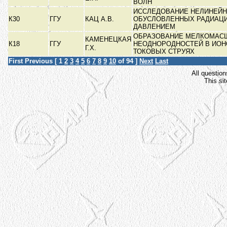
ВОЛН
ИССЛЕДОВАНИЕ НЕЛИНЕЙН
К30
ГГУ
КАЦ А.В.
ОБУСЛОВЛЕННЫХ РАДИАЦ
ДАВЛЕНИЕМ
ОБРАЗОВАНИЕ МЕЛКОМАС
КАМЕНЕЦКАЯ
К18
ГГУ
НЕОДНОРОДНОСТЕЙ В ИО
Г.Х.
ТОКОВЫХ СТРУЯХ
First
Previous
[
1
2
3
4
5
6
7
8
9
10
of 94 ]
Next
Last
All question
This si