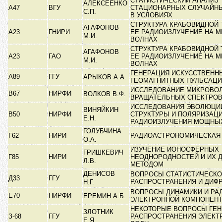
СТАТИСТИЧЕСКИЙ АНАЛИЗ
АЛЕКСЕЕНКО
А47
ВГУ
СТАЦИОНАРНЫХ СЛУЧАЙН
С.П.
В УСЛОВИЯХ
СТРУКТУРА КРАБОВИДНОЙ 
АГАФОНОВ
А23
ГНИРИ
ЕЕ РАДИОИЗЛУЧЕНИЕ НА 
М.И.
ВОЛНАХ
СТРУКТУРА КРАБОВИДНОЙ 
АГАФОНОВ
А23
ГАО
ЕЕ РАДИОИЗЛУЧЕНИЕ НА 
М.И.
ВОЛНАХ
ГЕНЕРАЦИЯ ИСКУССТВЕНН
А89
ГГУ
АРЫКОВ А.А.
ГЕОМАГНИТНЫХ ПУЛЬСАЦ
ИССЛЕДОВАНИЕ МИКРОВО
В67
НИРФИ
ВОЛКОВ В.Ф.
ВРАЩАТЕЛЬНЫХ СПЕКТРО
ИССЛЕДОВАНИЯ ЭВОЛЮЦИИ
ВИНЯЙКИН
В50
НИРФИ
СТРУКТУРЫ И ПОЛЯРИЗАЦ
Е.Н.
РАДИОИЗЛУЧЕНИЯ МОЩН
ГОЛУБЧИНА
Г62
НИРИ
РАДИОАСТРОНОМИЧЕСКАЯ
О.А.
ИЗУЧЕНИЕ ИОНОСФЕРНЫХ
ГРИШКЕВИЧ
Г85
НИРИ
НЕОДНОРОДНОСТЕЙ И ИХ 
Л.В.
МЕТОДОМ
ДЕНИСОВ
ВОПРОСЫ СТАТИСТИЧЕСКО
Д33
ГГУ
РАСПРОСТРАНЕНИЯ И ДИФ
Н.Г.
ВОПРОСЫ ДИНАМИКИ И РА
Е70
НИРФИ
ЕРЕМИН А.Б.
ЭЛЕКТРОННОЙ КОМПОНЕН
НЕКОТОРЫЕ ВОПРОСЫ ГЕН
ЗЛОТНИК
З-68
ГГУ
РАСПРОСТРАНЕНИЯ ЭЛЕК
Е.Я.