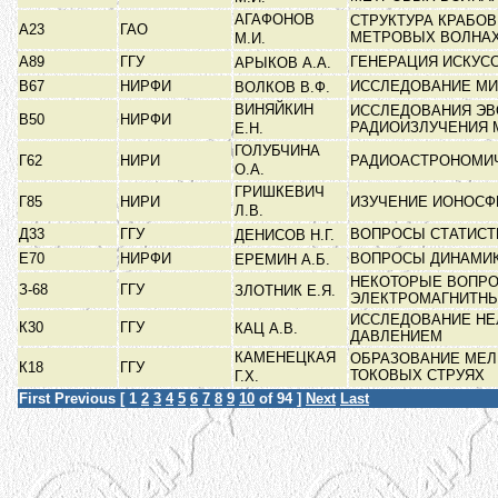
АГАФОНОВ
СТРУКТУРА КРАБОВ
А23
ГАО
МЕТРОВЫХ ВОЛНА
М.И.
А89
ГГУ
ГЕНЕРАЦИЯ ИСКУС
АРЫКОВ А.А.
В67
НИРФИ
ИССЛЕДОВАНИЕ М
ВОЛКОВ В.Ф.
ВИНЯЙКИН
ИССЛЕДОВАНИЯ ЭВ
В50
НИРФИ
РАДИОИЗЛУЧЕНИЯ
Е.Н.
ГОЛУБЧИНА
Г62
НИРИ
РАДИОАСТРОНОМИ
О.А.
ГРИШКЕВИЧ
Г85
НИРИ
ИЗУЧЕНИЕ ИОНОСФ
Л.В.
Д33
ГГУ
ВОПРОСЫ СТАТИСТ
ДЕНИСОВ Н.Г.
Е70
НИРФИ
ВОПРОСЫ ДИНАМИК
ЕРЕМИН А.Б.
НЕКОТОРЫЕ ВОПРО
З-68
ГГУ
ЗЛОТНИК Е.Я.
ЭЛЕКТРОМАГНИТН
ИССЛЕДОВАНИЕ НЕ
К30
ГГУ
КАЦ А.В.
ДАВЛЕНИЕМ
КАМЕНЕЦКАЯ
ОБРАЗОВАНИЕ МЕ
К18
ГГУ
ТОКОВЫХ СТРУЯХ
Г.Х.
First
Previous
[
1
2
3
4
5
6
7
8
9
10
of 94 ]
Next
Last