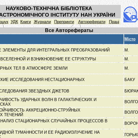
НАУКОВО-ТЕХНІЧНА БІБЛІОТЕКА
АСТРОНОМІЧНОГО ІНСТИТУТУ НАН УКРАЇНИ
ошук
УДК
Книги
Журнали
Препринти
Автореферати
Праці
Все Авторефераты
Місто
 ЭЛЕМЕНТЫ ДЛЯ ИНТЕГРАЛЬНЫХ ПРЕОБРАЗОВАНИЙ
М.
 ВСЕЛЕННОЙ И ВЗНИКНОВЕНИЕ ЕЕ СТРУКТУРЫ
М.
РНЫХ ТЕЛ В АТМОСФЕРЕ ЗЕМЛИ
М.
СКИЕ ИССЛЕДОВАНИЯ НЕСТАЦИОНАРНЫХ
БАКУ
СЛЕДОВАНИЯ ЗВЕЗДНЫХ ДЖЕТОВ
БЮРА
ЧИВОСТЬ УДАРНЫХ ВОЛН В ГАЛАКТИЧЕСКИХ И
ВОЛГ
ИСКАХ
ТОЙЧИВОСТЬ АККРЕЦИОННО-СТРУЙНЫХ
ВОЛГ
Х ТЕЧЕНИЙ
АНАЛИЗ СТАЦИОНАРНЫХ СЛУЧАЙНЫХ ПРОЦЕССОВ В
ВОРО
ИДНОЙ ТУМАННОСТИ И ЕЕ РАДИОИЗЛУЧЕНИЕ НА
ГОРЬ
Х