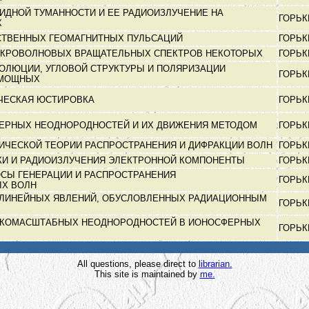
ИДНОЙ ТУМАННОСТИ И ЕЕ РАДИОИЗЛУЧЕНИЕ НА
ГОРЬ
Х
СТВЕННЫХ ГЕОМАГНИТНЫХ ПУЛЬСАЦИЙ
ГОРЬ
ИКРОВОЛНОВЫХ ВРАЩАТЕЛЬНЫХ СПЕКТРОВ НЕКОТОРЫХ
ГОРЬ
ОЛЮЦИИ, УГЛОВОЙ СТРУКТУРЫ И ПОЛЯРИЗАЦИИ
ГОРЬ
 МОЩНЫХ
ЧЕСКАЯ ЮСТИРОВКА
ГОРЬ
ЕРНЫХ НЕОДНОРОДНОСТЕЙ И ИХ ДВИЖЕНИЯ МЕТОДОМ
ГОРЬ
ИЧЕСКОЙ ТЕОРИИ РАСПРОСТРАНЕНИЯ И ДИФРАКЦИИ ВОЛН
ГОРЬ
И И РАДИОИЗЛУЧЕНИЯ ЭЛЕКТРОННОЙ КОМПОНЕНТЫ
ГОРЬ
СЫ ГЕНЕРАЦИИ И РАСПРОСТРАНЕНИЯ
ГОРЬ
ЫХ ВОЛН
ЛИНЕЙНЫХ ЯВЛЕНИЙ, ОБУСЛОВЛЕННЫХ РАДИАЦИОННЫМ
ГОРЬ
ЛКОМАСШТАБНЫХ НЕОДНОРОДНОСТЕЙ В ИОНОСФЕРНЫХ
ГОРЬ
All questions, please direct to
librarian.
This site is maintained by
me.