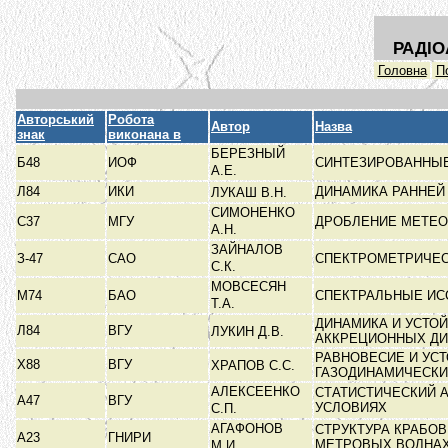
РАДІО
Головна
П
Авторський
Робота
Автор
Назва
знак
виконана в
БЕРЕЗНЫЙ
Б48
ИОФ
СИНТЕЗИРОВАННЫЕ
А.Е.
Л84
ИКИ
ДИНАМИКА РАННЕЙ
ЛУКАШ В.Н.
СИМОНЕНКО
С37
МГУ
ДРОБЛЕНИЕ МЕТЕО
А.Н.
ЗАЙНАЛОВ
З-47
САО
СПЕКТРОМЕТРИЧЕ
С.К.
МОВСЕСЯН
М74
БАО
СПЕКТРАЛЬНЫЕ ИС
Т.А.
ДИНАМИКА И УСТОЙ
Л84
ВГУ
ЛУКИН Д.В.
АККРЕЦИОННЫХ Д
РАВНОВЕСИЕ И УС
Х88
ВГУ
ХРАПОВ С.С.
ГАЗОДИНАМИЧЕСКИ
АЛЕКСЕЕНКО
СТАТИСТИЧЕСКИЙ 
А47
ВГУ
УСЛОВИЯХ
С.П.
АГАФОНОВ
СТРУКТУРА КРАБОВ
А23
ГНИРИ
МЕТРОВЫХ ВОЛНА
М.И.