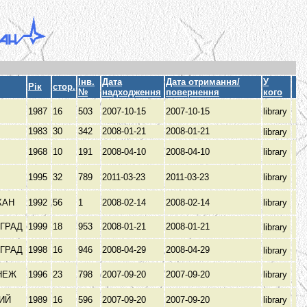
Інв.
Дата
Дата отримання/
У
Рік
стор.
№
надходження
повернення
кого
1987
16
503
2007-10-15
2007-10-15
library
1983
30
342
2008-01-21
2008-01-21
library
1968
10
191
2008-04-10
2008-04-10
library
1995
32
789
2011-03-23
2011-03-23
library
КАН
1992
56
1
2008-02-14
2008-02-14
library
ОГРАД
1999
18
953
2008-01-21
2008-01-21
library
ОГРАД
1998
16
946
2008-04-29
2008-04-29
library
НЕЖ
1996
23
798
2007-09-20
2007-09-20
library
КИЙ
1989
16
596
2007-09-20
2007-09-20
library