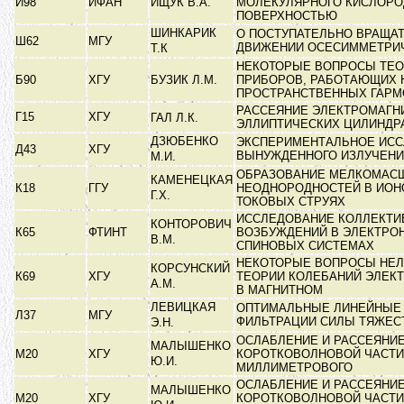
И98
ИФАН
ИЩУК В.А.
МОЛЕКУЛЯРНОГО КИСЛОРО
ПОВЕРХНОСТЬЮ
ШИНКАРИК
О ПОСТУПАТЕЛЬНО ВРАЩА
Ш62
МГУ
ДВИЖЕНИИ ОСЕСИММЕТРИ
Т.К
НЕКОТОРЫЕ ВОПРОСЫ ТЕО
Б90
ХГУ
БУЗИК Л.М.
ПРИБОРОВ, РАБОТАЮЩИХ 
ПРОСТРАНСТВЕННЫХ ГАР
РАССЕЯНИЕ ЭЛЕКТРОМАГН
Г15
ХГУ
ГАЛ Л.К.
ЭЛЛИПТИЧЕСКИХ ЦИЛИНД
ДЗЮБЕНКО
ЭКСПЕРИМЕНТАЛЬНОЕ ИС
Д43
ХГУ
ВЫНУЖДЕННОГО ИЗЛУЧЕН
М.И.
ОБРАЗОВАНИЕ МЕЛКОМАС
КАМЕНЕЦКАЯ
К18
ГГУ
НЕОДНОРОДНОСТЕЙ В ИО
Г.Х.
ТОКОВЫХ СТРУЯХ
ИССЛЕДОВАНИЕ КОЛЛЕКТ
КОНТОРОВИЧ
К65
ФТИНТ
ВОЗБУЖДЕНИЙ В ЭЛЕКТРО
В.М.
СПИНОВЫХ СИСТЕМАХ
НЕКОТОРЫЕ ВОПРОСЫ НЕ
КОРСУНСКИЙ
К69
ХГУ
ТЕОРИИ КОЛЕБАНИЙ ЭЛЕК
А.М.
В МАГНИТНОМ
ЛЕВИЦКАЯ
ОПТИМАЛЬНЫЕ ЛИНЕЙНЫЕ
Л37
МГУ
ФИЛЬТРАЦИИ СИЛЫ ТЯЖЕ
Э.Н.
ОСЛАБЛЕНИЕ И РАССЕЯНИ
МАЛЫШЕНКО
М20
ХГУ
КОРОТКОВОЛНОВОЙ ЧАСТИ
Ю.И.
МИЛЛИМЕТРОВОГО
ОСЛАБЛЕНИЕ И РАССЕЯНИ
МАЛЫШЕНКО
М20
ХГУ
КОРОТКОВОЛНОВОЙ ЧАСТИ