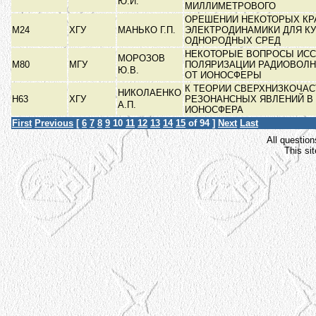
Ю.И.
МИЛЛИМЕТРОВОГО
ОРЕШЕНИИ НЕКОТОРЫХ КР
М24
ХГУ
МАНЬКО Г.П.
ЭЛЕКТРОДИНАМИКИ ДЛЯ К
ОДНОРОДНЫХ СРЕД
НЕКОТОРЫЕ ВОПРОСЫ ИС
МОРОЗОВ
М80
МГУ
ПОЛЯРИЗАЦИИ РАДИОВОЛ
Ю.В.
ОТ ИОНОСФЕРЫ
К ТЕОРИИ СВЕРХНИЗКОЧА
НИКОЛАЕНКО
Н63
ХГУ
РЕЗОНАНСНЫХ ЯВЛЕНИЙ В
А.П.
ИОНОСФЕРА
First
Previous
[
6
7
8
9
10
11
12
13
14
15
of 94 ]
Next
Last
All question
This si