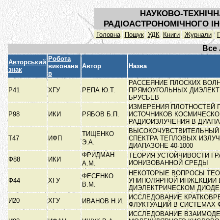
НАУКОВО-ТЕХНІЧН
РАДІОАСТРОНОМІЧНОГО ІН
Головна
Пошук
УДК
Книги
Журнали
Все
Робота
Авторський
виконана
Автор
Назва
знак
в
РАССЕЯНИЕ ПЛОСКИХ ВОЛН
Р41
ХГУ
РЕПА Ю.Т.
ПРЯМОУГОЛЬНЫХ ДИЭЛЕКТ
БРУСЬЕВ
ИЗМЕРЕНИЯ ПЛОТНОСТЕЙ 
Р98
ИКИ
РЯБОВ Б.П.
ИСТОЧНИКОВ КОСМИЧЕСКО
РАДИОИЗЛУЧЕНИЯ В ДИАП
ВЫСОКОЧУВСТВИТЕЛЬНЫЙ
ТИЩЕНКО
Т47
ИФП
СПЕКТРА ТЕПЛОВЫХ ИЗЛУЧ
Э.А.
ДИАПАЗОНЕ 40-1000
ФРИДМАН
ТЕОРИЯ УСТОЙЧИВОСТИ Г
Ф88
ИКИ
ИОНИЗОВАННОЙ СРЕДЫ
А.М.
НЕКОТОРЫЕ ВОПРОСЫ ТЕО
ФЕСЕНКО
Ф44
ХГУ
УНИПОЛЯРНОЙ ИНЖЕКЦИИ 
В.М.
ДИЭЛЕКТРИЧЕСКОМ ДИОД
ИССЛЕДОВАНИЕ КРАТКОВ
И20
ХГУ
ИВАНОВ Н.И.
ФЛУКТУАЦИЙ В СИСТЕМАХ
ИССЛЕДОВАНИЕ ВЗАИМОД