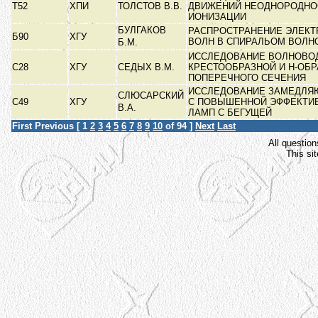
Т52
ХПИ
ТОЛСТОВ В.В.
ДВИЖЕНИЙ НЕОДНОРОДНО
ИОНИЗАЦИИ
БУЛГАКОВ
РАСПРОСТРАНЕНИЕ ЭЛЕК
Б90
ХГУ
ВОЛН В СПИРАЛЬОМ ВОЛ
Б.М.
ИССЛЕДОВАНИЕ ВОЛНОВО
С28
ХГУ
СЕДЫХ В.М.
КРЕСТООБРАЗНОЙ И Н-ОБ
ПОПЕРЕЧНОГО СЕЧЕНИЯ
ИССЛЕДОВАНИЕ ЗАМЕДЛЯ
СЛЮСАРСКИЙ
С49
ХГУ
С ПОВЫШЕННОЙ ЭФФЕКТИ
В.А.
ЛАМП С БЕГУЩЕЙ
First
Previous
[
1
2
3
4
5
6
7
8
9
10
of 94 ]
Next
Last
All question
This si