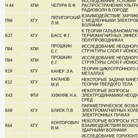
ИССЛЕДОВАНИЕ УСЛОВИЙ
Ч-44
ХПИ
ЧЕПУРА В.Ф.
РАСПРОСТРАНЕНИЯ УЛЬТР
РАДИОВОЛН В ГОРОДЕ
ВЗАИМОДЕЙСТВИЕ ЗАРЯЖЕ
ПЯТИГОРСКИЙ
П99
ХГУ
С МЕДЛЕННЫМИ ЭЛЕКТРО
Л.М.
ВОЛНАМИ
К ТЕОРИИ ГАЛЬВАНОМАГН
Б27
ХГУ
БАСС Ф.Г.
ТЕРМОМАГНИТНЫХ ЭФФЕК
ПОЛУПРОВОДНИКАХ
ПРОШКИН
ИССЛЕДОВАНИЕ НЕОДНОР
П84
ХПИ
СТРУКТУРЫ СЛОЯ F ИОН
Е.Г.
ПРОШКИН
ИССЛЕДОВАНИЕ НЕОДНОР
П84
ХПИ
СТРУКТУРЫ СЛОЯ F ИОН
Е.Г.
ТЕОРИЯ ЦИКЛОТРОННОГО 
К19
ХГУ
КАНЕР Э.А.
МЕТАЛЛАХ
КАГАНОВ
НЕКОТОРЫЕ ЗАДАЧИ КИНЕ
К12
ХГУ
ТЕОРИИ ТВЕРДОГО ТЕЛА
М.И.
НЕКОТОРЫЕ ВОПРОСЫ
Х43
ФТИ
ХИЖНЯК Н.А.
ЭЛЕКТРОДИНАМИКИ НЕОД
СРЕД
ПАРАМЕТРИЧЕСКОЕ ВОЗБ
Б69
ХГУ
БЛИОХ П.В.
ЭЛЕКТРОМАГНИТНЫХ КОЛЕ
ЭЛЕКТРОННЫХ ПУЧКАХ
НЕКОТОРЫЕ ВОПРОСЫ УСТ
КОНТОРОВИЧ
К64
ХГУ
ВЗАИМОДЕЙСТВИЯ ВОЗМУ
В.М.
УДАРНЫМИ ВОЛНАМИ
ИССЛЕДОВАНИЕ ГОРИЗОН