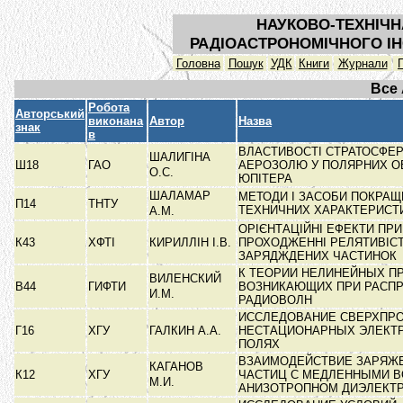
НАУКОВО-ТЕХНІЧН
РАДІОАСТРОНОМІЧНОГО ІН
Головна
Пошук
УДК
Книги
Журнали
Все
Робота
Авторський
виконана
Автор
Назва
знак
в
ВЛАСТИВОСТІ СТРАТОСФЕ
ШАЛИГІНА
Ш18
ГАО
АЕРОЗОЛЮ У ПОЛЯРНИХ О
О.С.
ЮПІТЕРА
ШАЛАМАР
МЕТОДИ І ЗАСОБИ ПОКРА
П14
ТНТУ
ТЕХНИЧНИХ ХАРАКТЕРИСТ
А.М.
ОРІЄНТАЦІЙНІ ЕФЕКТИ ПРИ
К43
ХФТІ
КИРИЛЛІН І.В.
ПРОХОДЖЕННІ РЕЛЯТИВІС
ЗАРЯДЖДЕНИХ ЧАСТИНОК
К ТЕОРИИ НЕЛИНЕЙНЫХ П
ВИЛЕНСКИЙ
В44
ГИФТИ
ВОЗНИКАЮЩИХ ПРИ РАСП
И.М.
РАДИОВОЛН
ИССЛЕДОВАНИЕ СВЕРХПР
Г16
ХГУ
ГАЛКИН А.А.
НЕСТАЦИОНАРНЫХ ЭЛЕКТ
ПОЛЯХ
ВЗАИМОДЕЙСТВИЕ ЗАРЯЖ
КАГАНОВ
К12
ХГУ
ЧАСТИЦ С МЕДЛЕННЫМИ В
М.И.
АНИЗОТРОПНОМ ДИЭЛЕКТ