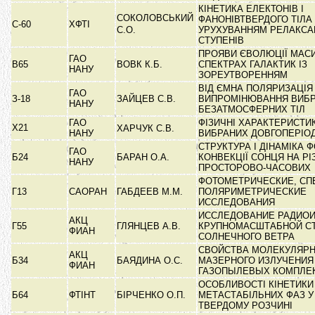
КІНЕТИКА ЕЛЕКТОНІВ І
СОКОЛОВСЬКИЙ
ФАНОНІВТВЕРДОГО ТІЛА
С-60
ХФТІ
С.О.
УРУХУВАННЯМ РЕЛАКСА
СТУПЕНІВ
ПРОЯВИ ЄВОЛЮЦІЇ МАСИ
ГАО
В65
ВОВК К.Б.
СПЕКТРАХ ГАЛАКТИК ІЗ
НАНУ
ЗОРЕУТВОРЕННЯМ
ВІД ЄМНА ПОЛЯРИЗАЦІЯ
ГАО
З-18
ЗАЙЦЕВ С.В.
ВИПРОМІНЮВАННЯ ВИБ
НАНУ
БЕЗАТМОСФЕРНИХ ТІЛ
ГАО
ФІЗИЧНІ ХАРАКТЕРИСТИ
Х21
ХАРЧУК С.В.
НАНУ
ВИБРАНИХ ДОВГОПЕРІО
СТРУКТУРА І ДІНАМІКА 
ГАО
Б24
БАРАН О.А.
КОНВЕКЦІЇ СОНЦЯ НА РІ
НАНУ
ПРОСТОРОВО-ЧАСОВИХ
ФОТОМЕТРИЧЕСКИЕ, СП
Г13
САОРАН
ГАБДЕЕВ М.М.
ПОЛЯРИМЕТРИЧЕСКИЕ
ИССЛЕДОВАНИЯ
ИССЛЕДОВАНИЕ РАДИОИ
АКЦ
Г55
ГЛЯНЦЕВ А.В.
КРУПНОМАСШТАБНОЙ С
ФИАН
СОЛНЕЧНОГО ВЕТРА
СВОЙСТВА МОЛЕКУЛЯР
АКЦ
Б34
БАЯДИНА О.С.
МАЗЕРНОГО ИЗЛУЧЕНИЯ
ФИАН
ГАЗОПЫЛЕВЫХ КОМПЛ
ОСОБЛИВОСТІ КІНЕТИКИ
Б64
ФТІНТ
БІРЧЕНКО О.П.
МЕТАСТАБІЛЬНИХ ФАЗ 
ТВЕРДОМУ РОЗЧИНІ