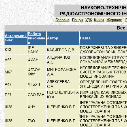
НАУКОВО-ТЕХНІЧН
РАДІОАСТРОНОМІЧНОГО ІН
Головна
Пошук
УДК
Книги
Журнали
Все
Робота
Авторський
виконана
Автор
Назва
знак
в
ІРЕ
ПОВЕРХНЕВІ ТА ХВИЛЕВ
К13
КАДИГРОБ Д.В.
НАНУ
ДЖОЗЕФСОНІВСЬКІ ПЛА
АНДРИАНОВ
ИССЛЕДОВАНИЕ СТРУКТ
А65
ФИАН
ЛОКАЛЬНОЙ МЕЖЗВЕЗД
А.С.
ИССЛЕДОВАНИЕ ТЕСНЫ
МИТРОФАНОВА
ФГАОУ
М67
СИСТЕМ РАЗНЫХ ТИПОВ
КФУ
А.А.
МОДЕЛИРОВАНИЯ
АЛЕКСЕЕВА
ОПРЕДЕЛЕНИЕ СОДЕРЖ
А47
ФГБУН
УГЛЕРОДА И НАТРИЯ У 
С.А.
ПЕРЕПЕЛИЦЫНА
ИЗУЧЕНИЕ КАРЛИКОВЫХ 
П27
САО РАН
БЛИЖАЙШИХ ВОЙДАХ
Ю.А.
ІНТЕГРАЛЬНА ФОТОМЕТР
Ш38
ХНУ
ШЕВЧЕНКО В.Г.
СПОСТЕРЕЖЕННЯ ТА ЧИ
МОДЕЛЮВАННЯ
ІНТЕГРАЛЬНА ФОТОМЕТР
Ш38
ГАО
ШЕВЧЕНКО В.Г.
СПОСТЕРЕЖЕННЯ ТА ЧИ
МОДЕЛЮВАННЯ