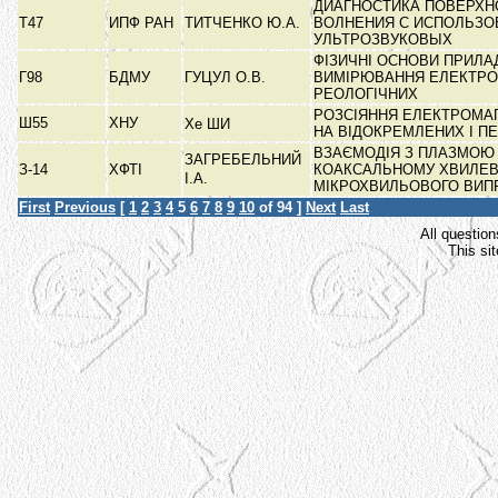
ДИАГНОСТИКА ПОВЕРХН
Т47
ИПФ РАН
ТИТЧЕНКО Ю.А.
ВОЛНЕНИЯ С ИСПОЛЬЗ
УЛЬТРОЗВУКОВЫХ
ФІЗИЧНІ ОСНОВИ ПРИЛА
Г98
БДМУ
ГУЦУЛ О.В.
ВИМІРЮВАННЯ ЕЛЕКТРО
РЕОЛОГІЧНИХ
РОЗСІЯННЯ ЕЛЕКТРОМА
Ш55
ХНУ
Хе ШИ
НА ВІДОКРЕМЛЕНИХ І П
ВЗАЄМОДІЯ З ПЛАЗМОЮ
ЗАГРЕБЕЛЬНИЙ
З-14
ХФТІ
КОАКСАЛЬНОМУ ХВИЛЕВ
І.А.
МІКРОХВИЛЬОВОГО ВИ
First
Previous
[
1
2
3
4
5
6
7
8
9
10
of 94 ]
Next
Last
All question
This si