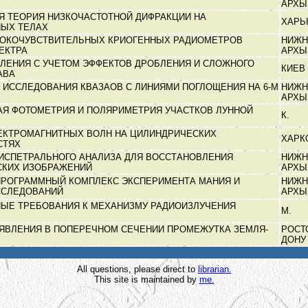
АРХ
Я ТЕОРИЯ НИЗКОЧАСТОТНОЙ ДИФРАКЦИИ НА
ХАРЬ
НЫХ ТЕЛАХ
ОКОЧУВСТВИТЕЛЬНЫХ КРИОГЕННЫХ РАДИОМЕТРОВ
НИЖН
ЕКТРА
АРХ
ЛЕНИЯ С УЧЕТОМ ЭФФЕКТОВ ДРОБЛЕНИЯ И СЛОЖНОГО
КИЕВ
АВА
 ИССЛЕДОВАНИЯ КВАЗАОВ С ЛИНИЯМИ ПОГЛОЩЕНИЯ НА 6-М
НИЖН
АРХ
Я ФОТОМЕТРИЯ И ПОЛЯРИМЕТРИЯ УЧАСТКОВ ЛУННОЙ
К.
ЕКТРОМАГНИТНЫХ ВОЛН НА ЦИЛИНДРИЧЕСКИХ
ХАРК
СТЯХ
ИСПЕТРАЛЬНОГО АНАЛИЗА ДЛЯ ВОССТАНОВЛЕНИЯ
НИЖН
СКИХ ИЗОБРАЖЕНИЙ
АРХ
ПРОГРАММНЫЙ КОМПЛЕКС ЭКСПЕРИМЕНТА МАНИЯ И
НИЖН
ССЛЕДОВАНИЙ
АРХ
ЫЕ ТРЕБОВАНИЯ К МЕХАНИЗМУ РАДИОИЗЛУЧЕНИЯ
М.
ЯВЛЕНИЯ В ПОПЕРЕЧНОМ СЕЧЕНИИ ПРОМЕЖУТКА ЗЕМЛЯ-
РОСТ
ДОН
All questions, please direct to
librarian.
This site is maintained by
me.