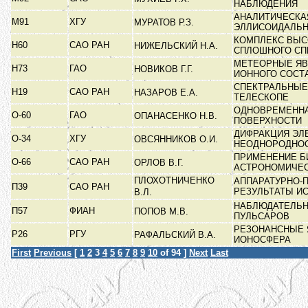
НАБЛЮДЕНИЯ
АНАЛИТИЧЕСКА
М91
ХГУ
МУРАТОВ Р.З.
ЭЛЛИСОИДАЛЬ
КОМПЛЕКС ВЫС
Н60
САО РАН
НИЖЕЛЬСКИЙ Н.А.
СПЛОШНОГО СП
МЕТЕОРНЫЕ ЯВ
Н73
ГАО
НОВИКОВ Г.Г.
ИОННОГО СОСТ
СПЕКТРАЛЬНЫЕ
Н19
САО РАН
НАЗАРОВ Е.А.
ТЕЛЕСКОПЕ
ОДНОВРЕМЕННА
О-60
ГАО
ОПАНАСЕНКО Н.В.
ПОВЕРХНОСТИ
ДИФРАКЦИЯ ЭЛ
О-34
ХГУ
ОВСЯННИКОВ О.И.
НЕОДНОРОДНО
ПРИМЕНЕНИЕ Б
О-66
САО РАН
ОРЛОВ В.Г.
АСТРОНОМИЧЕ
ПЛОХОТНИЧЕНКО
АППАРАТУРНО-
П39
САО РАН
РЕЗУЛЬТАТЫ И
В.Л.
НАБЛЮДАТЕЛЬН
П57
ФИАН
ПОПОВ М.В.
ПУЛЬСАРОВ
РЕЗОНАНСНЫЕ 
Р26
РГУ
РАФАЛЬСКИЙ В.А.
ИОНОСФЕРА
First
Previous
[
1
2
3
4
5
6
7
8
9
10
of 94 ]
Next
Last