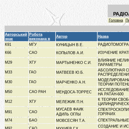
РАДІО
Головна
П
Авторський
Робота
Автор
Назва
знак
виконана в
К91
МГУ
РАДИОТОМОГРА
КУНИЦЫН В.Е.
К66
САО
ИЗУЧЕНИЕ КРА
КОПЫЛОВ А.И.
ВЛИЯНИЕ НЕЛИ
М29
ХГУ
МАРТЫНЕНКО С.И.
ПАРАМЕТРЫ
АБСОЛЮТНАЯ С
М33
ГАО
МАТВЕЕВ Ю.Б.
РАСПРЕДЕЛЕНИ
МОДЕЛИРОВАНИ
М30
ГАО
МАРЧЕНКО А.Н.
ТЕОРИИ ПОТЕ
ИССЛЕДОВАНИЕ
М50
САО РАН
МЕНДОСА-ТОРРЕС
НА РАТАН-600
К ТЕОРИИ СВО
М12
ХГУ
МЕЛЕЖИК П.Н.
ЦИЛИНДРИЧЕС
МУСАЕВ ФАИК
СПЕКТРОСКОПИ
М91
САО
ГОРЯЧИХ
АДИЛЬ ОГЛЫ
М74
БАО
СПЕКТРАЛЬНЫЕ
МОВСЕСЯН Т.А.
СОЗДАНИЕ И И
М92
САО
МУХИЕВ Г.Х.