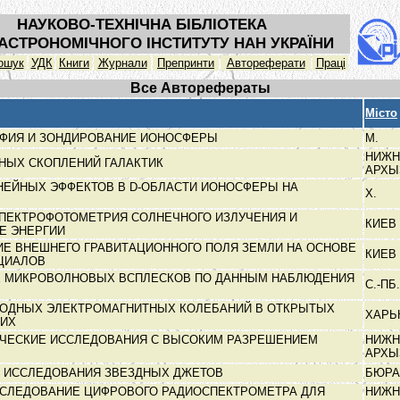
НАУКОВО-ТЕХНІЧНА БІБЛІОТЕКА
АСТРОНОМІЧНОГО ІНСТИТУТУ НАН УКРАЇНИ
ошук
УДК
Книги
Журнали
Препринти
Автореферати
Праці
Все Авторефераты
Місто
ФИЯ И ЗОНДИРОВАНИЕ ИОНОСФЕРЫ
М.
НИЖН
ТНЫХ СКОПЛЕНИЙ ГАЛАКТИК
АРХ
НЕЙНЫХ ЭФФЕКТОВ В D-ОБЛАСТИ ИОНОСФЕРЫ НА
Х.
ПЕКТРОФОТОМЕТРИЯ СОЛНЕЧНОГО ИЗЛУЧЕНИЯ И
КИЕВ
Е ЭНЕРГИИ
Е ВНЕШНЕГО ГРАВИТАЦИОННОГО ПОЛЯ ЗЕМЛИ НА ОСНОВЕ
КИЕВ
НЦИАЛОВ
 МИКРОВОЛНОВЫХ ВСПЛЕСКОВ ПО ДАННЫМ НАБЛЮДЕНИЯ
С.-ПБ
БОДНЫХ ЭЛЕКТРОМАГНИТНЫХ КОЛЕБАНИЙ В ОТКРЫТЫХ
ХАРЬ
КИХ
ЧЕСКИЕ ИССЛЕДОВАНИЯ С ВЫСОКИМ РАЗРЕШЕНИЕМ
НИЖН
АРХ
 ИССЛЕДОВАНИЯ ЗВЕЗДНЫХ ДЖЕТОВ
БЮР
ССЛЕДОВАНИЕ ЦИФРОВОГО РАДИОСПЕКТРОМЕТРА ДЛЯ
НИЖН