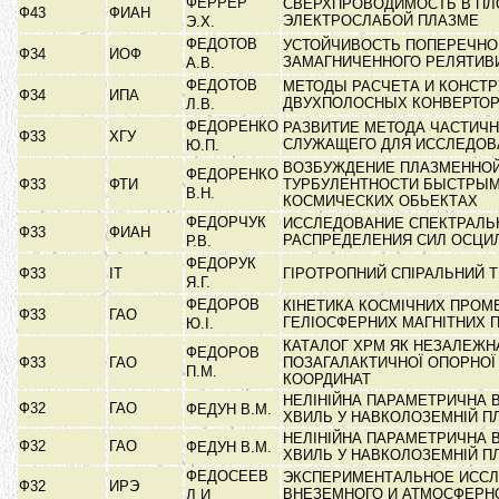
ФЕРРЕР
СВЕРХПРОВОДИМОСТЬ В ПЛ
Ф43
ФИАН
ЭЛЕКТРОСЛАБОЙ ПЛАЗМЕ
Э.Х.
ФЕДОТОВ
УСТОЙЧИВОСТЬ ПОПЕРЕЧНО
Ф34
ИОФ
ЗАМАГНИЧЕННОГО РЕЛЯТИВ
А.В.
ФЕДОТОВ
МЕТОДЫ РАСЧЕТА И КОНСТ
Ф34
ИПА
ДВУХПОЛОСНЫХ КОНВЕРТО
Л.В.
ФЕДОРЕНКО
РАЗВИТИЕ МЕТОДА ЧАСТИЧ
Ф33
ХГУ
СЛУЖАЩЕГО ДЛЯ ИССЛЕДО
Ю.П.
ВОЗБУЖДЕНИЕ ПЛАЗМЕННО
ФЕДОРЕНКО
Ф33
ФТИ
ТУРБУЛЕНТНОСТИ БЫСТРЫМ
В.Н.
КОСМИЧЕСКИХ ОБЬЕКТАХ
ФЕДОРЧУК
ИССЛЕДОВАНИЕ СПЕКТРАЛЬ
Ф33
ФИАН
РАСПРЕДЕЛЕНИЯ СИЛ ОСЦ
Р.В.
ФЕДОРУК
Ф33
ІТ
ГІРОТРОПНИЙ СПІРАЛЬНИЙ
Я.Г.
ФЕДОРОВ
КІНЕТИКА КОСМІЧНИХ ПРОМЕ
Ф33
ГАО
ГЕЛІОСФЕРНИХ МАГНІТНИХ 
Ю.І.
КАТАЛОГ ХРМ ЯК НЕЗАЛЕЖН
ФЕДОРОВ
Ф33
ГАО
ПОЗАГАЛАКТИЧНОЇ ОПОРНОЇ
П.М.
КООРДИНАТ
НЕЛІНІЙНА ПАРАМЕТРИЧНА 
Ф32
ГАО
ФЕДУН В.М.
ХВИЛЬ У НАВКОЛОЗЕМНІЙ П
НЕЛІНІЙНА ПАРАМЕТРИЧНА 
Ф32
ГАО
ФЕДУН В.М.
ХВИЛЬ У НАВКОЛОЗЕМНІЙ П
ФЕДОСЕЕВ
ЭКСПЕРИМЕНТАЛЬНОЕ ИСС
Ф32
ИРЭ
ВНЕЗЕМНОГО И АТМОСФЕРН
Л.И.