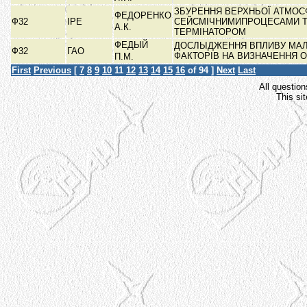
ЗБУРЕННЯ ВЕРХНЬОЇ АТМО
ФЕДОРЕНКО
Ф32
ІРЕ
СЕЙСМІЧНИМИПРОЦЕСАМИ 
А.К.
ТЕРМІНАТОРОМ
ФЕДЫЙ
ДОСЛЫДЖЕННЯ ВПЛИВУ МА
Ф32
ГАО
ФАКТОРІВ НА ВИЗНАЧЕННЯ 
П.М.
First
Previous
[
7
8
9
10
11
12
13
14
15
16
of 94 ]
Next
Last
All question
This si