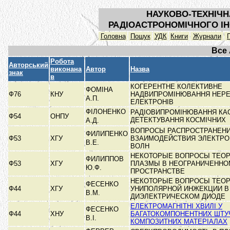
НАУКОВО-ТЕХНІЧН
РАДІОАСТРОНОМІЧНОГО ІН
Головна
Пошук
УДК
Книги
Журнали
Все
Робота
Авторський
виконана
Автор
Назва
знак
в
КОГЕРЕНТНЕ КОЛЕКТИВНЕ
ФОМІНА
Ф76
КНУ
НАДВИПРОМІНЮВАННЯ НЕРЕ
А.П.
ЕЛЕКТРОНІВ
ФІЛОНЕНКО
РАДІОВИПРОМІНЮВАННЯ КАС
Ф54
ОНПУ
ДЕТЕКТУВАННЯ КОСМІЧНИХ
А.Д.
ВОПРОСЫ РАСПРОСТРАНЕНИ
ФИЛИПЕНКО
Ф53
ХГУ
ВЗАИМОДЕЙСТВИЯ ЭЛЕКТР
В.Е.
ВОЛН
НЕКОТОРЫЕ ВОПРОСЫ ТЕОР
ФИЛИППОВ
Ф53
ХГУ
ПЛАЗМЫ В НЕОГРАНИЧЕННО
Ю.Ф.
ПРОСТРАНСТВЕ
НЕКОТОРЫЕ ВОПРОСЫ ТЕОР
ФЕСЕНКО
Ф44
ХГУ
УНИПОЛЯРНОЙ ИНЖЕКЦИИ В
В.М.
ДИЭЛЕКТРИЧЕСКОМ ДИОДЕ
ЕЛЕКТРОМАГНІТНІ ХВИЛІ У
ФЕСЕНКО
Ф44
ХНУ
БАГАТОКОМПОНЕНТНИХ ШТУ
В.І.
КОМПОЗИТНИХ МАТЕРІАЛАХ