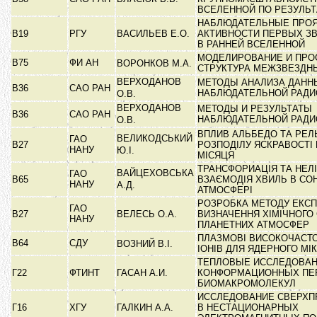
ВСЕЛЕННОЙ ПО РЕЗУЛЬ
НАБЛЮДАТЕЛЬНЫЕ ПРО
В19
РГУ
ВАСИЛЬЕВ Е.О.
АКТИВНОСТИ ПЕРВЫХ ЗВ
В РАННЕЙ ВСЕЛЕННОЙ
МОДЕЛИРОВАНИЕ И ПРО
В75
ФИ АН
ВОРОНКОВ М.А.
СТРУКТУРА МЕЖЗВЕЗДН
ВЕРХОДАНОВ
МЕТОДЫ АНАЛИЗА ДАНН
В36
САО РАН
НАБЛЮДАТЕЛЬНОЙ РАД
О.В.
ВЕРХОДАНОВ
МЕТОДЫ И РЕЗУЛЬТАТЫ
В36
САО РАН
НАБЛЮДАТЕЛЬНОЙ РАД
О.В.
ВПЛИВ АЛЬБЕДО ТА РЕЛ
ВЕЛИКОДСЬКИЙ
ГАО
В27
РОЗПОДІЛУ ЯСКРАВОСТІ 
НАНУ
Ю.І.
МІСЯЦЯ
ТРАНСФОРИАЦІЯ ТА НЕЛІ
ВАЙЦЕХОВСЬКА
ГАО
В65
ВЗАЄМОДІЯ ХВИЛЬ В СО
НАНУ
А.Д.
АТМОСФЕРІ
РОЗРОБКА МЕТОДУ ЕКСП
ГАО
В27
ВЕЛЕСЬ О.А.
ВИЗНАЧЕННЯ ХІМІЧНОГО
НАНУ
ПЛАНЕТНИХ АТМОСФЕР
ПЛАЗМОВІ ВИСОКОЧАСТ
В64
СДУ
ВОЗНИЙ В.І.
ІОНІВ ДЛЯ ЯДЕРНОГО М
ТЕПЛОВЫЕ ИССЛЕДОВА
Г22
ФТИНТ
ГАСАН А.И.
КОНФОРМАЦИОННЫХ ПЕ
БИОМАКРОМОЛЕКУЛ
ИССЛЕДОВАНИЕ СВЕРХ
Г16
ХГУ
ГАЛКИН А.А.
В НЕСТАЦИОНАРНЫХ