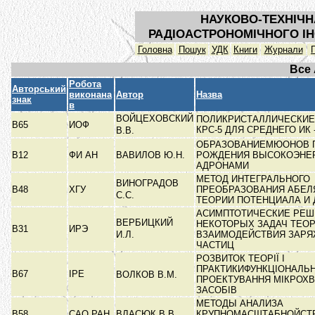
НАУКОВО-ТЕХНІЧН
РАДІОАСТРОНОМІЧНОГО ІН
Головна
Пошук
УДК
Книги
Журнали
Все
Робота
Авторський
виконана
Автор
Назва
знак
в
ВОЙЦЕХОВСКИЙ
ПОЛИКРИСТАЛЛИЧЕСКИЕ
В65
ИОФ
КРС-5 ДЛЯ СРЕДНЕГО ИК
В.В.
ОБРАЗОВАНИЕМЮОНОВ 
В12
ФИ АН
ВАВИЛОВ Ю.Н.
РОЖДЕНИЯ ВЫСОКОЭНЕ
АДРОНАМИ
МЕТОД ИНТЕГРАЛЬНОГО
ВИНОГРАДОВ
В48
ХГУ
ПРЕОБРАЗОВАНИЯ АБЕЛЯ
С.С.
ТЕОРИИ ПОТЕНЦИАЛА И
АСИМПТОТИЧЕСКИЕ РЕШ
ВЕРБИЦКИЙ
НЕКОТОРЫХ ЗАДАЧ ТЕО
В31
ИРЭ
И.Л.
ВЗАИМОДЕЙСТВИЯ ЗАР
ЧАСТИЦ
РОЗВИТОК ТЕОРІЇ І
ПРАКТИКИФУНКЦІОНАЛЬ
В67
ІРЕ
ВОЛКОВ В.М.
ПРОЕКТУВАННЯ МІКРОХ
ЗАСОБІВ
МЕТОДЫ АНАЛИЗА
В58
САО РАН
ВЛАСЮК В.В.
КРУПНОМАСШТАБНОЙСТ