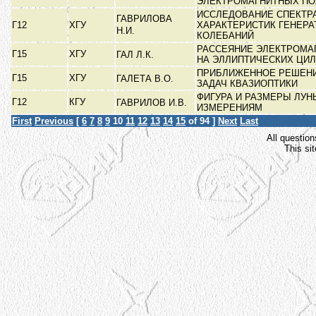
ЭЛЕКТРОМАГНИТНЫХ П
ИССЛЕДОВАНИЕ СПЕКТР
ГАВРИЛОВА
Г12
ХГУ
ХАРАКТЕРИСТИК ГЕНЕРА
Н.И.
КОЛЕБАНИЙ
РАССЕЯНИЕ ЭЛЕКТРОМА
Г15
ХГУ
ГАЛ Л.К.
НА ЭЛЛИПТИЧЕСКИХ ЦИ
ПРИБЛИЖЕННОЕ РЕШЕН
Г15
ХГУ
ГАЛЕТА В.О.
ЗАДАЧ КВАЗИОПТИКИ
ФИГУРА И РАЗМЕРЫ ЛУ
Г12
КГУ
ГАВРИЛОВ И.В.
ИЗМЕРЕНИЯМ
First
Previous
[
6
7
8
9
10
11
12
13
14
15
of 94 ]
Next
Last
All question
This si