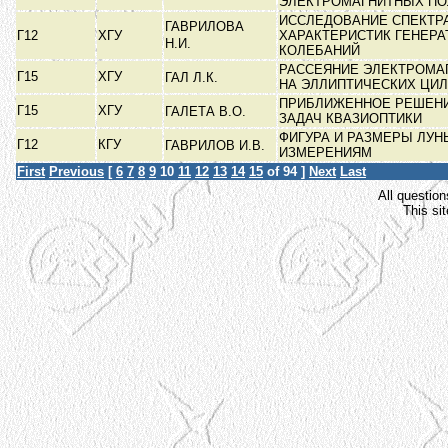
ЭЛЕКТРОМАГНИТНЫХ П
ИССЛЕДОВАНИЕ СПЕКТР
ГАВРИЛОВА
Г12
ХГУ
ХАРАКТЕРИСТИК ГЕНЕРА
Н.И.
КОЛЕБАНИЙ
РАССЕЯНИЕ ЭЛЕКТРОМА
Г15
ХГУ
ГАЛ Л.К.
НА ЭЛЛИПТИЧЕСКИХ ЦИ
ПРИБЛИЖЕННОЕ РЕШЕН
Г15
ХГУ
ГАЛЕТА В.О.
ЗАДАЧ КВАЗИОПТИКИ
ФИГУРА И РАЗМЕРЫ ЛУ
Г12
КГУ
ГАВРИЛОВ И.В.
ИЗМЕРЕНИЯМ
First
Previous
[
6
7
8
9
10
11
12
13
14
15
of 94 ]
Next
Last
All question
This si