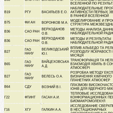
ВСЕЛЕННОЙ ПО РЕЗУЛЬ
НАБЛЮДАТЕЛЬНЫЕ ПРО
В19
РГУ
ВАСИЛЬЕВ Е.О.
АКТИВНОСТИ ПЕРВЫХ ЗВ
В РАННЕЙ ВСЕЛЕННОЙ
МОДЕЛИРОВАНИЕ И ПРО
В75
ФИ АН
ВОРОНКОВ М.А.
СТРУКТУРА МЕЖЗВЕЗДН
ВЕРХОДАНОВ
МЕТОДЫ АНАЛИЗА ДАНН
В36
САО РАН
НАБЛЮДАТЕЛЬНОЙ РАД
О.В.
ВЕРХОДАНОВ
МЕТОДЫ И РЕЗУЛЬТАТЫ
В36
САО РАН
НАБЛЮДАТЕЛЬНОЙ РАД
О.В.
ВПЛИВ АЛЬБЕДО ТА РЕЛ
ВЕЛИКОДСЬКИЙ
ГАО
В27
РОЗПОДІЛУ ЯСКРАВОСТІ 
НАНУ
Ю.І.
МІСЯЦЯ
ТРАНСФОРИАЦІЯ ТА НЕЛІ
ВАЙЦЕХОВСЬКА
ГАО
В65
ВЗАЄМОДІЯ ХВИЛЬ В СО
НАНУ
А.Д.
АТМОСФЕРІ
РОЗРОБКА МЕТОДУ ЕКСП
ГАО
В27
ВЕЛЕСЬ О.А.
ВИЗНАЧЕННЯ ХІМІЧНОГО
НАНУ
ПЛАНЕТНИХ АТМОСФЕР
ПЛАЗМОВІ ВИСОКОЧАСТ
В64
СДУ
ВОЗНИЙ В.І.
ІОНІВ ДЛЯ ЯДЕРНОГО М
ТЕПЛОВЫЕ ИССЛЕДОВА
Г22
ФТИНТ
ГАСАН А.И.
КОНФОРМАЦИОННЫХ ПЕ
БИОМАКРОМОЛЕКУЛ
ИССЛЕДОВАНИЕ СВЕРХ
Г16
ХГУ
ГАЛКИН А.А.
В НЕСТАЦИОНАРНЫХ