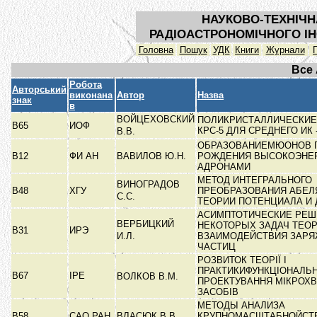
НАУКОВО-ТЕХНІЧН
РАДІОАСТРОНОМІЧНОГО ІН
Головна
Пошук
УДК
Книги
Журнали
Все
Робота
Авторський
виконана
Автор
Назва
знак
в
ВОЙЦЕХОВСКИЙ
ПОЛИКРИСТАЛЛИЧЕСКИЕ
В65
ИОФ
КРС-5 ДЛЯ СРЕДНЕГО ИК
В.В.
ОБРАЗОВАНИЕМЮОНОВ 
В12
ФИ АН
ВАВИЛОВ Ю.Н.
РОЖДЕНИЯ ВЫСОКОЭНЕ
АДРОНАМИ
МЕТОД ИНТЕГРАЛЬНОГО
ВИНОГРАДОВ
В48
ХГУ
ПРЕОБРАЗОВАНИЯ АБЕЛЯ
С.С.
ТЕОРИИ ПОТЕНЦИАЛА И
АСИМПТОТИЧЕСКИЕ РЕШ
ВЕРБИЦКИЙ
НЕКОТОРЫХ ЗАДАЧ ТЕО
В31
ИРЭ
И.Л.
ВЗАИМОДЕЙСТВИЯ ЗАР
ЧАСТИЦ
РОЗВИТОК ТЕОРІЇ І
ПРАКТИКИФУНКЦІОНАЛЬ
В67
ІРЕ
ВОЛКОВ В.М.
ПРОЕКТУВАННЯ МІКРОХ
ЗАСОБІВ
МЕТОДЫ АНАЛИЗА
В58
САО РАН
ВЛАСЮК В.В.
КРУПНОМАСШТАБНОЙСТ