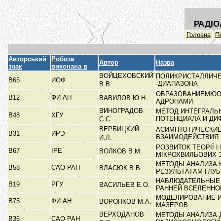
РАДІО
Головна
П
Авторський
Робота
Автор
Назва
знак
виконана в
ВОЙЦЕХОВСКИЙ
ПОЛИКРИСТАЛЛИЧЕС
В65
ИОФ
-ДИАПАЗОНА
В.В.
ОБРАЗОВАНИЕМЮО
В12
ФИ АН
ВАВИЛОВ Ю.Н.
АДРОНАМИ
ВИНОГРАДОВ
МЕТОД ИНТЕГРАЛЬ
В48
ХГУ
ПОТЕНЦИАЛА И ДИ
С.С.
ВЕРБИЦКИЙ
АСИМПТОТИЧЕСКИЕ
В31
ИРЭ
ВЗАИМОДЕЙСТВИЯ
И.Л.
РОЗВИТОК ТЕОРІЇ 
В67
ІРЕ
ВОЛКОВ В.М.
МІКРОХВИЛЬОВИХ 
МЕТОДЫ АНАЛИЗА 
В58
САО РАН
ВЛАСЮК В.В.
РЕЗУЛЬТАТАМ ГЛУ
НАБЛЮДАТЕЛЬНЫЕ 
В19
РГУ
ВАСИЛЬЕВ Е.О.
РАННЕЙ ВСЕЛЕНН
МОДЕЛИРОВАНИЕ И
В75
ФИ АН
ВОРОНКОВ М.А.
МАЗЕРОВ
ВЕРХОДАНОВ
МЕТОДЫ АНАЛИЗА 
В36
САО РАН