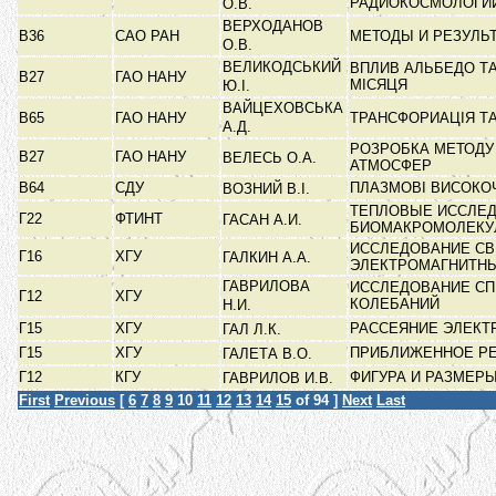
РАДИОКОСМОЛОГИ
О.В.
ВЕРХОДАНОВ
В36
САО РАН
МЕТОДЫ И РЕЗУЛЬ
О.В.
ВЕЛИКОДСЬКИЙ
ВПЛИВ АЛЬБЕДО ТА
В27
ГАО НАНУ
МІСЯЦЯ
Ю.І.
ВАЙЦЕХОВСЬКА
В65
ГАО НАНУ
ТРАНСФОРИАЦІЯ ТА
А.Д.
РОЗРОБКА МЕТОДУ
В27
ГАО НАНУ
ВЕЛЕСЬ О.А.
АТМОСФЕР
В64
СДУ
ПЛАЗМОВІ ВИСОКО
ВОЗНИЙ В.І.
ТЕПЛОВЫЕ ИССЛЕ
Г22
ФТИНТ
ГАСАН А.И.
БИОМАКРОМОЛЕК
ИССЛЕДОВАНИЕ С
Г16
ХГУ
ГАЛКИН А.А.
ЭЛЕКТРОМАГНИТН
ГАВРИЛОВА
ИССЛЕДОВАНИЕ СП
Г12
ХГУ
КОЛЕБАНИЙ
Н.И.
Г15
ХГУ
РАССЕЯНИЕ ЭЛЕКТ
ГАЛ Л.К.
Г15
ХГУ
ПРИБЛИЖЕННОЕ РЕ
ГАЛЕТА В.О.
Г12
КГУ
ФИГУРА И РАЗМЕР
ГАВРИЛОВ И.В.
First
Previous
[
6
7
8
9
10
11
12
13
14
15
of 94 ]
Next
Last