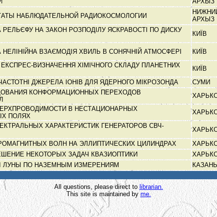
И
АРХЫЗ
НИЖНИ
ТАТЫ НАБЛЮДАТЕЛЬНОЙ РАДИОКОСМОЛОГИИ
АРХЫЗ
 РЕЛЬЄФУ НА ЗАКОН РОЗПОДІЛУ ЯСКРАВОСТІ ПО ДИСКУ
КИЇВ
 НЕЛІНІЙНА ВЗАЄМОДІЯ ХВИЛЬ В СОНЯЧНІЙ АТМОСФЕРІ
КИЇВ
 ЕКСПРЕС-ВИЗНАЧЕННЯ ХІМІЧНОГО СКЛАДУ ПЛАНЕТНИХ
КИЇВ
ЧАСТОТНІ ДЖЕРЕЛА ІОНІВ ДЛЯ ЯДЕРНОГО МІКРОЗОНДА
СУМИ
ДОВАНИЯ КОНФОРМАЦИОННЫХ ПЕРЕХОДОВ
ХАРЬК
УЛ
ВЕРХПРОВОДИМОСТИ В НЕСТАЦИОНАРНЫХ
ХАРЬК
ЫХ ПОЛЯХ
ЕКТРАЛЬНЫХ ХАРАКТЕРИСТИК ГЕНЕРАТОРОВ СВЧ-
ХАРЬК
РОМАГНИТНЫХ ВОЛН НА ЭЛЛИПТИЧЕСКИХ ЦИЛИНДРАХ
ХАРЬК
ШЕНИЕ НЕКОТОРЫХ ЗАДАЧ КВАЗИОПТИКИ
ХАРЬК
Ы ЛУНЫ ПО НАЗЕМНЫМ ИЗМЕРЕНИЯМ
КАЗАН
All questions, please direct to
librarian.
This site is maintained by
me.