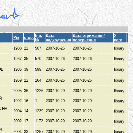
Інв.
Дата
Дата отримання/
У
Рік
стор.
№
надходження
повернення
кого
1988
22
507
2007-10-26
2007-10-26
library
1987
35
570
2007-10-26
2007-10-26
library
ОВ
1986
39
599
2007-10-26
2007-10-26
library
1969
12
164
2007-10-26
2007-10-26
library
В
2005
36
1226
2007-10-29
2007-10-29
library
Й
1992
16
1
2007-10-29
2007-10-29
library
-НА-
2004
14
1239
2007-10-29
2007-10-29
library
2002
17
1172
2007-10-29
2007-10-29
library
Й
2004
33
1257
2007-10-29
2007-10-29
library