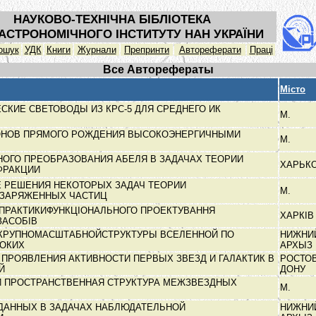
НАУКОВО-ТЕХНІЧНА БІБЛІОТЕКА
АСТРОНОМІЧНОГО ІНСТИТУТУ НАН УКРАЇНИ
ошук
УДК
Книги
Журнали
Препринти
Автореферати
Праці
Все Авторефераты
Місто
КИЕ СВЕТОВОДЫ ИЗ КРС-5 ДЛЯ СРЕДНЕГО ИК
М.
НОВ ПРЯМОГО РОЖДЕНИЯ ВЫСОКОЭНЕРГИЧНЫМИ
М.
НОГО ПРЕОБРАЗОВАНИЯ АБЕЛЯ В ЗАДАЧАХ ТЕОРИИ
ХАРЬК
ФРАКЦИИ
 РЕШЕНИЯ НЕКОТОРЫХ ЗАДАЧ ТЕОРИИ
М.
 ЗАРЯЖЕННЫХ ЧАСТИЦ
І ПРАКТИКИФУНКЦІОНАЛЬНОГО ПРОЕКТУВАННЯ
ХАРКІ
ЗАСОБІВ
КРУПНОМАСШТАБНОЙСТРУКТУРЫ ВСЕЛЕННОЙ ПО
НИЖНИ
БОКИХ
АРХЫЗ
ПРОЯВЛЕНИЯ АКТИВНОСТИ ПЕРВЫХ ЗВЕЗД И ГАЛАКТИК В
РОСТОВ
ОЙ
ДОНУ
 ПРОСТРАНСТВЕННАЯ СТРУКТУРА МЕЖЗВЕЗДНЫХ
М.
ДАННЫХ В ЗАДАЧАХ НАБЛЮДАТЕЛЬНОЙ
НИЖНИ