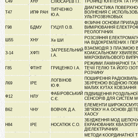
С49
ХНУ
ТРОЯНЦІ ЮПІТЕРА ТА ГРУ
СЛЮСАРЕВ І.Г.
ДИАГНОСТИКА ПОВЕРХНО
ТИТЧЕНКО
Т47
ИПФ РАН
ВОЛНЕНИЯ С ИСПОЛЬЗО
Ю.А.
УЛЬТРОЗВУКОВЫХ
ФІЗИЧНІ ОСНОВИ ПРИЛАД
Г98
БДМУ
ГУЦУЛ О.В.
ВИМІРЮВАННЯ ЕЛЕКТРОФ
РЕОЛОГІЧНИХ
РОЗСІЯННЯ ЕЛЕКТРОМАГ
Ш55
ХНУ
Хе ШИ
НА ВІДОКРЕМЛЕНИХ І ПЕ
ВЗАЄМОДІЯ З ПЛАЗМОЮ 
ЗАГРЕБЕЛЬНИЙ
З-14
ХФТІ
КОАКСАЛЬНОМУ ХВИЛЕВО
І.А.
МІКРОХВИЛЬОВОГО ВИП
РЕЖИМИ ЛАМІНАРНОЇ ТА 
Г85
ФТІНТ
ГРИЦЕНКО І.А.
ТЕЧІЇ ГЕЛІЮ ТА ЙОГО ІЗ
РОЗЧИНУ
ПОШИРЕННЯ РАДІОХВИЛЬ
ЛОГВІНОВ
Л69
ІРЕ
ЗБУРЕНОЮ ВОДНОЮ ПОВ
Ю.Ф.
МАЛИХ КУТАХ КОВЗАННЯ
ФАБІРОВСЬКИЙ
ПІДВИЩЕННЯ РОЗДІЛЬНОЇ
Ф12
НЛУ
СЕНСОРІВ ДЛЯ СИСТЕМ М
С.Є.
ЕЛЕМЕНТИ ШИРОКОСМУГО
В62
ЧНУ
ВОВЧУК Д.А.
ЗВ"ЯЗКУ Н А ОСНОВІ ДЕ
ХАОСУ
ЗБУДЖЕННЯ МОД ШЕПОЧУЧ
Н84
ІРЕ
НОСАТЮК С.О.
ЕКРАНОВАНИХ КВАЗІОПТ
ДІЕЛЕКТРИЧНИХ
МЕТОДИ КООРДИНАТНОЇ 