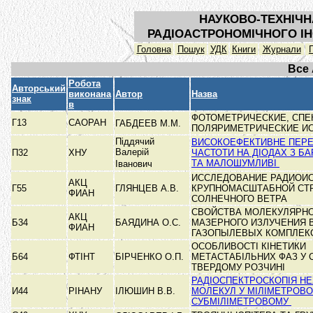
НАУКОВО-ТЕХНІЧН
РАДІОАСТРОНОМІЧНОГО ІН
Головна
Пошук
УДК
Книги
Журнали
Все
Робота
Авторський
виконана
Автор
Назва
знак
в
ФОТОМЕТРИЧЕСКИЕ, СПЕ
Г13
САОРАН
ГАБДЕЕВ М.М.
ПОЛЯРИМЕТРИЧЕСКИЕ И
Піддячий
ВИСОКОЕФЕКТИВНЕ ПЕР
Валерій
П32
ХНУ
ЧАСТОТИ НА ДІОДАХ З БА
ТА МАЛОШУМЛИВІ
Іванович
ИССЛЕДОВАНИЕ РАДИОИС
АКЦ
Г55
ГЛЯНЦЕВ А.В.
КРУПНОМАСШТАБНОЙ СТ
ФИАН
СОЛНЕЧНОГО ВЕТРА
СВОЙСТВА МОЛЕКУЛЯРН
АКЦ
Б34
БАЯДИНА О.С.
МАЗЕРНОГО ИЗЛУЧЕНИЯ 
ФИАН
ГАЗОПЫЛЕВЫХ КОМПЛЕ
ОСОБЛИВОСТІ КІНЕТИКИ
Б64
ФТІНТ
БІРЧЕНКО О.П.
МЕТАСТАБІЛЬНИХ ФАЗ У
ТВЕРДОМУ РОЗЧИНІ
РАДІОСПЕКТРОСКОПІЯ Н
И44
РІНАНУ
ІЛЮШИН В.В.
МОЛЕКУЛ У МІЛІМЕТРОВО
СУБМІЛІМЕТРОВОМУ