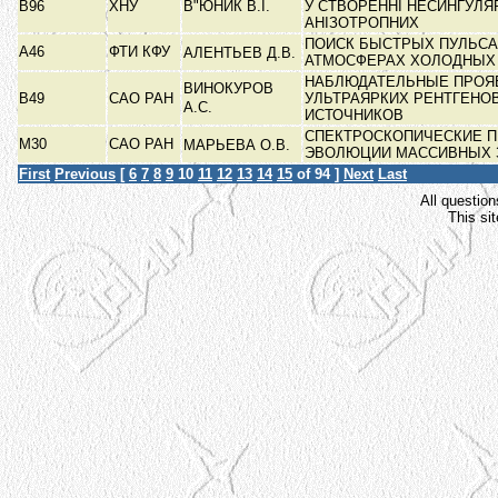
В96
ХНУ
В"ЮНИК В.І.
У СТВОРЕННІ НЕСИНГУЛЯ
АНІЗОТРОПНИХ
ПОИСК БЫСТРЫХ ПУЛЬСА
А46
ФТИ КФУ
АЛЕНТЬЕВ Д.В.
АТМОСФЕРАХ ХОЛОДНЫХ
НАБЛЮДАТЕЛЬНЫЕ ПРОЯ
ВИНОКУРОВ
В49
САО РАН
УЛЬТРАЯРКИХ РЕНТГЕНО
А.С.
ИСТОЧНИКОВ
СПЕКТРОСКОПИЧЕСКИЕ 
М30
САО РАН
МАРЬЕВА О.В.
ЭВОЛЮЦИИ МАССИВНЫХ 
First
Previous
[
6
7
8
9
10
11
12
13
14
15
of 94 ]
Next
Last
All question
This si