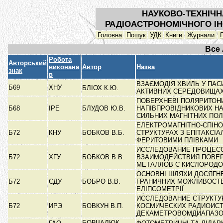
НАУКОВО-ТЕХНІЧН
РАДІОАСТРОНОМІЧНОГО ІН
Головна
Пошук
УДК
Книги
Журнали
Все
Робота
Авторський
виконана
Автор
Назва
знак
в
ВЗАЄМОДІЯ ХВИЛЬ У ПАС
Б69
ХНУ
БЛІОХ К.Ю.
АКТИВНИХ СЕРЕДОВИЩА
ПОВЕРХНЕВІ ПОЛЯРИТОН
Б68
ІРЕ
БЛУДОВ Ю.В.
НАПІВПРОВІДНИКОВИХ НА
СИЛЬНИХ МАГНІТНИХ ПО
ЕЛЕКТРОМАГНІТНО-СПІНОВ
Б72
КНУ
БОБКОВ В.Б.
СТРУКТУРАХ З ЕПІТАКСІ
ФЕРИТОВИМИ ПЛІВКАМИ
ИССЛЕДОВАНИЕ ПРОЦЕС
Б72
ХГУ
БОБКОВ В.В.
ВЗАИМОДЕЙСТВИЯ ПОВЕ
МЕТАЛЛОВ С КИСЛОРОД
ОСНОВНІ ШЛЯХИ ДОСЯГН
Б72
СДУ
БОБРО В.В.
ГРАНИЧНИХ МОЖЛИВОСТ
ЕЛІПСОМЕТРІЇ
ИССЛЕДОВАНИЕ СТРУКТ
Б72
ИРЭ
БОВКУН В.П.
КОСМИЧЕСКИХ РАДИОИСТ
ДЕКАМЕТРОВОМДИАПАЗО
БОВЧАЛЮК