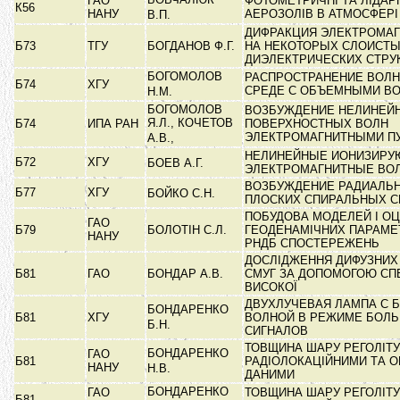
ГАО
ФОТОМЕТРИЧНІ ТА ЛІДАР
К56
НАНУ
АЕРОЗОЛІВ В АТМОСФЕР
В.П.
ДИФРАКЦИЯ ЭЛЕКТРОМА
Б73
ТГУ
БОГДАНОВ Ф.Г.
НА НЕКОТОРЫХ СЛОИСТ
ДИЭЛЕКТРИЧЕСКИХ СТРУ
БОГОМОЛОВ
РАСПРОСТРАНЕНИЕ ВОЛН
Б74
ХГУ
СРЕДЕ С ОБЪЕМНЫМИ В
Н.М.
БОГОМОЛОВ
ВОЗБУЖДЕНИЕ НЕЛИНЕЙ
Я.Л., КОЧЕТОВ
Б74
ИПА РАН
ПОВЕРХНОСТНЫХ ВОЛН
ЭЛЕКТРОМАГНИТНЫМИ П
А.В.,
НЕЛИНЕЙНЫЕ ИОНИЗИР
Б72
ХГУ
БОЕВ А.Г.
ЭЛЕКТРОМАГНИТНЫЕ ВО
ВОЗБУЖДЕНИЕ РАДИАЛЬН
Б77
ХГУ
БОЙКО С.Н.
ПЛОСКИХ СПИРАЛЬНЫХ 
ПОБУДОВА МОДЕЛЕЙ І ОЦ
ГАО
Б79
БОЛОТІН С.Л.
ГЕОДЕНАМІЧНИХ ПАРАМЕ
НАНУ
РНДБ СПОСТЕРЕЖЕНЬ
ДОСЛІДЖЕННЯ ДИФУЗНИХ
Б81
ГАО
БОНДАР А.В.
СМУГ ЗА ДОПОМОГОЮ СП
ВИСОКОЇ
ДВУХЛУЧЕВАЯ ЛАМПА С 
БОНДАРЕНКО
Б81
ХГУ
ВОЛНОЙ В РЕЖИМЕ БОЛ
Б.Н.
СИГНАЛОВ
ТОВЩИНА ШАРУ РЕГОЛІТУ
БОНДАРЕНКО
ГАО
Б81
РАДІОЛОКАЦІЙНИМИ ТА 
НАНУ
Н.В.
ДАНИМИ
БОНДАРЕНКО
ГАО
ТОВЩИНА ШАРУ РЕГОЛІТУ
Б81