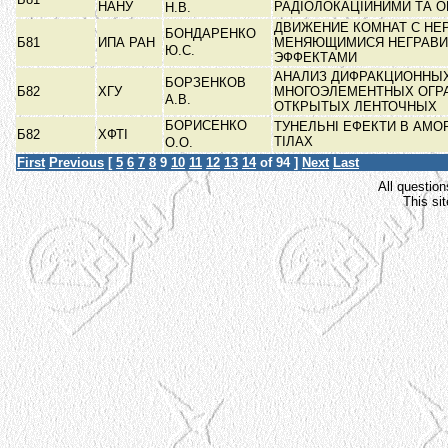
НАНУ
РАДІОЛОКАЦІЙНИМИ ТА 
Н.В.
ДВИЖЕНИЕ КОМНАТ С НЕ
БОНДАРЕНКО
Б81
ИПА РАН
МЕНЯЮЩИМИСЯ НЕГРАВ
Ю.С.
ЭФФЕКТАМИ
АНАЛИЗ ДИФРАКЦИОННЫХ
БОРЗЕНКОВ
Б82
ХГУ
МНОГОЭЛЕМЕНТНЫХ ОГР
А.В.
ОТКРЫТЫХ ЛЕНТОЧНЫХ
БОРИСЕНКО
ТУНЕЛЬНІ ЕФЕКТИ В АМО
Б82
ХФТІ
ТІЛАХ
О.О.
First
Previous
[
5
6
7
8
9
10
11
12
13
14
of 94 ]
Next
Last
All question
This si