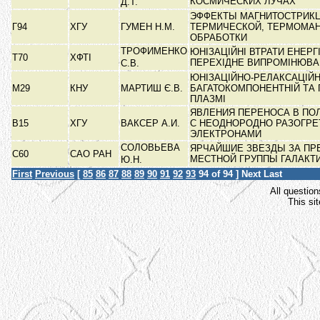
КОСМИЧЕСКИХ ЛУЧАХ
Д.Т.
ЭФФЕКТЫ МАГНИТОСТРИК
Г94
ХГУ
ГУМЕН Н.М.
ТЕРМИЧЕСКОЙ, ТЕРМОМА
ОБРАБОТКИ
ТРОФИМЕНКО
ЮНІЗАЦІЙНІ ВТРАТИ ЕНЕРГІ
Т70
ХФТІ
ПЕРЕХІДНЕ ВИПРОМІНЮВ
С.В.
ЮНІЗАЦІЙНО-РЕЛАКСАЦІЙН
М29
КНУ
МАРТИШ Є.В.
БАГАТОКОМПОНЕНТНІЙ ТА 
ПЛАЗМІ
ЯВЛЕНИЯ ПЕРЕНОСА В ПО
В15
ХГУ
ВАКСЕР А.И.
С НЕОДНОРОДНО РАЗОГР
ЭЛЕКТРОНАМИ
СОЛОВЬЕВА
ЯРЧАЙШИЕ ЗВЕЗДЫ ЗА ПР
С60
САО РАН
МЕСТНОЙ ГРУППЫ ГАЛАКТ
Ю.Н.
First
Previous
[
85
86
87
88
89
90
91
92
93
94
of 94 ]
Next
Last
All question
This si