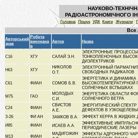
НАУКОВО-ТЕХНІЧН
РАДІОАСТРОНОМІЧНОГО ІН
Головна
Пошук
УДК
Книги
Журнали
Все
Робота
Авторський
виконана
Автор
Назва
знак
в
ЭЛЕКТРОННЫЕ ПРОЦЕССЫ
С16
ХГУ
САЛАЙ Э.Н.
ТОНКОПЛЕНОЧНЫХ ВЫСО
ДИЭЛЕКТРИКОВ
НИКОЛОВ
ЭЛЕКТРОННЫЙ ПАРМАГНИ
Н63
ХГУ
СВОБОДНЫХ РАДИКАЛОВ
О.Т.
ЭНЕРГЕТИКА И ДИНАМИКА
С61
ФИАН
СОМОВ Б.В.
ВЫСОКОТЕМПЕРАТУРНОЙ 
СОЛНЕЧНЫХ ВСПЫШКАХ
МОЛОДЫХ
ЭНЕРГЕТИКА ОБЛАСТИ Ф
М75
ГАО
СОЛНЕЧНОГО ВЕТРА
С.И.
СВИСТОВ
ЭНЕРГИТИЧЕСКИЙ СПЕКТР
С24
ФИАН
ДЕФЕКТОВ В УЗКОЩЕЛЕВ
А.Е.
З-26
ФИ АН
ЭФФЕКТ КЕРРА В ЖИДКИХ
ЗАМКОВ В.А.
ЭФФЕКТИВНЫЕ ИМПУЛЬСН
И85
ФИАН
ИСАЕВ А.А.
ПЕРИОДИЧЕСКИЕ ЛАЗЕРЫ 
МАДИГОЖИН
ЭФФЕКТЫ АДРОННОГО ЧА
М13
ФИАН