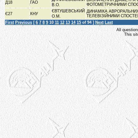
Д18
ГАО
ФОТОМЕТРИЧНИМИ СПО
В.О.
ЄВТУШЕВСЬКИЙ
ДИНАМІКА АВРОРАЛЬНИХ
Є27
КНУ
ТЕЛЕВІЗІЙНИМИ СПОС
О.М.
First
Previous
[
6
7
8
9
10
11
12
13
14
15
of 94 ]
Next
Last
All question
This si