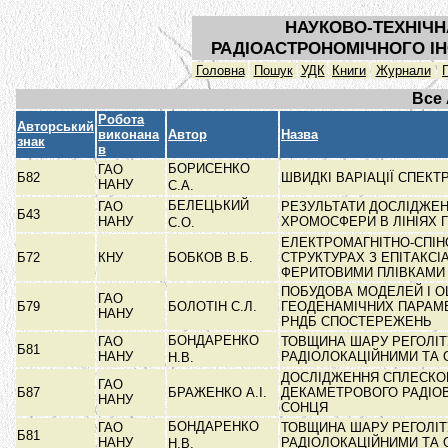
НАУКОВО-ТЕХНІЧН
РАДІОАСТРОНОМІЧНОГО ІН
Головна
Пошук
УДК
Книги
Журнали
Все
Робота
Авторський
виконана
Автор
Назва
знак
в
БОРИСЕНКО
ГАО
Б82
ШВИДКІ ВАРІАЦІЇ СПЕК
НАНУ
С.А.
БЕЛЕЦЬКИЙ
ГАО
РЕЗУЛЬТАТИ ДОСЛІДЖЕН
Б43
НАНУ
ХРОМОСФЕРИ В ЛІНІЯХ 
С.О.
ЕЛЕКТРОМАГНІТНО-СПІНО
Б72
КНУ
БОБКОВ В.Б.
СТРУКТУРАХ З ЕПІТАКС
ФЕРИТОВИМИ ПЛІВКАМ
ПОБУДОВА МОДЕЛЕЙ І О
ГАО
Б79
БОЛОТІН С.Л.
ГЕОДЕНАМІЧНИХ ПАРАМЕ
НАНУ
РНДБ СПОСТЕРЕЖЕНЬ
БОНДАРЕНКО
ГАО
ТОВЩИНА ШАРУ РЕГОЛІТ
Б81
НАНУ
РАДІОЛОКАЦІЙНИМИ ТА
Н.В.
ДОСЛІДЖЕННЯ СПЛЕСКО
ГАО
Б87
БРАЖЕНКО А.І.
ДЕКАМЕТРОВОГО РАДІО
НАНУ
СОНЦЯ
БОНДАРЕНКО
ГАО
ТОВЩИНА ШАРУ РЕГОЛІТ
Б81
НАНУ
РАДІОЛОКАЦІЙНИМИ ТА
Н.В.