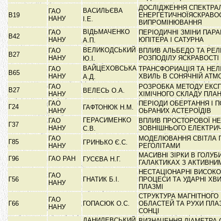
ДОСЛІДЖЕННЯ СПЕКТРАЛ
ВАСИЛЬЄВА
ГАО
В19
ЕНЕРГЕТИЧНОЇЯСКРАВО
НАНУ
І.Е.
ВИПРОМІНЮВАННЯ
ВІДЬМАЧЕНКО
ГАО
ПЕРІОДИЧНІ ЗМІНИ ПАР
В42
НАНУ
ЮПІТЕРА І САТУРНА
А.П.
ВЕЛИКОДСЬКИЙ
ГАО
ВПЛИВ АЛЬБЕДО ТА РЕЛ
В27
НАНУ
РОЗПОДІЛУ ЯСКРАВОСТІ
Ю.І.
ВАЙЦЕХОВСЬКА
ГАО
ТРАНСФОРИАЦІЯ ТА НЕЛ
В65
НАНУ
ХВИЛЬ В СОНЯЧНІЙ АТМ
А.Д.
ГАО
РОЗРОБКА МЕТОДУ ЕКС
В27
ВЕЛЕСЬ О.А.
НАНУ
ХІМІЧНОГО СКЛАДУ ПЛ
ГАО
ПЕРІОДИ ОБЕРТАННЯ І П
Г24
ГАФТОНЮК Н.М.
НАНУ
ОЬРАНИХ АСТЕРОЇДІВ
ГЕРАСИМЕНКО
ГАО
ВПЛИВ ПРОСТОРОВОЇ НЕ
Г37
НАНУ
ЗОВНІШНЬОГО ЕЛЕКТРИ
С.В.
ГАО
МОДЕЛЮВАННЯ СВІТЛА 
Г85
ГРИНЬКО Є.С.
НАНУ
РЕГОЛІТАМИ
МАСИВНІ ЗІРКИ В ГОЛУ
Г96
ГАО РАН
ГУСЄВА Н.Г.
ГАЛАКТИКАХ З АКТИВН
НЕСТАЦІОНАРНІ ВИСОКО
ГАО
Г56
ГНАТИК Б.І.
ПРОЦЕСИ ТА УДАРНІ ХВИ
НАНУ
ПЛАЗМІ
СТРУКТУРА МАГНІТНОГО
ГАО
Г66
ГОПАСЮК О.С.
ОБЛАСТЕЙ ТА РУХИ ПЛАЗ
НАНУ
СОНЦІ
ДАНИЛЕВСЬКИЙ
ВИЗНАЧЕННЯ ДІАМЕТРА 