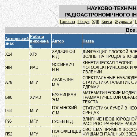
НАУКОВО-ТЕХНІЧН
РАДІОАСТРОНОМІЧНОГО ІН
Головна
Пошук
УДК
Книги
Журнали
Все
Робота
Авторський
виконана
Автор
Назва
знак
в
ХАДЖИНОВ
ДИФРАКЦИЯ ПЛОСКОЙ ЭЛ
Х14
ХГУ
ВОЛНЫ НА ПРОДОЛЬНО-
В.Д.
КИНЕТИЧЕСКАЯ ТЕОРИЯ
ЯССИЕВИЧ
Я84
ИАЭ
ФОТОЭЛЕКТРИЧЕСКИХ И 
И.Н.
ЯВЛЕНИЙ
СПЕКТРАЛЬНЫЕ НАБЛЮДЕ
АРАКЕЛЯН
А79
МГУ
СТАТИСТИКА ГАЛАКТИК С
М.А.
ЯДРАМИ
МАТЕМАТИЧЕСКИЕ МОДЕЛ
БУЗНИЦКАЯ
Б90
ХИРЭ
ГРАММАТИЧЕСКОЙ ОБРАБ
Э.М.
ТЕКСТА
ГОЛЫНСКИЙ
СТАТИСТИКА ЛУЧЕЙ В Н
Г63
МГУ
СРЕДАХ
С.М.
ВЛИЯНИЕ НЕОДНОРОДНОЙ
Г96
МГУ
ГУСЕВ В.Д.
РАСПРОСТРАНЕНИЕ РАД
СИСТЕМА ПРЯМЫХ ВОСХО
ПОЛОЖЕНЦЕВ
П52
МГУ
ФУНДАМЕНТАЛЬНЫХ ЗВЕЗ
Д.Д.