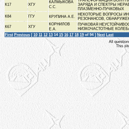
ТРАНСФОРМАЦИЯ ВОЛН П
КАЛМЫКОВА
К17
ХГУ
ЗАРЯДА И СПЕКТРЫ НЕР
С.С.
ПЛАЗМЕННО-ПУЧКОВЫХ
НЕКОТОРЫЕ ВОПРОСЫ ИН
К84
ГГУ
КРУПИНА А.Е.
РЕЗОНАНСОВ, ОБНАРУЖ
КОРНИЛОВ
ПУЧКОВАЯ НЕУСТОЙЧИВО
К67
ХГУ
НИЗКОЧАСТОТНЫЕ КОЛЕ
Е.А.
First
Previous
[
10
11
12
13
14
15
16
17
18
19
of 94 ]
Next
Last
All question
This si