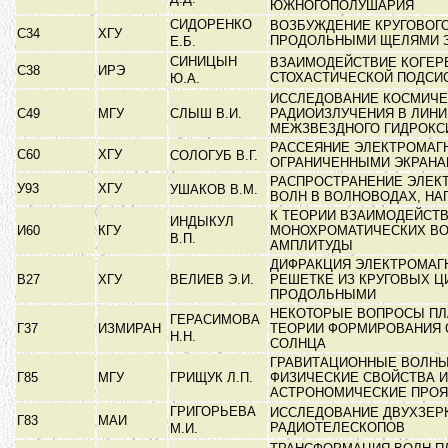
ЮЖНОГОПОЛУШАРИЯ
СИДОРЕНКО
ВОЗБУЖДЕНИЕ КРУГОВОГО
С34
ХГУ
ПРОДОЛЬНЫМИ ЩЕЛЯМИ 
Е.Б.
СИНИЦЫН
ВЗАИМОДЕЙСТВИЕ КОГЕР
С38
ИРЭ
СТОХАСТИЧЕСКОЙ ПОДС
Ю.А.
ИССЛЕДОВАНИЕ КОСМИЧЕ
С49
МГУ
СЛЫШ В.И.
РАДИОИЗЛУЧЕНИЯ В ЛИН
МЕЖЗВЕЗДНОГО ГИДРОК
РАССЕЯНИЕ ЭЛЕКТРОМАГ
С60
ХГУ
СОЛОГУБ В.Г.
ОГРАНИЧЕННЫМИ ЭКРАН
РАСПРОСТРАНЕНИЕ ЭЛЕК
У93
ХГУ
УШАКОВ В.М.
ВОЛН В ВОЛНОВОДАХ, Н
К ТЕОРИИ ВЗАИМОДЕЙСТ
ИНДЫКУЛ
И60
КГУ
МОНОХРОМАТИЧЕСКИХ ВО
В.П.
АМПЛИТУДЫ
ДИФРАКЦИЯ ЭЛЕКТРОМАГ
В27
ХГУ
ВЕЛИЕВ Э.И.
РЕШЕТКЕ ИЗ КРУГОВЫХ Ц
ПРОДОЛЬНЫМИ
НЕКОТОРЫЕ ВОПРОСЫ П
ГЕРАСИМОВА
Г37
ИЗМИРАН
ТЕОРИИ ФОРМИРОВАНИЯ 
Н.Н.
СОЛНЦА
ГРАВИТАЦИОННЫЕ ВОЛНЫ
Г85
МГУ
ГРИЩУК Л.П.
ФИЗИЧЕСКИЕ СВОЙСТВА И
АСТРОНОМИЧЕСКИЕ ПРО
ГРИГОРЬЕВА
ИССЛЕДОВАНИЕ ДВУХЗЕР
Г83
МАИ
РАДИОТЕЛЕСКОПОВ
М.И.