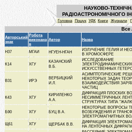
НАУКОВО-ТЕХНІЧН
РАДІОАСТРОНОМІЧНОГО ІН
Головна
Пошук
УДК
Книги
Журнали
Все
Робота
Авторський
виконана
Автор
Назва
знак
в
ИЗЛУЧЕНИЕ ГЕЛИЯ И НЕ
Н37
МГАИ
НГУЕН-НГАН
В ХРОМОСФЕРЕ
ИССЛЕДОВАНИЕ
КАЗАНСКИЙ
К14
ХГУ
ЭЛЕКТРОДИНАМИЧЕСКИХ
В.Б.
ИСКУССТВЕННЫХ ГЕТЕР
АСИМПТОТИЧЕСКИЕ РЕШ
ВЕРБИЦКИЙ
НЕКОТОРЫХ ЗАДАЧ ТЕО
В31
ИРЭ
И.Л.
ВЗАИМОДЕЙСТВИЯ ЗАР
ЧАСТИЦ
ДИФРАКЦИЯ ПЛОСКИХ ВО
КИРИЛЕНКО
К43
ХГУ
НЕСИММЕТРИЧНЫХ ЛЕН
А.А.
СТРУКТУРАХ ТИПА "ЖАЛ
НЕКОТОРЫЕ ВОПРОСЫ Т
Б90
ХГУ
БУЦ В.А.
ВОЗБУЖДЕНИЯ И ТРАНС
ЭЛЕКТРОМАГНИТНЫХ В
ДИФРАКЦИЯ ЭЛЕКТРОМА
Щ61
ХГУ
ЩЕРБАК В.В.
НА ЛЕНТОЧНЫХ ДИФРАГ
РАССЕЯНИЕ ЭЛЕКТРОМА