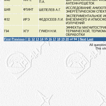
П.А.
АНТЕНН-РЕШЕТОК
ИССЛЕДОВАНИЕ АНИЗОТ
Ш48
ФТИНТ
ШЕПЕЛЕВ А.Г.
ЭНЕРГЕТИЧЕСКОМ СПЕК
ЭКСПЕРИМЕНТАЛЬНОЕ И
Ф32
ИРЭ
ФЕДОСЕЕВ Л.И.
ВНЕЗЕМНОГО И АТМОСФ
ИЗЛУЧЕНИЙ
ЭФФЕКТЫ МАГНИТОСТРИ
Г94
ХГУ
ГУМЕН Н.М.
ТЕРМИЧЕСКОЙ, ТЕРМОМ
ОБРАБОТКИ
First
Previous
[
11
12
13
14
15
16
17
18
19
20
of 94 ]
Next
Last
All question
This si