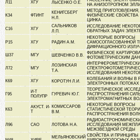
Л11
ХГУ
ЛЫСЕНКО О.Е.
НА АНИЗОТРОПНОМ ЭЛЛ
МЕТОД ПРИГОТОВЛЕНИЯ,
КЕНИГСБЕРГ
К34
ФТИНТ
ФИЗИЧЕСКИЕ СВОЙСТВА 
Н.Л.
ЦИНКА
САЛЬНИКОВ
ИССЛЕДОВАНИЕ НЕКОТО
С16
ХГУ
ОБРАТНЫХ ЗАДАЧ ЭЛЕК
Л.П.
НЕКОТОРЫЕ ВОПРОСЫ
Р15
ХГУ
РАДИН А.М.
САМОСОГЛАСОВАННОЙ Т
ДИФРАКЦИОННОГО ИЗЛУ
ФИЗИЧЕСКОЕ КАРТИРОВ
Ш37
МГУ
ШЕВЧЕНКО В.В.
ФОТОМЕТРИЧЕСКИМ ДА
ИНТЕРФЕРОМЕТРИЧЕСКИ
ЛОЗИНСКАЯ
Л72
МГУ
СПЕКТРОФОТОМЕТРИЧЕ
Т.А.
ИССЛЕДОВАНИЯ НЕКОТ
КОЛЕБАНИЯ И ВОЛНЫ В
К69
ХГУ
КОРОТУН Л.И.
ЭЛЕКТРОННЫХ ПОТОКА
ТЕОРЕТИЧЕСКОЕ ИССЛЕ
И-Т
Г95
ГУРЕВИЧ Ю.Г.
РАСПРОСТРАНЕНИЯ СИЛ
ПОЛУПР
ЭЛЕКТРОМАГНИТНЫХ В
НЕКОТОРЫЕ ВОПРОСЫ
КОМИССАРОВ
АКУСТ. И-
К63
СТАТИСТИЧЕСКОЙ ТЕОР
Т
В.М.
РАСПРОСТРАНЕНИЯ ВОЛ
РАДИОАСТРОНОМИЧЕСК
Л96
САО
ЛОТОВА Н.А.
ИССЛЕДОВАНИЯ МЕЖПЛА
МЕЖЗВЕЗДНОЙ СРЕДЫ
СВОЙСТВА И ПРИНЦИПЫ
МЕЛЬЯНОВСКИЙ
М48
ХИРЕ
ШИРОКОПОЛОСНЫХ ФАЗ