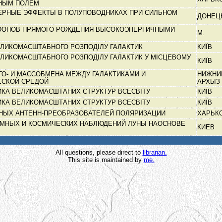
НЫМ ПОЛЕМ
ЕРНЫЕ ЭФФЕКТЫ В ПОЛУПОВОДНИКАХ ПРИ СИЛЬНОМ
ДОНЕЦ
ОНОВ ПРЯМОГО РОЖДЕНИЯ ВЫСОКОЭНЕРГИЧНЫМИ
М.
ЕЛИКОМАСШТАБНОГО РОЗПОДІЛУ ГАЛАКТИК
КИЇВ
ЛИКОМАСШТАБНОГО РОЗПОДІЛУ ГАЛАКТИК У МІСЦЕВОМУ
КИЇВ
О- И МАССОБМЕНА МЕЖДУ ГАЛАКТИКАМИ И
НИЖНИ
ЕСКОЙ СРЕДОЙ
АРХЫЗ
КА ВЕЛИКОМАСШТАНИХ СТРУКТУР ВСЕСВІТУ
КИЇВ
КА ВЕЛИКОМАСШТАНИХ СТРУКТУР ВСЕСВІТУ
КИЇВ
ЬНЫХ АНТЕНН-ПРЕОБРАЗОВАТЕЛЕЙ ПОЛЯРИЗАЦИИ
ХАРЬК
ЕМНЫХ И КОСМИЧЕСКИХ НАБЛЮДЕНИЙ ЛУНЫ НАОСНОВЕ
КИЕВ
All questions, please direct to
librarian.
This site is maintained by
me.