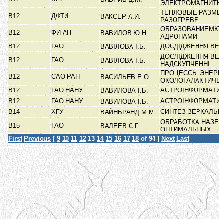
ЭЛЕКТРОМАГНИТ
ТЕПЛОВЫЕ РАЗМ
В12
ДФТИ
ВАКСЕР А.И.
РАЗОГРЕВЕ
ОБРАЗОВАНИЕМЮ
В12
ФИ АН
ВАВИЛОВ Ю.Н.
АДРОНАМИ
В12
ГАО
ДОСДІДЖЕННЯ В
ВАВІЛОВА І.Б.
ДОСЛІДЖЕННЯ ВЕ
В12
ГАО
ВАВІЛОВА І.Б.
НАДСКУПЧЕННІ
ПРОЦЕССЫ ЭНЕРГ
В12
САО РАН
ВАСИЛЬЕВ Е.О.
ОКОЛОГАЛАКТИЧ
В12
ГАО НАНУ
АСТРОІНФОРМАТИ
ВАВИЛОВА І.Б.
В12
ГАО НАНУ
АСТРОІНФОРМАТИ
ВАВИЛОВА І.Б.
В14
ХГУ
СИНТЕЗ ЗЕРКАЛ
ВАЙНБРАНД М.М.
ОБРАБОТКА НАЗ
В15
ГАО
ВАЛЕЕВ С.Г.
ОПТИМАЛЬНЫХ
First
Previous
[
9
10
11
12
13
14
15
16
17
18
of 94 ]
Next
Last