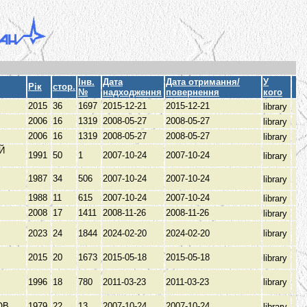
Інв.
Дата
Дата отримання/
У
Рік
стор.
№
надходження
повернення
кого
В
2015
36
1697
2015-12-21
2015-12-21
library
В
2006
16
1319
2008-05-27
2008-05-27
library
В
2006
16
1319
2008-05-27
2008-05-27
library
Й
1991
50
1
2007-10-24
2007-10-24
library
1987
34
506
2007-10-24
2007-10-24
library
1988
11
615
2007-10-24
2007-10-24
library
В
2008
17
1411
2008-11-26
2008-11-26
library
2023
24
1844
2024-02-20
2024-02-20
library
В
2015
20
1673
2015-05-18
2015-05-18
library
В
1996
18
780
2011-03-23
2011-03-23
library
ОВ
1979
22
13
2007-10-24
2007-10-24
library