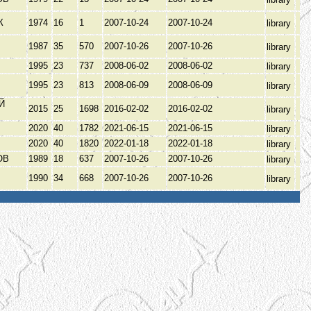
К
1974
16
1
2007-10-24
2007-10-24
library
1987
35
570
2007-10-26
2007-10-26
library
1995
23
737
2008-06-02
2008-06-02
library
1995
23
813
2008-06-09
2008-06-09
library
Й
2015
25
1698
2016-02-02
2016-02-02
library
2020
40
1782
2021-06-15
2021-06-15
library
2020
40
1820
2022-01-18
2022-01-18
library
ОВ
1989
18
637
2007-10-26
2007-10-26
library
1990
34
668
2007-10-26
2007-10-26
library