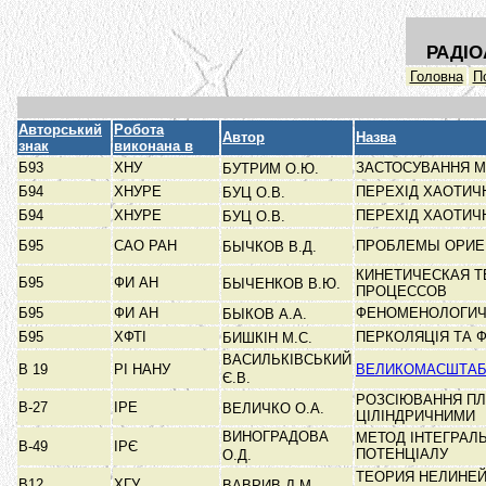
РАДІО
Головна
П
Авторський
Робота
Автор
Назва
знак
виконана в
Б93
ХНУ
ЗАСТОСУВАННЯ 
БУТРИМ О.Ю.
Б94
ХНУРЕ
ПЕРЕХІД ХАОТИЧ
БУЦ О.В.
Б94
ХНУРЕ
ПЕРЕХІД ХАОТИЧ
БУЦ О.В.
Б95
САО РАН
ПРОБЛЕМЫ ОРИЕ
БЫЧКОВ В.Д.
КИНЕТИЧЕСКАЯ Т
Б95
ФИ АН
БЫЧЕНКОВ В.Ю.
ПРОЦЕССОВ
Б95
ФИ АН
ФЕНОМЕНОЛОГИЧ
БЫКОВ А.А.
Б95
ХФТІ
ПЕРКОЛЯЦІЯ ТА 
БИШКІН М.С.
ВАСИЛЬКІВСЬКИЙ
В 19
РІ НАНУ
ВЕЛИКОМАСШТАБН
Є.В.
РОЗСІЮВАННЯ ПЛ
В-27
ІРЕ
ВЕЛИЧКО О.А.
ЦІЛІНДРИЧНИМИ
ВИНОГРАДОВА
МЕТОД ІНТЕГРАЛ
В-49
ІРЄ
ПОТЕНЦІАЛУ
О.Д.
ТЕОРИЯ НЕЛИНЕЙ
В12
ХГУ
ВАВРИВ Д.М.