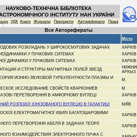
НАУКОВО-ТЕХНІЧНА БІБЛІОТЕКА
АСТРОНОМІЧНОГО ІНСТИТУТУ НАН УКРАЇНИ
ошук
УДК
Книги
Журнали
Препринти
Автореферати
Праці
Все Авторефераты
Місто
МОДОВИХ РОЗКЛАДАНЬ У ШИРОКОСМУГОВИХ ЗАДАЧАХ
ХАРКІ
НОЇДИНАМІКИ У ПУЧКОВИХ СИТЕМАХ
ХАРКІ
НОЇ ДИНАМІКИ У ПУЧКОВИХ СИТЕМАХ
ХАРКІ
НИЖНИ
НТАЦИИ И СТРУКТУРЫ МАГНИТНЫХ ПОЛЕЙ ЗВЕЗД
АРХЫЗ
ЕОРИЯ ИОННО-ЗВУКОВОЙ ТУРБУЛЕНТНОСТИ ПЛАЗМЫ И
М.
ЕСКОЕ ИССЛЕДОВАНИЕ СВОЙСТВ КВАРКОНИЕВ
М.
ФАЗОВІ ПЕРЕТВОРЕННЯ В АМФОРНОМУ ВУГЛЕЦІ
ХАРКІ
ИЙ РОЗПОДІЛ ІОНІЗОВАНОГО ВУГЛЕЦЮ В ГАЛАКТИЦІ
КИЇВ
ОСКОЇ ЕЛЕКТРОМАГНІТНОЇ ХВИЛІ БАГАТОШАРОВИМИ
ХАРКІ
ЬНОГО ПЕРЕТВОРЕННЯ АБЕЛЯ В ЗАДАЧАХ ТЕОРІЇ
ХАРКІ
НОГО ВЗАИМОДЕЙСТВИЯ ЭЛЕКТРОННОГО ПУЧКА С
ХАРЬК