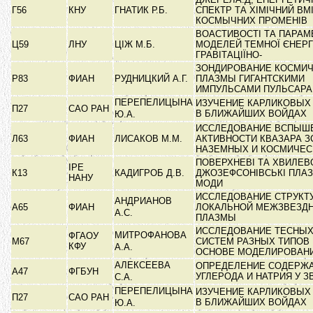
Г56
КНУ
ГНАТИК Р.Б.
СПЕКТР ТА ХІМІЧНИЙ ВМ
КОСМЫЧНИХ ПРОМЕНІВ
ВОАСТИВОСТІ ТА ПАРАМ
Ц59
ЛНУ
ЦІЖ М.Б.
МОДЕЛЕЙ ТЕМНОЇ ЄНЕРГ
ГРАВІТАЦІЇНО-
ЗОНДИРОВАНИЕ КОСМИ
Р83
ФИАН
РУДНИЦКИЙ А.Г.
ПЛАЗМЫ ГИГАНТСКИМИ
ИМПУЛЬСАМИ ПУЛЬСАР
ПЕРЕПЕЛИЦЫНА
ИЗУЧЕНИЕ КАРЛИКОВЫХ 
П27
САО РАН
В БЛИЖАЙШИХ ВОЙДАХ
Ю.А.
ИССЛЕДОВАНИЕ ВСПЫШ
Л63
ФИАН
ЛИСАКОВ М.М.
АКТИВНОСТИ КВАЗАРА ЗС
НАЗЕМНЫХ И КОСМИЧЕ
ПОВЕРХНЕВІ ТА ХВИЛЕВ
ІРЕ
К13
КАДИГРОБ Д.В.
ДЖОЗЕФСОНІВСЬКІ ПЛА
НАНУ
МОДИ
ИССЛЕДОВАНИЕ СТРУКТ
АНДРИАНОВ
А65
ФИАН
ЛОКАЛЬНОЙ МЕЖЗВЕЗД
А.С.
ПЛАЗМЫ
ИССЛЕДОВАНИЕ ТЕСНЫ
МИТРОФАНОВА
ФГАОУ
М67
СИСТЕМ РАЗНЫХ ТИПОВ
КФУ
А.А.
ОСНОВЕ МОДЕЛИРОВАН
АЛЕКСЕЕВА
ОПРЕДЕЛЕНИЕ СОДЕРЖ
А47
ФГБУН
УГЛЕРОДА И НАТРИЯ У 
С.А.
ПЕРЕПЕЛИЦЫНА
ИЗУЧЕНИЕ КАРЛИКОВЫХ 
П27
САО РАН
В БЛИЖАЙШИХ ВОЙДАХ
Ю.А.