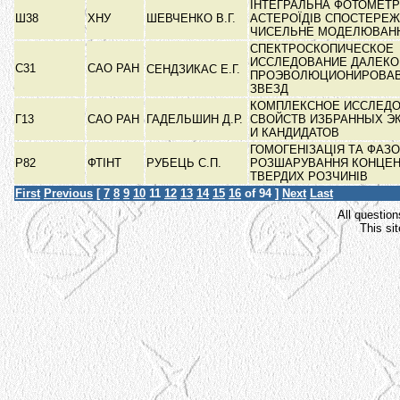
ІНТЕГРАЛЬНА ФОТОМЕТР
Ш38
ХНУ
ШЕВЧЕНКО В.Г.
АСТЕРОЇДІВ СПОСТЕРЕЖ
ЧИСЕЛЬНЕ МОДЕЛЮВАН
СПЕКТРОСКОПИЧЕСКОЕ
ИССЛЕДОВАНИЕ ДАЛЕКО
С31
САО РАН
СЕНДЗИКАС Е.Г.
ПРОЭВОЛЮЦИОНИРОВА
ЗВЕЗД
КОМПЛЕКСНОЕ ИССЛЕД
Г13
САО РАН
ГАДЕЛЬШИН Д.Р.
СВОЙСТВ ИЗБРАННЫХ Э
И КАНДИДАТОВ
ГОМОГЕНІЗАЦІЯ ТА ФАЗ
Р82
ФТІНТ
РУБЕЦЬ С.П.
РОЗШАРУВАННЯ КОНЦЕ
ТВЕРДИХ РОЗЧИНІВ
First
Previous
[
7
8
9
10
11
12
13
14
15
16
of 94 ]
Next
Last
All question
This si