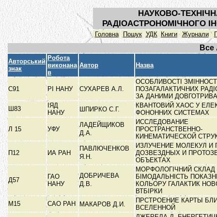
НАУКОВО-ТЕХНІЧН
РАДІОАСТРОНОМІЧНОГО ІН
Головна
Пошук
УДК
Книги
Журнали
Все
Робота
Авторський
виконана
Автор
Назва
знак
в
ОСОБЛИВОСТІ ЗМІННОСТ
С91
РІ НАНУ
СУХАРЕВ А.Л.
ПОЗАГАЛАКТИЧНИХ РАД
ЗА ДАНИМИ ДОВГОТРИВ
ІЯД
КВАНТОВИЙ ХАОС У ЕЛЕ
Ш83
ШПИРКО С.Г.
НАНУ
ФОНОННИХ СИСТЕМАХ
ИССЛЕДОВАНИЕ
ЛАДЕЙЩИКОВ
Л 15
УФУ
ПРОСТРАНСТВЕННО-
Д.А.
КИНЕМАТИЧЕСКОЙ СТРУ
ИЗЛУЧЕНИЕ МОЛЕКУЛ И 
ПАВЛЮЧЕНКОВ
П12
ИА РАН
ДОЗВЕЗДНЫХ И ПРОТОЗ
Я.Н.
ОБЪЕКТАХ
МОРФОЛОГІЧНИЙ СКЛАД
ДОБРИЧЕВА
ГАО
БІМОДАЛЬНІСТЬ ПОКАЗН
Д57
НАНУ
Д.В.
КОЛЬОРУ ГАЛАКТИК НОВ
ВТБІРКИ
ПРСТРОЕНИЕ КАРТЫ БЛ
М15
САО РАН
МАКАРОВ Д.И.
ВСЕЛЕННОЙ
ДЖЕРЕЛА.Д, ЕНЕРГЕТИЧ