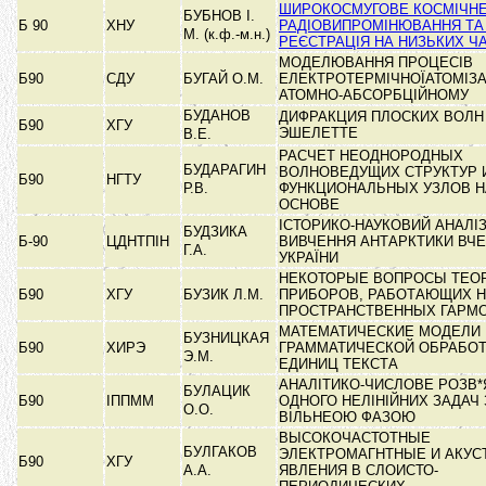
ШИРОКОСМУГОВЕ КОСМІЧН
БУБНОВ І.
Б 90
ХНУ
РАДІОВИПРОМІНЮВАННЯ ТА
М. (к.ф.-м.н.)
РЕЄСТРАЦІЯ НА НИЗЬКИХ Ч
МОДЕЛЮВАННЯ ПРОЦЕСІВ
Б90
СДУ
БУГАЙ О.М.
ЕЛЕКТРОТЕРМІЧНОЇАТОМІЗА
АТОМНО-АБСОРБЦІЙНОМУ
БУДАНОВ
ДИФРАКЦИЯ ПЛОСКИХ ВОЛН
Б90
ХГУ
ЭШЕЛЕТТЕ
В.Е.
РАСЧЕТ НЕОДНОРОДНЫХ
БУДАРАГИН
ВОЛНОВЕДУЩИХ СТРУКТУР 
Б90
НГТУ
Р.В.
ФУНКЦИОНАЛЬНЫХ УЗЛОВ Н
ОСНОВЕ
ІСТОРИКО-НАУКОВИЙ АНАЛІ
БУДЗИКА
Б-90
ЦДНТПІН
ВИВЧЕННЯ АНТАРКТИКИ ВЧ
Г.А.
УКРАЇНИ
НЕКОТОРЫЕ ВОПРОСЫ ТЕОР
Б90
ХГУ
БУЗИК Л.М.
ПРИБОРОВ, РАБОТАЮЩИХ 
ПРОСТРАНСТВЕННЫХ ГАРМ
МАТЕМАТИЧЕСКИЕ МОДЕЛИ
БУЗНИЦКАЯ
Б90
ХИРЭ
ГРАММАТИЧЕСКОЙ ОБРАБО
Э.М.
ЕДИНИЦ ТЕКСТА
АНАЛІТИКО-ЧИСЛОВЕ РОЗВ
БУЛАЦИК
Б90
ІППММ
ОДНОГО НЕЛІНІЙНИХ ЗАДАЧ 
О.О.
ВІЛЬНЕОЮ ФАЗОЮ
ВЫСОКОЧАСТОТНЫЕ
БУЛГАКОВ
ЭЛЕКТРОМАГНТНЫЕ И АКУС
Б90
ХГУ
А.А.
ЯВЛЕНИЯ В СЛОИСТО-