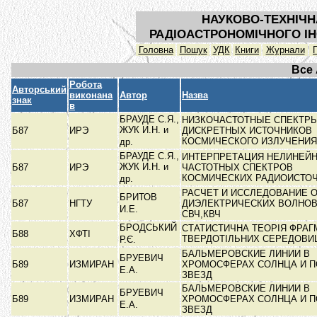
НАУКОВО-ТЕХНІЧН
РАДІОАСТРОНОМІЧНОГО ІН
Головна
Пошук
УДК
Книги
Журнали
Все
Робота
Авторський
виконана
Автор
Назва
знак
в
БРАУДЕ С.Я.,
НИЗКОЧАСТОТНЫЕ СПЕКТР
ЖУК И.Н. и
Б87
ИРЭ
ДИСКРЕТНЫХ ИСТОЧНИКОВ
КОСМИЧЕСКОГО ИЗЛУЧЕНИ
др.
БРАУДЕ С.Я.,
ИНТЕРПРЕТАЦИЯ НЕЛИНЕЙ
ЖУК И.Н. и
Б87
ИРЭ
ЧАСТОТНЫХ СПЕКТРОВ
КОСМИЧЕСКИХ РАДИОИСТО
др.
РАСЧЕТ И ИССЛЕДОВАНИЕ 
БРИТОВ
Б87
НГТУ
ДИЭЛЕКТРИЧЕСКИХ ВОЛНО
И.Е.
СВЧ,КВЧ
БРОДСЬКИЙ
СТАТИСТИЧНА ТЕОРІЯ ФРАГ
Б88
ХФТІ
ТВЕРДОТІЛЬНИХ СЕРЕДОВ
Р.Є.
БАЛЬМЕРОВСКИЕ ЛИНИИ В
БРУЕВИЧ
Б89
ИЗМИРАН
ХРОМОСФЕРАХ СОЛНЦА И П
Е.А.
ЗВЕЗД
БАЛЬМЕРОВСКИЕ ЛИНИИ В
БРУЕВИЧ
Б89
ИЗМИРАН
ХРОМОСФЕРАХ СОЛНЦА И П
Е.А.
ЗВЕЗД