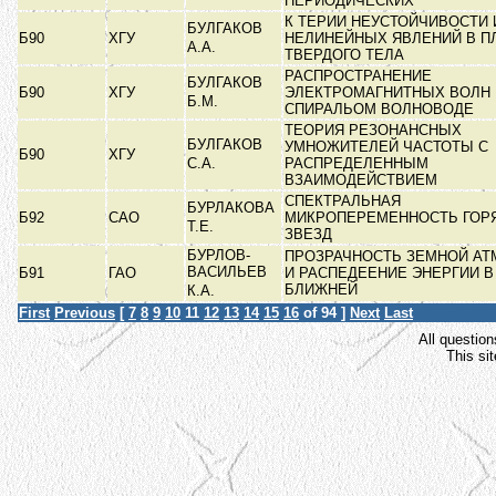
ПЕРИОДИЧЕСКИХ
К ТЕРИИ НЕУСТОЙЧИВОСТИ 
БУЛГАКОВ
Б90
ХГУ
НЕЛИНЕЙНЫХ ЯВЛЕНИЙ В П
А.А.
ТВЕРДОГО ТЕЛА
РАСПРОСТРАНЕНИЕ
БУЛГАКОВ
Б90
ХГУ
ЭЛЕКТРОМАГНИТНЫХ ВОЛН 
Б.М.
СПИРАЛЬОМ ВОЛНОВОДЕ
ТЕОРИЯ РЕЗОНАНСНЫХ
БУЛГАКОВ
УМНОЖИТЕЛЕЙ ЧАСТОТЫ С
Б90
ХГУ
С.А.
РАСПРЕДЕЛЕННЫМ
ВЗАИМОДЕЙСТВИЕМ
СПЕКТРАЛЬНАЯ
БУРЛАКОВА
Б92
САО
МИКРОПЕРЕМЕННОСТЬ ГОР
Т.Е.
ЗВЕЗД
БУРЛОВ-
ПРОЗРАЧНОСТЬ ЗЕМНОЙ А
ВАСИЛЬЕВ
Б91
ГАО
И РАСПЕДЕЕНИЕ ЭНЕРГИИ В
БЛИЖНЕЙ
К.А.
First
Previous
[
7
8
9
10
11
12
13
14
15
16
of 94 ]
Next
Last
All question
This si