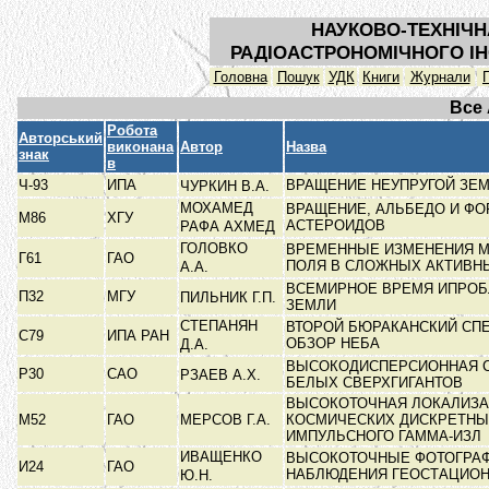
НАУКОВО-ТЕХНІЧН
РАДІОАСТРОНОМІЧНОГО ІН
Головна
Пошук
УДК
Книги
Журнали
Все
Робота
Авторський
виконана
Автор
Назва
знак
в
Ч-93
ИПА
ВРАЩЕНИЕ НЕУПРУГОЙ ЗЕ
ЧУРКИН В.А.
МОХАМЕД
ВРАЩЕНИЕ, АЛЬБЕДО И Ф
М86
ХГУ
АСТЕРОИДОВ
РАФА АХМЕД
ГОЛОВКО
ВРЕМЕННЫЕ ИЗМЕНЕНИЯ М
Г61
ГАО
ПОЛЯ В СЛОЖНЫХ АКТИВН
А.А.
ВСЕМИРНОЕ ВРЕМЯ ИПРОБ
П32
МГУ
ПИЛЬНИК Г.П.
ЗЕМЛИ
СТЕПАНЯН
ВТОРОЙ БЮРАКАНСКИЙ СП
С79
ИПА РАН
ОБЗОР НЕБА
Д.А.
ВЫСОКОДИСПЕРСИОННАЯ 
Р30
САО
РЗАЕВ А.Х.
БЕЛЫХ СВЕРХГИГАНТОВ
ВЫСОКОТОЧНАЯ ЛОКАЛИЗ
М52
ГАО
МЕРСОВ Г.А.
КОСМИЧЕСКИХ ДИСКРЕТНЫ
ИМПУЛЬСНОГО ГАММА-ИЗЛ
ИВАЩЕНКО
ВЫСОКОТОЧНЫЕ ФОТОГРА
И24
ГАО
НАБЛЮДЕНИЯ ГЕОСТАЦИО
Ю.Н.