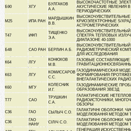
ВЫСОКОЧАСТОТНЫЕ ЭЛЕК
БУЛГАКОВ
Б90
ХГУ
АКУСТИЧЕСКИЕ ЯВЛЕНИЯ В
А.А.
ПЕРИОДИЧЕСКИХ
ВЫСОКОЧУВСТВИТЕЛЬНЫЕ
МАРДЫШКИН
М25
ИПА РАН
КРИОЭЛЕКТРОННЫЕ S/XРА
В.В.
АСТРОМЕТРИЧЕСКИХ
ВЫСОКОЧУВСТВИТЕЛЬНЫЙ
ТИЩЕНКО
Т47
ИФП
СПЕКТРА ТЕПЛОВЫХ ИЗЛУЧ
Э.А.
ДИАПАЗОНЕ 40-1000
ВЫСОКОЧУВСТВИТЕЛЬНЫЙ
Б48
САО РАН
БЕРЛИН А.Б.
РАДИОМЕТРИЧЕСКИЙ КОМПЛ
ДЛЯ ИССЛЕДОВАНИЯ
КОНЮХОВ
ГАЗОВЫЕ СОСТАВЛЯЮЩИЕ
К64
ЛГУ
ГРАВИТАЦИОННОСВЯЗАНН
М.В.
ГАЗОДИНАМИЧЕСКАЯ МОДЕ
КОМИССАРОВ
К63
ЛГУ
ФОРМИРОВАНИЯ ПРОТЯЖЕ
С.С.
ВНЕГАЛАКТИЧЕСКИХ РАДИ
КОЛЕСНИК
ГАЗОДИНАМИЧЕСКИЕ ПРОБ
К60
МГУ
ОБРАЗОВАНИЯ ЗВЕЗД
И.Г.
ГАЛАКТИЧЕСКИЕ НЕТЕПЛО
ТРУШКИН
Т77
САО
РАДИОИСТОЧНИКИ, МНОГО
С.А.
ОБЗОРЫ
ГАЛАКТИЧНІ ОБОЛОНКИ. Ч
С36
ГАО
СЫЛЫЧ С.О.
МОДЕЛЮВАННЯ МЕТОДОМ 
ГАО
ГАЛАКТИЧНІ ОБОЛОНКИ. Ч
С36
СІЛІЧ С.О.
НАНУ
МОДЕЛЮВАННЯ МЕТОДОМ 
ГЕНЕРАЦИЯ ИСКУССТВЕНН