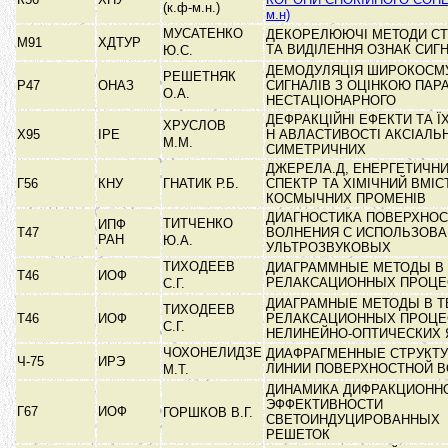
(к.ф-м.н.)
м.н)
МУСАТЕНКО
ДЕКОРЕЛЮЮЧІ МЕТОДИ С
М91
ХДТУР
ТА ВИДІЛЕННЯ ОЗНАК СИГ
Ю.С.
ДЕМОДУЛЯЦІЯ ШИРОКОСМ
РЕШЕТНЯК
Р47
ОНАЗ
СИГНАЛІВ З ОЦІНКОЮ ПАР
О.А.
НЕСТАЦІОНАРНОГО
ДЕФРАКЦІЙНІ ЕФЕКТИ ТА Ї
ХРУСЛОВ
Х95
ІРЕ
Н АВЛАСТИВОСТІ АКСІАЛЬ
М.М.
СИМЕТРИЧНИХ
ДЖЕРЕЛА.Д, ЕНЕРГЕТИЧН
Г56
КНУ
ГНАТИК Р.Б.
СПЕКТР ТА ХІМІЧНИЙ ВМІС
КОСМЫЧНИХ ПРОМЕНІВ
ДИАГНОСТИКА ПОВЕРХНОС
ТИТЧЕНКО
ИПФ
Т47
ВОЛНЕНИЯ С ИСПОЛЬЗОВ
РАН
Ю.А.
УЛЬТРОЗВУКОВЫХ
ТИХОДЕЕВ
ДИАГРАММНЫЕ МЕТОДЫ В
Т46
ИОФ
РЕЛАКСАЦИОННЫХ ПРОЦ
С.Г.
ДИАГРАМНЫЕ МЕТОДЫ В Т
ТИХОДЕЕВ
Т46
ИОФ
РЕЛАКСАЦИОННЫХ ПРОЦЕ
С.Г.
НЕЛИНЕЙНО-ОПТИЧЕСКИХ
ЧОХОНЕЛИДЗЕ
ДИАФРАГМЕННЫЕ СТРУКТУ
Ч-75
ИРЭ
ЛИНИИ ПОВЕРХНОСТНОЙ 
М.Т.
ДИНАМИКА ДИФРАКЦИОНН
ЭФФЕКТИВНОСТИ
Г67
ИОФ
ГОРШКОВ В.Г.
СВЕТОИНДУЦИРОВАННЫХ
РЕШЕТОК