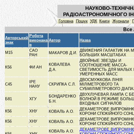
НАУКОВО-ТЕХНІЧН
РАДІОАСТРОНОМІЧНОГО ІН
Головна
Пошук
УДК
Книги
Журнали
Все
Робота
Авторський
виконана
Автор
Назва
знак
в
САО
ДВИЖЕНИЯ ГАЛАКТИК НА 
М15
МАКАРОВ Д.И.
РАН
БОЛЬШИХ МАСШТАБАХ
ДВОЙНЫЕ ЗВЕЗДЫ И
КОВАЛЕВА
СООТНОШЕНИЕ МАССА-
К56
ФИ АН
Д.А.
СВЕТИМОСТЬ ДЛЯ МАЛЫХ 
УМЕРЕННЫХ МАСС
ДВОСМУЖКОВА ЛІНІЯ
ІРЕ
С45
СКРИПКА С.Л.
МІЛІМЕТРОВОГО ТА
НАНУ
СУБМІЛІМЕТРОВОГО ДІАП
ДВУХЛУЧЕВАЯ ЛАМПА С Б
БОНДАРЕНКО
Б81
ХГУ
ВОЛНОЙ В РЕЖИМЕ БОЛЬ
Б.Н.
ВХОДНЫХ СИГНАЛОВ
ДЕКАМЕТРОВЕ ВИПРОМІН
К56
ХНУ
КОВАЛЬ А.О.
КОРОНИ СПОКІЙНОГО СОН
ДЕКАМЕТРОВЕ ВИПРОМІН
К56
ХНУ
КОВАЛЬ А.О.
КОРОНИ СПОКІЙНОГО СОН
ДЕКАМЕТРОВЕ ВИПРОМІН
КОВАЛЬ А.О.
К56
ХНУ
КОРОНИ СПОКІЙНОГО СОНЦЯ