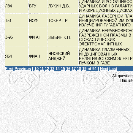
ДИНАМИКА И УСТОЙЧИВОС
Л84
ВГУ
ЛУКИН Д.В.
УДАРНЫХ ВОЛН В ГАЛАКТ
И АККРЕЦИОННЫХ ДИСКА
ДИНАМИКА ЛАЗЕРНОЙ ПЛА
Т51
ИОФ
ТОКЕР Г.Р.
ИНИЦИИРОВАННОЙ ИМПУЛ
ИЗЛУЧЕНИЯ ГИГАВАТНОГО
ДИНАМИКА НЕРАВНОВЕСН
РАЗРЕЖЕННОЙ ПЛАЗМЫ В
З-96
ФИ АН
ЗЫБИН К.П.
СТОХАСТИЧЕСКИХ
ЭЛЕКТРОМАГНИТНЫХ
ДИНАМИКА ПЛАЗМЕННЫХ,
ЯНОВСКИЙ
ИНДУЦИРОВАННЫХ
Я64
ФИАН
АНДЖЕЙ
РЕЛЯТИВИСТСКИМ ЭЛЕКТ
ПУЧКОМ В ГАЗЕ
First
Previous
[
10
11
12
13
14
15
16
17
18
19
of 94 ]
Next
Last
All question
This si