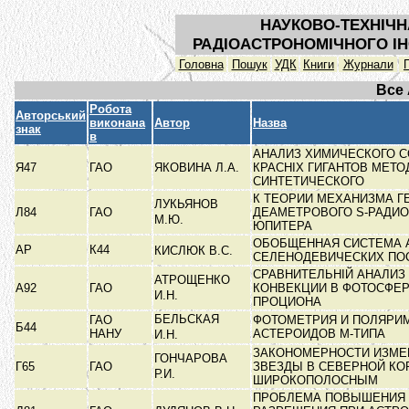
НАУКОВО-ТЕХНІЧН
РАДІОАСТРОНОМІЧНОГО ІН
Головна
Пошук
УДК
Книги
Журнали
Все
Робота
Авторський
виконана
Автор
Назва
знак
в
АНАЛИЗ ХИМИЧЕСКОГО 
Я47
ГАО
ЯКОВИНА Л.А.
КРАСНІХ ГИГАНТОВ МЕТ
СИНТЕТИЧЕСКОГО
К ТЕОРИИ МЕХАНИЗМА Г
ЛУКЬЯНОВ
Л84
ГАО
ДЕАМЕТРОВОГО S-РАДИ
М.Ю.
ЮПИТЕРА
ОБОБЩЕННАЯ СИСТЕМА 
АР
К44
КИСЛЮК В.С.
СЕЛЕНОДЕВИЧЕСКИХ П
СРАВНИТЕЛЬНІЙ АНАЛИ
АТРОЩЕНКО
А92
ГАО
КОНВЕКЦИИ В ФОТОСФЕР
И.Н.
ПРОЦИОНА
БЕЛЬСКАЯ
ГАО
ФОТОМЕТРИЯ И ПОЛЯРИ
Б44
НАНУ
АСТЕРОИДОВ М-ТИПА
И.Н.
ЗАКОНОМЕРНОСТИ ИЗМЕ
ГОНЧАРОВА
Г65
ГАО
ЗВЕЗДЫ В СЕВЕРНОЙ КО
Р.И.
ШИРОКОПОЛОСНЫМ
ПРОБЛЕМА ПОВЫШЕНИЯ 