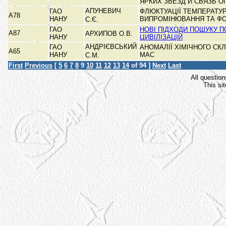
ЯРКИХ ЗВЕЗД И СВЯЗЬ 
АПУНЕВИЧ
ГАО
ФЛЮКТУАЦІЇ ТЕМПЕРАТУ
А78
НАНУ
ВИПРОМІНЮВАННЯ ТА Ф
С.Є.
ГАО
НОВІ ПІДХОДИ ПОШУКУ 
А87
АРХИПОВ О.В.
НАНУ
ЦИВІЛІЗАЦІЙ
АНДРІЄВСЬКИЙ
ГАО
АНОМАЛІЇ ХІМІЧНОГО СК
А65
НАНУ
МАС
С.М.
First
Previous
[
5
6
7
8
9
10
11
12
13
14
of 94 ]
Next
Last
All question
This si