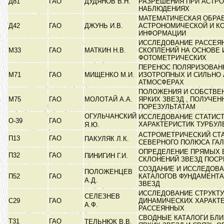
Д81
ГАО
ДУДЯНОВ В.Н.
РАЗРЕШЕНИЯ ПРИ АСТР
НАБЛЮДЕНИЯХ
МАТЕМАТИЧЕСКАЯ ОБРА
Д42
ГАО
ДЖУНЬ И.В.
АСТРОНОМИЧЕСКОЙ И К
ИНФОРМАЦИИ
ИССЛЕДОВАНИЕ РАССЕЯ
М33
ГАО
МАТКИН Н.В.
СКОПЛЕНИЙ НА ОСНОВЕ 
ФОТОМЕТРИЧЕСКИХ
ПЕРЕНОС ПОЛЯРИЗОВАНН
М71
ГАО
МИЩЕНКО М.И.
ИЗОТРОПНЫХ И СИЛЬНО
АТМОСФЕРАХ
ПОЛОЖЕНИЯ И СОБСТВЕ
М75
ГАО
МОЛОТАЙ А.А.
ЯРКИХ ЗВЕЗД , ПОЛУЧЕ
ПОРЕЗУЛЬТАТАМ
ОГУЛЬЧАНСКИЙ
ИССЛЕДОВАНИЕ СТАТИС
О-39
ГАО
ХАРАКТЕРИСТИК ТУРБУ
Я.Ю.
АСТРОМЕТРИЧЕСКИЙ СТА
П13
ГАО
ПАКУЛЯК Л.К.
СЕВЕРНОГО ПОЛЮСА ГА
ОПРЕДЕЛЕНИЕ ПРЯМЫХ 
П32
ГАО
ПИНИГИН Г.И.
СКЛОНЕНИЙ ЗВЕЗД ПОС
СОЗДАНИЕ И ИССЛЕДОВ
ПОЛОЖЕНЦЕВ
П52
ГАО
КАТАЛОГОВ ФУНДАМЕНТ
А.Д.
ЗВЕЗД
ИССЛЕДОВАНИЕ СТРУКТ
СЕЛЕЗНЕВ
С29
ГАО
ДИНАМИЧЕСКИХ ХАРАКТ
А.Ф.
РАССЕЯННЫХ
СВОДНЫЕ КАТАЛОГИ БЛ
Т31
ГАО
ТЕЛЬНЮК В.В.