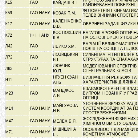
ПРОГНОЗУВАННЯ ХІМІЧНО
К15
ГАО
КАЙДАШ В.Г.
РАЙОНУВАННЯ ПОВЕРХНІ
ФОТОМЕТРІЯ І КІНЕМАТИК
К59
ГАО НАНУ
КОЗАК П.М.
ТЕЛЕВІЗІЙНИМИ СПОСТЕ
КАЛЕНІЧЕНКО
К17
ГАО НАНУ
ОБЕРНЕНІ ЗАДАЧІ ФІЗИКИ 
В.В.
КОСТЮКЕВИЧ
БАГАТОШАРОВИЙ ОПТИЧН
К72
ІФН НАНУ
НА ОСНОВІ ЕФЕКТУ ПОВЕ
К.В.
ВАРІАЦІЇ ВЕЛИКОМАСШТА
Л42
ГАО
ЛЕЙКО У.М.
ПОЛІВ НА СОНЦІ ТА ГЕЛІ
ЛОЗИЦЬКИЙ
СИЛЬНІ МАГНІТНІ ПОЛЯ 
Л72
ГАО
СТРУКТУРАХ ТА СПАЛАХА
В.Г.
ЛЮБЧИК
МОДЕЛЮВАННЯ СПЕКТРІВ З
Л93
ГАО
СПЕКТРАЛЬНИХ КЛАСІВ
Ю.П.
НГУЕН СУАН
ВИЗНАЧЕННЯ РЕЛЬЄФУ ТА
Н11
ГАО
ХАРАКТЕРИСТИК ДІЛЯНКИ
АНЬ
ВЗАЄМОКОГЕРЕНТНІ ВЛАС
МАНДЖОС
М23
ГАО
ВИПРОМІНЮВАННЯ У ГРАВІ
А.В.
ОПТИЦІ
УТОЧНЕННЯ ЗВ*ЯЗКУ РАДІ
МАЙГУРОВА
М14
ГАО НАНУ
СИСТЕМ КООРДИНАТ ЗА ПЗ
Н.В.
СПОСТЕРЕЖЕННЯМИ
ЖОСЛІДЖЕННЯ ФІЗИЧНИХ 
М47
ГАО НАНУ
МЕЛЕХ Б.Я.
ХІМІЧНОГО ВМІСТУ ОБЛАС
МІЩИШИНА
ОСОБЛИВОСТІ ДИНАМІКИ 
М71
ГАО НАНУ
КОМЕТНИХ АТМОСФЕР
І.Г.