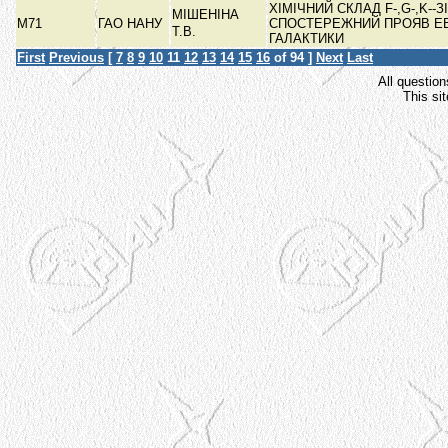
ХІМІЧНИЙ СКЛАД F-,G-,K--З
МІШЕНІНА
М71
ГАО НАНУ
СПОСТЕРЕЖНИЙ ПРОЯВ ЕВ
Т.В.
ГАЛАКТИКИ
First
Previous
[
7
8
9
10
11
12
13
14
15
16
of 94 ]
Next
Last
All question
This si