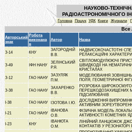
НАУКОВО-ТЕХНІЧН
РАДІОАСТРОНОМІЧНОГО ІН
Головна
Пошук
УДК
Книги
Журнали
Все
Робота
Авторський
виконана
Автор
Назва
знак
в
ЗАГОРОДНІЙ
НАДВИСОКОЧАСТОТНІ СПЕК
З-14
КНУ
РЕЛАКСАЦІЙНІ ХАРАКТЕР
В.В.
СВІТЛОМОДУЛЮЮЧІ ПРИСТ
ЗЕЛІНСЬКИЙ
З-49
ІФН НАНУ
ШВИДКОДІЇ НА НЕМАТИЧНИ
Р.Я.
КРИСТАЛАХ
ЗАЗУЛЯК
МОДЕЛЮВАННЯ ЗОВНІШНЬО
З-12
ГАО НАНУ
ПОЛЯ, ГЕОМЕТРИЧНОЇ ФІ
П.М.
РОЗРОБКА ШИРОКОСМУГО
ЗАХАРЕНКО
З-38
ГАО НАНУ
ПЕРЕШКОДОЗАХИЩЕНИХ 
В.В.
ПІДСИЛЮВАЧІВ
ДОСЛІДЖЕННЯ ВИПРОМІНЮ
І-38
ГАО НАНУ
ІЗОТОВА І.Ю.
АКТИВНИМ ЗОРЕУТВОРЕ
ІВАНОВА
ФІЗИЧНА МОДЕЛЬ ЛОКАЛЬ
І-21
ГАО НАНУ
АКТИВНОСТІ КОМЕТНИХ Я
О.В.
ІВАНЮТА
ЛІНІЙНИЙ ЛАНЦЮЖОК ДЖ
І-23
КНУ
КОНТАКТІВ У РЕЗОНАТОРІ
О.М.