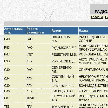
РАДІО
Головна
П
Авторський
Робота
Автор
Назва
знак
виконана в
ПЛЮСНИНА
РАСПРЕДЕЛЕНИЕ
П40
ГАО
СОЛНЦЕ
Л.А.
УСЛОВИЯ СЕЧЕНИ
Р83
ГАО
РУДНИКОВА Е.Г.
ПРОТУБЕРАНЦАХ
Р47
СДУ
РОЗРОБКА МЕТОД
РЕШЕТНЯК М.В.
АКУСТИЧЕСКИЕ 
Р93
ХГУ
РЫЖИКОВ В.Д.
УСИЛИТЕЛЕЙ УЛЬ
СЕМЕРЕНКО
С30
ГАО
ОРИЕНТИРОВКА 
Р.Л.
СВЕТЛИЧНЫЙ
НЕКОТОРЫЕ ГРАН
С24
ЛГУ
ГОРЯЧЕЙ ПЛАЗМ
В.А.
С30
ЛГУ
ВЗАИМОДЕЙСТВИЕ
СЕМЕНОВ В.С.
C38
ХГУ
О РАССЕЯНИИ ЭЛ
СИНИЦЫН В.Г.
СТРУМИНСКИЙ
ИССЛЕДОВАНИЕ 
С87
ФИАН
ЛУЧАХ
А.В.
НЕКОТОРЫЕ ОСОБ
Т51
ГГУ
ТОКАРЕВ Ю.В.