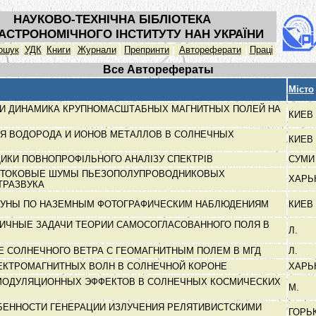
НАУКОВО-ТЕХНІЧНА БІБЛІОТЕКА
АСТРОНОМІЧНОГО ІНСТИТУТУ НАН УКРАЇНИ
ошук
УДК
Книги
Журнали
Препринти
Автореферати
Праці
Все Авторефераты
Місто
 И ДИНАМИКА КРУПНОМАСШТАБНЫХ МАГНИТНЫХ ПОЛЕЙ НА
КИЕВ
Я ВОДОРОДА И ИОНОВ МЕТАЛЛОВ В СОЛНЕЧНЫХ
КИЕВ
ИКИ ПОВНОПРОФІЛЬНОГО АНАЛІЗУ СПЕКТРІВ
СУМ
И ТОКОВЫЕ ШУМЫ ПЬЕЗОПОЛУПРОВОДНИКОВЫХ
ХАРЬ
ТРАЗВУКА
ЛУНЫ ПО НАЗЕМНЫМ ФОТОГРАФИЧЕСКИМ НАБЛЮДЕНИЯМ
КИЕВ
ИЧНЫЕ ЗАДАЧИ ТЕОРИИ САМОСОГЛАСОВАННОГО ПОЛЯ В
Л.
Е
 СОЛНЕЧНОГО ВЕТРА С ГЕОМАГНИТНЫМ ПОЛЕМ В МГД
Л.
ЕКТРОМАГНИТНЫХ ВОЛН В СОЛНЕЧНОЙ КОРОНЕ
ХАРЬ
МОДУЛЯЦИОННЫХ ЭФФЕКТОВ В СОЛНЕЧНЫХ КОСМИЧЕСКИХ
М.
ЕННОСТИ ГЕНЕРАЦИИ ИЗЛУЧЕНИЯ РЕЛЯТИВИСТСКИМИ
ГОРЬ