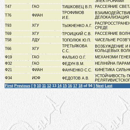
ЭЛЕКТРОНАМИ
Т47
ГАО
РАССЕЯНИЕ СВЕТ
ТИШКОВЕЦ В.П.
ТРОФИМОВ
ВЗАИМОДЕЙСТВИ
Т76
ФИАН
ДЕЛОКАЛИЗАЦИЯ
И.Е.
РАСПРОССТРАНЕ
Т93
ХГУ
ТЫЖНЕНКО А.Г.
СРЕДЕ
Т69
ХГУ
РАССЕЯНИЕ ВОЛН
ТРОИЦКИЙ С.В.
Т58
ЛДУ
ЧИСЕЛЬНЕ РОЗВ"
ТОПОЛЮК Ю.П.
ТРЕТЬЯКОВА
ВОЗБУЖДЕНИЕ И
Т66
ХГУ
КОЛЬЦЕВЫХ ВОЛ
С.С.
Ф19
ГАО
МЕХАНІЗМИ ГЕНЕ
ФАЛЬКО О.Г.
Ф32
ГАО
НЕЛІНІЙНА ПАРА
ФЕДУН В.М.
Ф21
ФИАН
КИНЕТИКА СИЛЬ
ФАНЧЕНКО С.С.
УСТОЙЧИВОСТЬ П
Ф34
ИОФ
ФЕДОТОВ А.В.
РЕЛЯТИВИСТСКО
First
Previous
[
9
10
11
12
13
14
15
16
17
18
of 94 ]
Next
Last