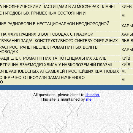
А НЕСФЕРИЧЕСКИМИ ЧАСТИЦАМИ В АТМОСФЕРАХ ПЛАНЕТ
КИЕВ
Е Н-ПОДОБНЫХ ПРИМЕСНЫХ СОСТОЯНИЙ И
М.
НИЕ РАДИОВОЛН В НЕСТАЦИОНАРНОЙ НЕОДНОРОДНОЙ
ХАРЬ
 НА ФЛУКТУАЦИЯХ В ВОЛНОВОДАХ С ПЛАЗМОЙ
ХАРЬ
ЯЗУВАННЯ ЗАДАЧ КОНСТРУКТИВНОГО СИНТЕЗУ СФЕРИЧНИХ
ЛЬВІ
 РАСПРОСТРАНЕНИЕЭЛЕКТРОМАГНИТНЫХ ВОЛН В
ХАРЬ
НОВОДАХ
РАЦІЇ ЕЛЕКТРОМАГНІТНИХ ТА ПОТЕНЦІАЛЬНИХ ХВИЛЬ
КИЇВ
МЕТРИЧНА ВЗАЄМОДІЯ ХВИЛЬ У НАВКОЛОЗЕМНІЙ ПЛАЗМІ
КИЇВ
НО-НЕРАВНОВЕСНЫХ АНСАМБЛЕЙ ПРОСТЕЙШИХ КВАНТОВЫХ
М.
ОПЕРЕЧНОГО ПРОФИЛЯ ЗАМАГНИЧЕННОГО
М.
ГО
All questions, please direct to
librarian.
This site is maintained by
me.