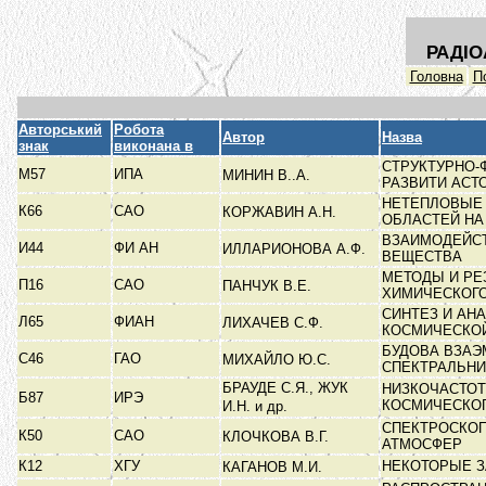
РАДІО
Головна
П
Авторський
Робота
Автор
Назва
знак
виконана в
СТРУКТУРНО-
М57
ИПА
МИНИН В..А.
РАЗВИТИ АС
НЕТЕПЛОВЫЕ 
К66
САО
КОРЖАВИН А.Н.
ОБЛАСТЕЙ Н
ВЗАИМОДЕЙСТ
И44
ФИ АН
ИЛЛАРИОНОВА А.Ф.
ВЕЩЕСТВА
МЕТОДЫ И РЕ
П16
САО
ПАНЧУК В.Е.
ХИМИЧЕСКОГ
СИНТЕЗ И АН
Л65
ФИАН
ЛИХАЧЕВ С.Ф.
КОСМИЧЕСКО
БУДОВА ВЗА
С46
ГАО
МИХАЙЛО Ю.С.
СПЕКТРАЛЬН
БРАУДЕ С.Я., ЖУК
НИЗКОЧАСТОТ
Б87
ИРЭ
КОСМИЧЕСКО
И.Н. и др.
СПЕКТРОСКО
К50
САО
КЛОЧКОВА В.Г.
АТМОСФЕР
К12
ХГУ
НЕКОТОРЫЕ З
КАГАНОВ М.И.