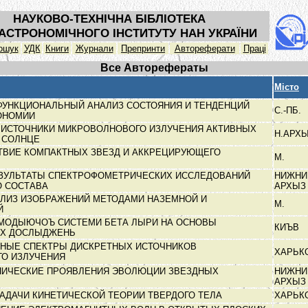
НАУКОВО-ТЕХНІЧНА БІБЛІОТЕКА
АСТРОНОМІЧНОГО ІНСТИТУТУ НАН УКРАЇНИ
ошук
УДК
Книги
Журнали
Препринти
Автореферати
Праці
Все Авторефераты
Місто
ФУНКЦИОНАЛЬНЫЙ АНАЛИЗ СОСТОЯНИЯ И ТЕНДЕНЦИЙ
С.-ПБ.
ТОНОМИИ
ИСТОЧНИКИ МИКРОВОЛНОВОГО ИЗЛУЧЕНИЯ АКТИВНЫХ
Н.АРХ
А СОЛНЦЕ
ВИЕ КОМПАКТНЫХ ЗВЕЗД И АККРЕЦИРУЮЩЕГО
М.
ЗУЛЬТАТЫ СПЕКТРОФОМЕТРИЧЕСКИХ ИССЛЕДОВАНИЙ
НИЖНИ
О СОСТАВА
АРХЫ
АЛИЗ ИЗОБРАЖЕНИЙ МЕТОДАМИ НАЗЕМНОЙ И
М.
Й
ЭМОДЫЮЧОЪ СИСТЕМИ БЕТА ЛЫРИ НА ОСНОВЫ
КИЪВ
ИХ ДОСЛЫДЖЕНЬ
НЫЕ СПЕКТРЫ ДИСКРЕТНЫХ ИСТОЧНИКОВ
ХАРЬК
ГО ИЗЛУЧЕНИЯ
ПИЧЕСКИЕ ПРОЯВЛЕНИЯ ЭВОЛЮЦИИ ЗВЕЗДНЫХ
НИЖНИ
АРХЫ
АДАЧИ КИНЕТИЧЕСКОЙ ТЕОРИИ ТВЕРДОГО ТЕЛА
ХАРЬК