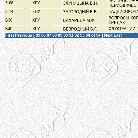
РАСПРОСТРАН
З-68
ХГУ
ЗЛУНИЦЫНА В.Н.
ПЕРИОДИЧЕС
З-14
КНУ
НАДВИСОКОЧА
ЗАГОРОДНІЙ В.В.
ВОПРОСЫ КОР
Б30
ХГУ
БАХАРЕВА М.Ф.
СРЕДАХ
Б40
ХГУ
ФЛУКТУАЦИИ 
БЕЗРОДНЫЙ В.Г.
First
Previous
[
85
86
87
88
89
90
91
92
93
94
of 94 ]
Next
Last