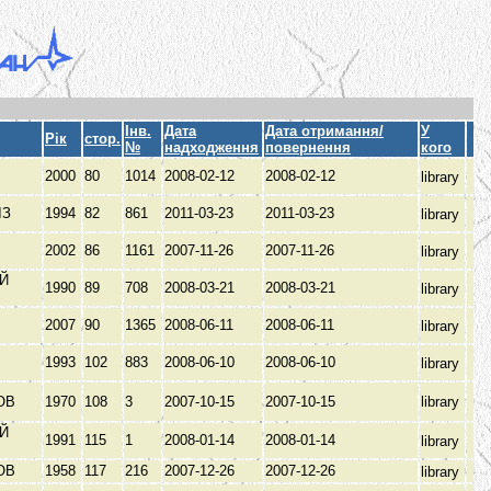
Інв.
Дата
Дата отримання/
У
Рік
стор.
№
надходження
повернення
кого
2000
80
1014
2008-02-12
2008-02-12
library
ЫЗ
1994
82
861
2011-03-23
2011-03-23
library
2002
86
1161
2007-11-26
2007-11-26
library
Й
1990
89
708
2008-03-21
2008-03-21
library
З
2007
90
1365
2008-06-11
2008-06-11
library
1993
102
883
2008-06-10
2008-06-10
library
ОВ
1970
108
3
2007-10-15
2007-10-15
library
Й
1991
115
1
2008-01-14
2008-01-14
library
З
ОВ
1958
117
216
2007-12-26
2007-12-26
library