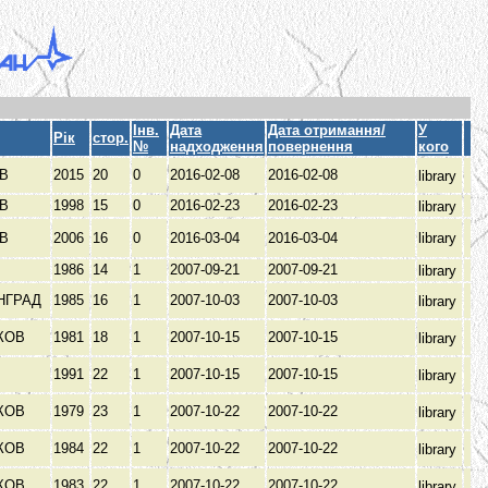
Інв.
Дата
Дата отримання/
У
Рік
стор.
№
надходження
повернення
кого
ІВ
2015
20
0
2016-02-08
2016-02-08
library
ІВ
1998
15
0
2016-02-23
2016-02-23
library
ІВ
2006
16
0
2016-03-04
2016-03-04
library
1986
14
1
2007-09-21
2007-09-21
library
НГРАД
1985
16
1
2007-10-03
2007-10-03
library
КОВ
1981
18
1
2007-10-15
2007-10-15
library
1991
22
1
2007-10-15
2007-10-15
library
КОВ
1979
23
1
2007-10-22
2007-10-22
library
КОВ
1984
22
1
2007-10-22
2007-10-22
library
КОВ
1983
22
1
2007-10-22
2007-10-22
library