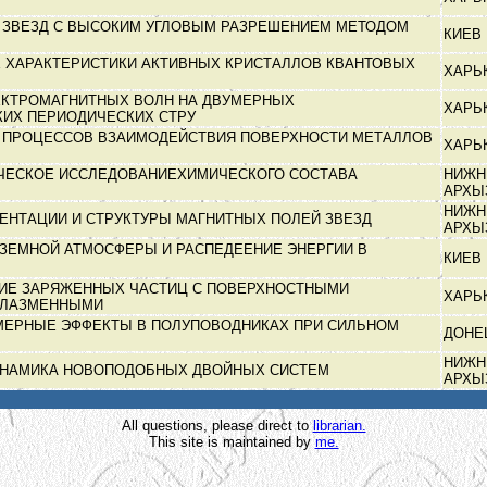
 ЗВЕЗД С ВЫСОКИМ УГЛОВЫМ РАЗРЕШЕНИЕМ МЕТОДОМ
КИЕВ
 ХАРАКТЕРИСТИКИ АКТИВНЫХ КРИСТАЛЛОВ КВАНТОВЫХ
ХАРЬ
ЕКТРОМАГНИТНЫХ ВОЛН НА ДВУМЕРНЫХ
ХАРЬ
КИХ ПЕРИОДИЧЕСКИХ СТРУ
 ПРОЦЕССОВ ВЗАИМОДЕЙСТВИЯ ПОВЕРХНОСТИ МЕТАЛЛОВ
ХАРЬ
ЧЕСКОЕ ИССЛЕДОВАНИЕХИМИЧЕСКОГО СОСТАВА
НИЖН
АРХЫ
НИЖН
ЕНТАЦИИ И СТРУКТУРЫ МАГНИТНЫХ ПОЛЕЙ ЗВЕЗД
АРХЫ
ЗЕМНОЙ АТМОСФЕРЫ И РАСПЕДЕЕНИЕ ЭНЕРГИИ В
КИЕВ
ИЕ ЗАРЯЖЕННЫХ ЧАСТИЦ С ПОВЕРХНОСТНЫМИ
ХАРЬ
ПЛАЗМЕННЫМИ
МЕРНЫЕ ЭФФЕКТЫ В ПОЛУПОВОДНИКАХ ПРИ СИЛЬНОМ
ДОНЕ
НИЖН
ДИНАМИКА НОВОПОДОБНЫХ ДВОЙНЫХ СИСТЕМ
АРХЫ
All questions, please direct to
librarian.
This site is maintained by
me.