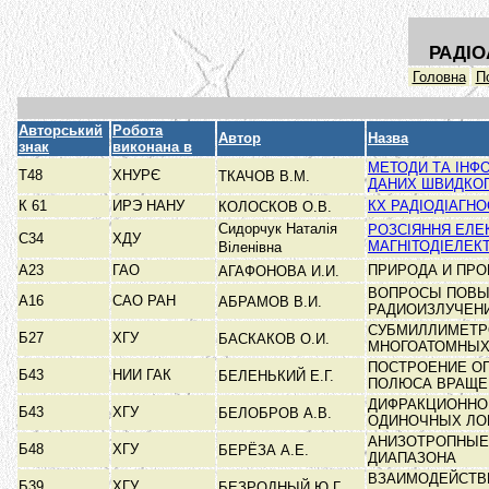
РАДІО
Головна
П
Авторський
Робота
Автор
Назва
знак
виконана в
МЕТОДИ ТА ІНФ
Т48
ХНУРЄ
ТКАЧОВ В.М.
ДАНИХ ШВИДКО
К 61
ИРЭ НАНУ
КХ РАДІОДІАГН
КОЛОСКОВ О.В.
Сидорчук Наталія
РОЗСІЯННЯ ЕЛЕ
С34
ХДУ
МАГНІТОДІЕЛЕК
Віленівна
А23
ГАО
ПРИРОДА И ПР
АГАФОНОВА И.И.
ВОПРОСЫ ПОВЫ
А16
САО РАН
АБРАМОВ В.И.
РАДИОИЗЛУЧЕН
СУБМИЛЛИМЕТР
Б27
ХГУ
БАСКАКОВ О.И.
МНОГОАТОМНЫХ
ПОСТРОЕНИЕ ОП
Б43
НИИ ГАК
БЕЛЕНЬКИЙ Е.Г.
ПОЛЮСА ВРАЩЕ
ДИФРАКЦИОННО
Б43
ХГУ
БЕЛОБРОВ А.В.
ОДИНОЧНЫХ Л
АНИЗОТРОПНЫЕ
Б48
ХГУ
БЕРЁЗА А.Е.
ДИАПАЗОНА
ВЗАИМОДЕЙСТВ
Б39
ХГУ
БЕЗРОДНЫЙ Ю.Г.