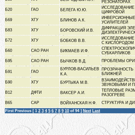
РЕЗОНАТОРАХ
ИССЛЕДОВАНИЕ
Б20
ГАО
БЕЛЕГА Ю.Ю.
ЦИФРОВОЙ
ИНВЕРСИОННЫЕ
Б69
ХГУ
БЛИНОВ А.К.
УСИЛИТЕЛЕЙ
ДИФРАКЦИЯ ЭЛ
Б83
ХГУ
БОРОВСКИЙ И.В.
ДИЭЛЕКТРИЧЕС
ИССЛЕДОВАНИЕ
Б72
ХГУ
БОБКОВ В.В.
С КИСЛОРОДОМ
СПЕКТРОСКОПИ
Б60
САО РАН
БИКМАЕВ И.Ф.
СУБКАРЛИКОВ
Б95
САО РАН
ПРОБЛЕМЫ ОРИ
БЫЧКОВ В.Д.
БУРЛОВ-ВАСИЛЬЕВ
ПРОЗРАЧНОСТЬ 
Б91
ГАО
БЛИЖНЕЙ
К.А.
ВЗАИМОДЕЙСТВ
Б90
ХГУ
БУРТЫКА М.В.
ЗВУКОВЫМИ И 
ТЕПЛОВЫЕ РАЗ
В12
ДФТИ
ВАКСЕР А.И.
РАЗОГРЕВЕ
В65
САР
СТРУКТУРА И 
ВОЙХАНСКАЯ Н.Ф.
First
Previous
[
1
2
3
4
5
6
7
8
9
10
of 94 ]
Next
Last