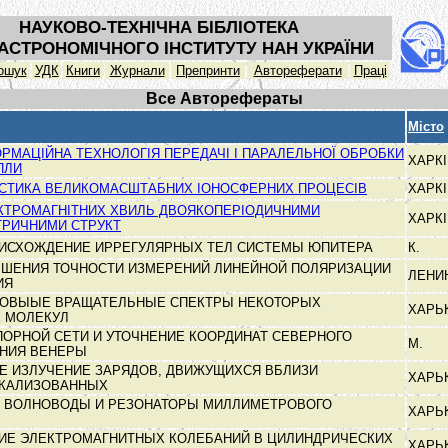
НАУКОВО-ТЕХНІЧНА БІБЛІОТЕКА
АСТРОНОМІЧНОГО ІНСТИТУТУ НАН УКРАЇНИ
ошук
УДК
Книги
Журнали
Препринти
Автореферати
Праці
Все Авторефераты
Місто
ОРМАЦІЙНА ТЕХНОЛОГІЯ ПЕРЕДАЧІ І ПАРАЛЕЛЬНОЇ ОБРОБКИ
ХАРК
ПЛИ
ОСТИКА ВЕЛИКОМАСШТАБНИХ ІОНОСФЕРНИХ ПРОЦЕСІВ
ХАРК
КТРОМАГНІТНИХ ХВИЛЬ ДВОЯКОПЕРІОДИЧНИМИ
ХАРК
ТРИЧНИМИ СТРУКТ
ОИСХОЖДЕНИЕ ИРРЕГУЛЯРНЫХ ТЕЛ СИСТЕМЫ ЮПИТЕРА
К.
ШЕНИЯ ТОЧНОСТИ ИЗМЕРЕНИЙ ЛИНЕЙНОЙ ПОЛЯРИЗАЦИИ
ЛЕНИ
ИЯ
ОВЫЫЕ ВРАЩАТЕЛЬНЫЕ СПЕКТРЫ НЕКОТОРЫХ
ХАРЬ
 МОЛЕКУЛ
ОРНОЙ СЕТИ И УТОЧНЕНИЕ КООРДИНАТ СЕВЕРНОГО
М.
НИЯ ВЕНЕРЫ
Е ИЗЛУЧЕНИЕ ЗАРЯДОВ, ДВИЖУЩИХСЯ ВБЛИЗИ
ХАРЬ
ОКАЛИЗОВАННЫХ
 ВОЛНОВОДЫ И РЕЗОНАТОРЫ МИЛЛИМЕТРОВОГО
ХАРЬ
ИЕ ЭЛЕКТРОМАГНИТНЫХ КОЛЕБАНИЙ В ЦИЛИНДРИЧЕСКИХ
ХАРЬ