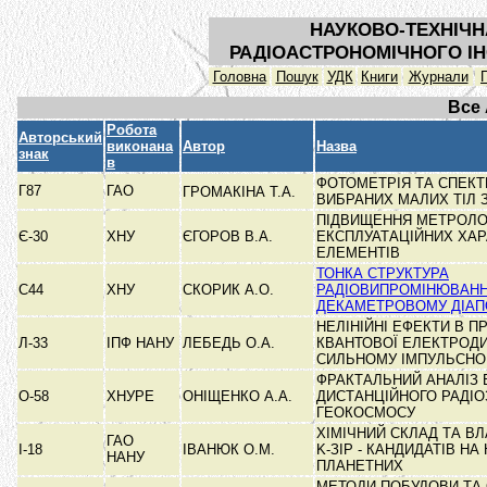
НАУКОВО-ТЕХНІЧН
РАДІОАСТРОНОМІЧНОГО ІН
Головна
Пошук
УДК
Книги
Журнали
Все
Робота
Авторський
виконана
Автор
Назва
знак
в
ФОТОМЕТРІЯ ТА СПЕК
Г87
ГАО
ГРОМАКІНА Т.А.
ВИБРАНИХ МАЛИХ ТІЛ 
ПІДВИЩЕННЯ МЕТРОЛО
Є-30
ХНУ
ЄГОРОВ В.А.
ЕКСПЛУАТАЦІЙНИХ ХА
ЕЛЕМЕНТІВ
ТОНКА СТРУКТУРА
С44
ХНУ
СКОРИК А.О.
РАДІОВИПРОМІНЮВАНН
ДЕКАМЕТРОВОМУ ДІАП
НЕЛІНІЙНІ ЕФЕКТИ В 
Л-33
ІПФ НАНУ
ЛЕБЕДЬ О.А.
КВАНТОВОЇ ЕЛЕКТРОДИ
СИЛЬНОМУ ІМПУЛЬСН
ФРАКТАЛЬНИЙ АНАЛІЗ 
О-58
ХНУРЕ
ОНІЩЕНКО А.А.
ДИСТАНЦІЙНОГО РАДІ
ГЕОКОСМОСУ
ХІМІЧНИЙ СКЛАД ТА ВЛА
ГАО
І-18
ІВАНЮК О.М.
K-ЗІР - КАНДИДАТІВ НА
НАНУ
ПЛАНЕТНИХ
МЕТОДИ ПОБУДОВИ ТА 