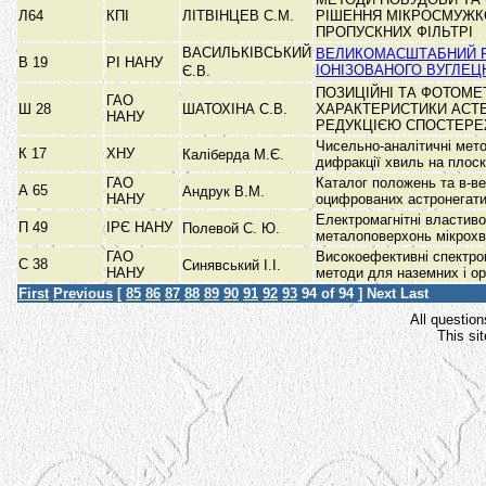
Л64
КПІ
ЛІТВІНЦЕВ С.М.
РІШЕННЯ МІКРОСМУЖК
ПРОПУСКНИХ ФІЛЬТРІ
ВАСИЛЬКІВСЬКИЙ
ВЕЛИКОМАСШТАБНИЙ 
В 19
РІ НАНУ
ІОНІЗОВАНОГО ВУГЛЕЦ
Є.В.
ПОЗИЦІЙНІ ТА ФОТОМЕ
ГАО
Ш 28
ШАТОХІНА С.В.
ХАРАКТЕРИСТИКИ АСТЕ
НАНУ
РЕДУКЦІЄЮ СПОСТЕР
Чисельно-аналітичні мето
К 17
ХНУ
Каліберда М.Є.
дифракції хвиль на плос
ГАО
Каталог положень та в-ве
А 65
Андрук В.М.
НАНУ
оцифрованих астронегат
Електромагнітні властиво
П 49
ІРЄ НАНУ
Полевой С. Ю.
металоповерхонь мікрох
ГАО
Високоефективні спектро
С 38
Синявський І.І.
НАНУ
методи для наземних і о
First
Previous
[
85
86
87
88
89
90
91
92
93
94
of 94 ]
Next
Last
All question
This si