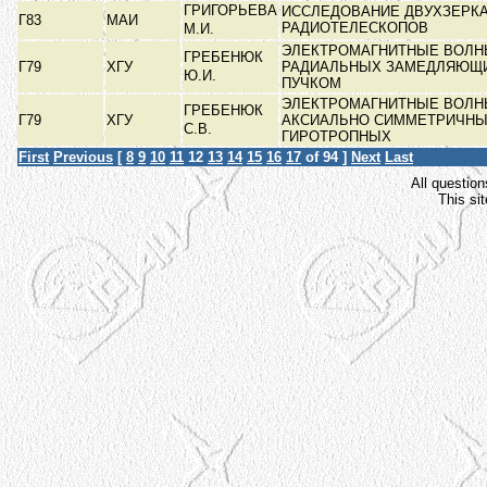
ГРИГОРЬЕВА
ИССЛЕДОВАНИЕ ДВУХЗЕРК
Г83
МАИ
РАДИОТЕЛЕСКОПОВ
М.И.
ЭЛЕКТРОМАГНИТНЫЕ ВОЛН
ГРЕБЕНЮК
Г79
ХГУ
РАДИАЛЬНЫХ ЗАМЕДЛЯЮЩИ
Ю.И.
ПУЧКОМ
ЭЛЕКТРОМАГНИТНЫЕ ВОЛН
ГРЕБЕНЮК
Г79
ХГУ
АКСИАЛЬНО СИММЕТРИЧН
С.В.
ГИРОТРОПНЫХ
First
Previous
[
8
9
10
11
12
13
14
15
16
17
of 94 ]
Next
Last
All question
This si