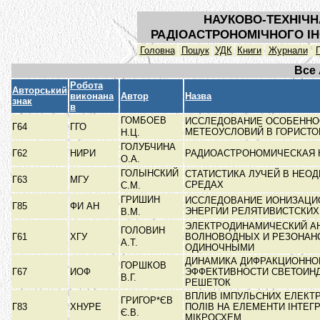
НАУКОВО-ТЕХНІЧН
РАДІОАСТРОНОМІЧНОГО ІН
Головна
Пошук
УДК
Книги
Журнали
Все
Робота
Авторський
виконана
Автор
Назва
знак
в
ГОМБОЕВ
ИССЛЕДОВАНИЕ ОСОБЕННО
Г64
ГГО
МЕТЕОУСЛОВИЙ В ГОРИСТ
Н.Ц.
ГОЛУБЧИНА
Г62
НИРИ
РАДИОАСТРОНОМИЧЕСКАЯ
О.А.
ГОЛЫНСКИЙ
СТАТИСТИКА ЛУЧЕЙ В НЕО
Г63
МГУ
СРЕДАХ
С.М.
ГРИШИН
ИССЛЕДОВАНИЕ ИОНИЗАЦИ
Г85
ФИ АН
ЭНЕРГИИ РЕЛЯТИВИСТСКИ
В.М.
ЭЛЕКТРОДИНАМИЧЕСКИЙ А
ГОЛОВИН
Г61
ХГУ
ВОЛНОВОДНЫХ И РЕЗОНАН
А.Т.
ОДИНОЧНЫМИ
ДИНАМИКА ДИФРАКЦИОННО
ГОРШКОВ
Г67
ИОФ
ЭФФЕКТИВНОСТИ СВЕТОИН
В.Г.
РЕШЕТОК
ВПЛИВ ІМПУЛЬСНИХ ЕЛЕКТ
ГРИГОР*ЄВ
Г83
ХНУРЕ
ПОЛІВ НА ЕЛЕМЕНТИ ІНТЕГ
Є.В.
МІКРОСХЕМ