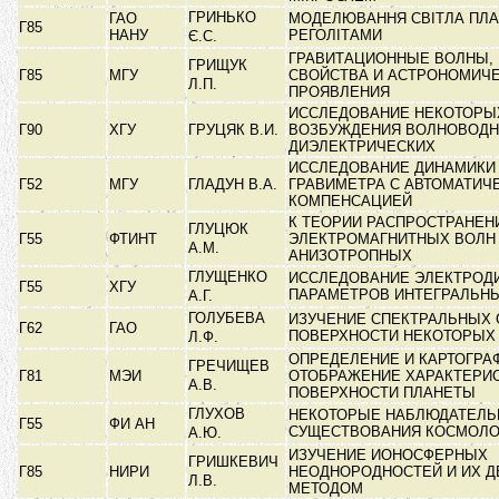
ГРИНЬКО
ГАО
МОДЕЛЮВАННЯ СВІТЛА ПЛ
Г85
НАНУ
РЕГОЛІТАМИ
Є.С.
ГРАВИТАЦИОННЫЕ ВОЛНЫ, 
ГРИЩУК
Г85
МГУ
СВОЙСТВА И АСТРОНОМИЧ
Л.П.
ПРОЯВЛЕНИЯ
ИССЛЕДОВАНИЕ НЕКОТОРЫ
Г90
ХГУ
ГРУЦЯК В.И.
ВОЗБУЖДЕНИЯ ВОЛНОВОДН
ДИЭЛЕКТРИЧЕСКИХ
ИССЛЕДОВАНИЕ ДИНАМИКИ
Г52
МГУ
ГЛАДУН В.А.
ГРАВИМЕТРА С АВТОМАТИЧ
КОМПЕНСАЦИЕЙ
К ТЕОРИИ РАСПРОСТРАНЕН
ГЛУЦЮК
Г55
ФТИНТ
ЭЛЕКТРОМАГНИТНЫХ ВОЛН
А.М.
АНИЗОТРОПНЫХ
ГЛУЩЕНКО
ИССЛЕДОВАНИЕ ЭЛЕКТРОД
Г55
ХГУ
ПАРАМЕТРОВ ИНТЕГРАЛЬН
А.Г.
ГОЛУБЕВА
ИЗУЧЕНИЕ СПЕКТРАЛЬНЫХ 
Г62
ГАО
ПОВЕРХНОСТИ НЕКОТОРЫХ
Л.Ф.
ОПРЕДЕЛЕНИЕ И КАРТОГРА
ГРЕЧИЩЕВ
Г81
МЭИ
ОТОБРАЖЕНИЕ ХАРАКТЕРИ
А.В.
ПОВЕРХНОСТИ ПЛАНЕТЫ
ГЛУХОВ
НЕКОТОРЫЕ НАБЛЮДАТЕЛЬ
Г55
ФИ АН
СУЩЕСТВОВАНИЯ КОСМОЛ
А.Ю.
ИЗУЧЕНИЕ ИОНОСФЕРНЫХ
ГРИШКЕВИЧ
Г85
НИРИ
НЕОДНОРОДНОСТЕЙ И ИХ 
Л.В.
МЕТОДОМ