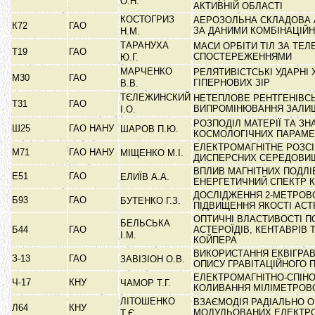
О.Н.
АКТИВНІЙ ОБЛАСТІ
КОСТОГРИЗ
АЕРОЗОЛЬНА СКЛАДОВА 
К72
ГАО
ЗА ДАНИМИ КОМБІНАЦІЙ
Н.М.
ТАРАНУХА
МАСИ ОРБІТИ ТІЛ ЗА ТЕЛ
Т19
ГАО
СПОСТЕРЕЖЕННЯМИ
Ю.Г.
МАРЧЕНКО
РЕЛЯТИВІСТСЬКІ УДАРНІ
М30
ГАО
ГІПЕРНОВИХ ЗІР
В.В.
ТЄЛЕЖИНСКИЙ
НЕТЕПЛОВЕ РЕНТГЕНІВСЬ
Т31
ГАО
ВИПРОМІНЮВАННЯ ЗАЛИШ
І.О.
РОЗПОДІЛ МАТЕРІЇ ТА З
Ш25
ГАО НАНУ
ШАРОВ П.Ю.
КОСМОЛОГІЧНИХ ПАРАМЕ
ЕЛЕКТРОМАГНІТНЕ РОЗС
М71
ГАО НАНУ
МІЩЕНКО М.І.
ДИСПЕРСНИХ СЕРЕДОВ
ВПЛИВ МАГНІТНИХ ПОДЛІ
Е51
ГАО
ЕЛИЇВ А.А.
ЕНЕРГЕТИЧНИЙ СПЕКТР 
ДОСЛІДЖЕННЯ 2-МЕТРОВ
Б93
ГАО
БУТЕНКО Г.З.
ПІДВИЩЕННЯ ЯКОСТІ АС
ОПТИЧНІ ВЛАСТИВОСТІ 
БЕЛЬСЬКА
Б44
ГАО
АСТЕРОЇДІВ, КЕНТАВРІВ 
І.М.
КОЙПЕРА
ВИКОРИСТАННЯ ЕКВІГРАВ
З-13
ГАО
ЗАВІЗІОН О.В.
ОПИСУ ГРАВІТАЦІЙНОГО 
ЕЛЕКТРОМАГНІТНО-СПІНОВ
Ч-17
КНУ
ЧАМОР Т.Г.
КОЛИВАННЯ МІЛІМЕТРОВ
ЛІТОШЕНКО
ВЗАЄМОДІЯ РАДІАЛЬНО 
Л64
КНУ
МОДУЛЬОВАНИХ ЕЛЕКТРО
Т.Є.