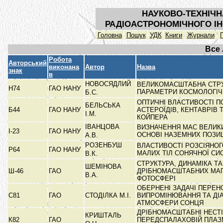
НАУКОВО-ТЕХНІЧН
РАДІОАСТРОНОМІЧНОГО ІН
Головна
Пошук
УДК
Книги
Журнали
Все
Робота
Авторський
виконана
Автор
Назва
знак
в
НОВОСЯДЛИЙ
ВЕЛИКОМАСШТАБНА СТРУ
Н74
ГАО НАНУ
ПАРАМЕТРИ КОСМОЛОГІЧ
Б.С.
ОПТИЧНІ ВЛАСТИВОСТІ 
БЕЛЬСЬКА
Б44
ГАО НАНУ
АСТЕРОЇДІВ, КЕНТАВРІВ 
І.М.
КОЙПЕРА
ІВАНЦОВА
ВИЗНАЧЕННЯ МАС ВЕЛИКИ
І-23
ГАО НАНУ
ОСНОВІ НАЗЕМНИХ ПОЗИ
А.В.
РОЗЕНБУШ
ВЛАСТИВОСТІ РОЗСІЯНО
Р64
ГАО НАНУ
МАЛИХ ТІЛ СОНЯЧНОЇ С
В.К.
СТРУКТУРА, ДИНАМІКА Т
ШЕМІНОВА
Ш-46
ГАО
ДРІБНОМАСШТАБНИХ МАГ
В.А.
ФОТОСФЕРІ
ОБЕРНЕНІ ЗАДАЧІ ПЕРЕН
С81
ГАО
СТОДІЛКА М.І.
ВИПРОМІНЮВАННЯ ТА ДІ
АТМОСФЕРИ СОНЦЯ
ДРІБНОМАСШТАБНІ НЕСТІ
КРИШТАЛЬ
К82
ГАО
ПЕРЕДСПАЛАХОВІЙ ПЛАЗМ