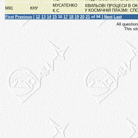
МУСАТЕНКО
ХВИЛЬОВІ ПРОЦЕСИ В ОК
М91
КНУ
У КОСМІЧНІЙ ПЛАЗМІ: 
К.С.
First
Previous
[
12
13
14
15
16
17
18
19
20
21
of 94 ]
Next
Last
All question
This si