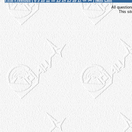
First
Previous
[
8
9
10
11
12
13
14
15
16
17
of 94 ]
Next
Last
All question
This si