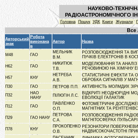
НАУКОВО-ТЕХНІЧН
РАДІОАСТРОНОМІЧНОГО ІН
Головна
Пошук
УДК
Книги
Журнали
Все
Робота
Авторський
виконана
Автор
Назва
знак
в
МЕЛЬНИК
РОЗПОВСЮДЖЕННЯ ТА ВИ
М48
ГАО
ПУЧКІВ ЕЛЕКТРОНІВ В КОС
В.М.
НИКИТЮК
МОДЕЛЮВАННЯ ТА АНАЛІЗ
Н62
ГАО
РЕЧОВИНОЮ НА ХІМІЧНУ
Т.В.
НЕТРЕБА
СТАТИСТИЧНІ ЕФЕКТИ ТА 
Н57
КНУ
ОБРОБКА СИГНАЛІВ У МАГ
А.В.
П30
ГАО
АКТИВНІСТЬ МОЛМДИХ ЗІ
ПЕТРОВ П.П.
НАО
ВІДКРИТІ НЕОДНОРІДНІ МО
П32
ПІЛЮГІН Л.С.
НАНУ
ЕВОЛЮЦІЇ ГАЛАКТИК
ПАВЛЕНКО
ФОТОМЕТРИЧНІ ДОСЛІДЖЕ
П12
ГАО
МАГНІТНИХ ТА РЕНТГЕНІВ
О.П.
ПЕТРОВА
РОЗПОВСЮДЖЕННЯ РАДІО
П29
ГАО НАНУ
МАГНІТОСФЕРАХ ПУЛЬСАР
С.А.
ПРОКОПЕНКО
РЕЗОНАТОРИ ПОВЕРХНЕВИ
П78
КНУ
НАДВИСОКОЧАСТОТНІ ПРИС
О.В.
ПАСЕЧНИК
ДИНАМІКА ФОТОСФЕРНИХ Ш