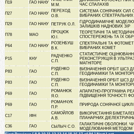
П19
ГАО НАНУ
ЧАС СПАЛАХІВ
М.М.
ПЕРЕХОД
СИСТЕМА СОНЯЧНИХ СИЛ 
П27
ГАО НАНУ
ВИБРАНИХ СПЕКТРАЛЬНИХ 
О.В.
ГІДРОДИНАМІЧНЕ МОДЕЛЮ
П29
ГАО НАНУ
ПЕТРУК О.Л.
ЗАЛИШКІВ НАДНОВИХ ЗІР
ПРОЦЮК
ТЕОРЕТИЧНІ ТА МЕТОДИЧН
П78
МАО
СПОСТЕРЕЖЕНЬ ТА ЇХ ОБ
Ю.І.
РОЗЕНБУШ
СПЕКТРАЛЬНІ ТА ФОТОМЕТ
Р64
ГАО НАНУ
ВИБРАНИХ КОМЕТ
В.К.
СТАТИСТИЧНЕ ОЦІНЮВАНН
РАДЧЕНКО
Р15
КНУ
РЕКОНСТРУКЦІЯ В УЛЬТРА
С.П.
МАГНІТОРЕ
РУДЕНКО
ВИЗНАЧЕННЯ ОРБІТ ШС3 Д
Р83
ГАО
ГЕОДИНАМІКИ ТА МОНІТОР
С.П.
РУДЕНКО
ВИЗНАЧЕННЯ ОРБІТ ШС3 Д
Р83
ГАО
ГЕОДИНАМІКИ ТА МОНІТОР
С.П.
РОМАНЮК
АПАРАТНО-ПРОГРАМНА РЕА
Р69
ГАО
ПІДВИЩЕННЯ ТОЧНОСТІ ФО
Я.О.
РОМАНЧУК
Р69
ГАО
ПРИРОДА СОНЯЧНОЇ ЦИКЛ
П.Р.
САМОЙЛОВ
ВИКОРИСТАННЯ БІМЕТАЛЕВ
С17
ІФН
ПЛАНАРНИХ ДІЕЛЕКТРИЧН
А.В.
ГАЛАКТИЧНІ ОБОЛОНКИ. Ч
С36
ГАО
СЫЛЫЧ С.О.
МОДЕЛЮВАННЯ МЕТОДОМ 