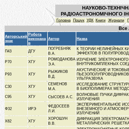
НАУКОВО-ТЕХНІЧН
РАДІОАСТРОНОМІЧНОГО ІН
Головна
Пошук
УДК
Книги
Журнали
Все
Робота
Авторський
виконана
Автор
Назва
знак
в
ПОГРЕБНЯК
К ТЕОРИИ НЕЛИНЕЙНЫХ К
П43
ДГУ
ЭФФЕКТОВ В ПОЛУПРОВО
В.А.
РОМОДАНОВА
ИЗУЧЕНИЕ ЭЛЕКТРОННОГО
Р70
ХГУ
ВНУТРИКОМПЛЕКНЫХ СОЕ
Э.А.
АКУСТИЧЕСКИЕ И ТОКОВЫ
РЫЖИКОВ
Р93
ХГУ
ПЬЕЗОПОЛУПРОВОДНИКОВ
В.Д.
УЛЬТРАЗВУКА
СЕМЕНОВ
ИССЛЕДОВАНИЕ СТРУКТУ
С30
ХГУ
В БИОПОЛИМЕРАХ МЕТОД
М.А.
ВОЛНОВЫЕ ПУЧКИ ДИФРА
С95
ХГУ
СЫСОЕВ А.С.
ИЗЛУЧЕНИЯ
ЭКСПЕРИМЕНТАЛЬНОЕ ИС
ФЕДОСЕЕВ
Ф32
ИРЭ
ВНЕЗЕМНОГО И АТМОСФЕР
Л.И.
ИЗЛУЧЕНИЙ
ХОРОШУН
ДИФРАКЦИЯ ЭЛЕКТРОМАГН
Х82
ХГУ
МЕТАЛЛИЧЕСКИХ РЕШЕТК
В.В.