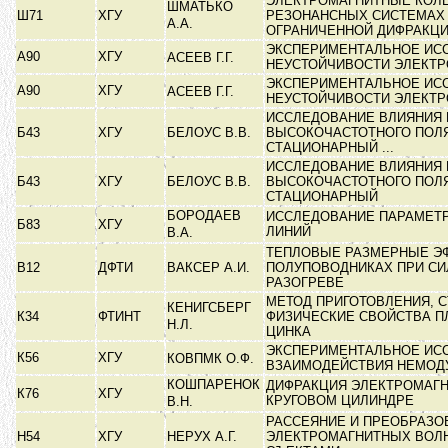
ЭЛЕКТРОМАГНИТНЫЕ КОЛ
ШМАТЬКО
Ш71
ХГУ
РЕЗОНАНСНЫХ СИСТЕМАХ
А.А.
ОГРАНИЧЕННОЙ ДИФРАКЦ
ЭКСПЕРИМЕНТАЛЬНОЕ ИС
А90
ХГУ
АСЕЕВ Г.Г.
НЕУСТОЙЧИВОСТИ ЭЛЕКТ
ЭКСПЕРИМЕНТАЛЬНОЕ ИС
А90
ХГУ
АСЕЕВ Г.Г.
НЕУСТОЙЧИВОСТИ ЭЛЕКТ
ИССЛЕДОВАНИЕ ВЛИЯНИЯ
Б43
ХГУ
БЕЛОУС В.В.
ВЫСОКОЧАСТОТНОГО ПОЛЯ
СТАЦИОНАРНЫЙ ...
ИССЛЕДОВАНИЕ ВЛИЯНИЯ
Б43
ХГУ
БЕЛОУС В.В.
ВЫСОКОЧАСТОТНОГО ПОЛЯ
СТАЦИОНАРНЫЙ
БОРОДАЕВ
ИССЛЕДОВАНИЕ ПАРАМЕТ
Б83
ХГУ
ЛИНИЙ
В.А.
ТЕПЛОВЫЕ РАЗМЕРНЫЕ Э
В12
ДФТИ
ВАКСЕР А.И.
ПОЛУПОВОДНИКАХ ПРИ С
РАЗОГРЕВЕ
МЕТОД ПРИГОТОВЛЕНИЯ, С
КЕНИГСБЕРГ
К34
ФТИНТ
ФИЗИЧЕСКИЕ СВОЙСТВА П
Н.Л.
ЦИНКА
ЭКСПЕРИМЕНТАЛЬНОЕ ИС
К56
ХГУ
КОВПМК О.Ф.
ВЗАИМОДЕЙСТВИЯ НЕМОД
КОШПАРЕНОК
ДИФРАКЦИЯ ЭЛЕКТРОМАГН
К76
ХГУ
КРУГОВОМ ЦИЛИНДРЕ
В.Н.
РАССЕЯНИЕ И ПРЕОБРАЗО
Н54
ХГУ
НЕРУХ А.Г.
ЭЛЕКТРОМАГНИТНЫХ ВОЛ