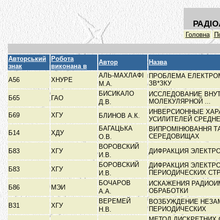
РАДІО
Головна
П
Авторський
Робота
Автор
Назва
знак
виконана в
АЛЬ-МАХЛАФІ
ПРОБЛЕМА ЕЛЕКТРОМ
А56
ХНУРЕ
ЗВ*ЗКУ
М.А.
БИСИКАЛО
ИССЛЕДОВАНИЕ ВНУ
Б65
ГАО
МОЛЕКУЛЯРНОЙ ...
Д.В.
ИНВЕРСИОННЫЕ ХАР
Б69
ХГУ
БЛИНОВ А.К.
УСИЛИТЕЛЕЙ СРЕДНЕЙ
БАГАЦЬКА
ВИПРОМІНЮВАННЯ ТА
Б14
ХДУ
СЕРЕДОВИЩАХ
О.В.
ВОРОВСКИЙ
Б83
ХГУ
ДИФРАКЦИЯ ЭЛЕКТР
И.В.
БОРОВСКИЙ
ДИФРАКЦИЯ ЭЛЕКТР
Б83
ХГУ
ПЕРИОДИЧЕСКИХ СТ
И.В.
БОЧАРОВ
ИСКАЖЕНИЯ РАДИОИ
Б86
МЭИ
ОБРАБОТКИ
А.А.
ВЕРЕМЕЙ
ВОЗБУЖДЕНИЕ НЕЗАМ
В31
ХГУ
ПЕРИОДИЧЕСКИХ
Н.В.
МЕТОД ДИСКРЕТНИХ 