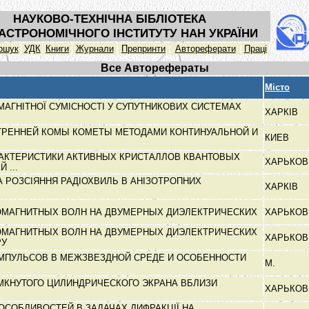
НАУКОВО-ТЕХНІЧНА БІБЛІОТЕКА
АСТРОНОМІЧНОГО ІНСТИТУТУ НАН УКРАЇНИ
ошук
УДК
Книги
Журнали
Препринти
Автореферати
Праці
Все Авторефераты
Місто
АГНІТНОЇ СУМІСНОСТІ У СУПУТНИКОВИХ СИСТЕМАХ
ХАРКІВ
ТРЕННЕЙ КОМЫ КОМЕТЫ МЕТОДАМИ КОНТИНУАЛЬНОЙ И
КИЕВ
АКТЕРИСТИКИ АКТИВНЫХ КРИСТАЛЛОВ КВАНТОВЫХ
ХАРЬКО
 ...
 РОЗСІЯННЯ РАДІОХВИЛЬ В АНІЗОТРОПНИХ
ХАРКІВ
ОМАГНИТНЫХ ВОЛН НА ДВУМЕРНЫХ ДИЭЛЕКТРИЧЕСКИХ
ХАРЬКО
ОМАГНИТНЫХ ВОЛН НА ДВУМЕРНЫХ ДИЭЛЕКТРИЧЕСКИХ
ХАРЬКО
РУ
МПУЛЬСОВ В МЕЖЗВЕЗДНОЙ СРЕДЕ И ОСОБЕННОСТИ
М.
КНУТОГО ЦИЛИНДРИЧЕСКОГО ЭКРАНА ВБЛИЗИ
ХАРЬКО
ОСОБЛИВОСТЕЙ В ЗАДАЧАХ ДИФРАКЦІЇ НА