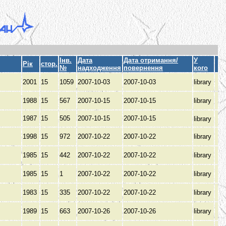
Інв.
Дата
Дата отримання/
У
Рік
стор.
№
надходження
повернення
кого
2001
15
1059
2007-10-03
2007-10-03
library
1988
15
567
2007-10-15
2007-10-15
library
В
1987
15
505
2007-10-15
2007-10-15
library
1998
15
972
2007-10-22
2007-10-22
library
В
1985
15
442
2007-10-22
2007-10-22
library
В
1985
15
1
2007-10-22
2007-10-22
library
1983
15
335
2007-10-22
2007-10-22
library
В
1989
15
663
2007-10-26
2007-10-26
library