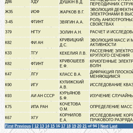
Д86
ХДУ
ДУШКІН В.Д.
ПЕРЕОДИЧНИХ СТРУ
ЭВОЛЮЦИЯ ДЕФЕКТН
Ж35
ИОФ
ЖАРКОВ В.Г.
ЭЛЕКТРОНАМИ В ВЫ
РОЛЬ АНИЗОТРОПНЫХ
З-45
ФТИНТ
ЗВЯГИН А.А.
СВОЙСТВАХ
З79
НГТУ
РАСЧЕТ И ИССЛЕДО
ЗОЛИН А.Н.
КРИВИЦКИЙ
ЭВОЛЮЦИЯ МАСС И М
К82
ФИ АН
АКТИВНОСТИ
Д.С.
РАССЕЯНИЕ ЭЛЕКТРО
К33
ТГУ
КЕКЕЛИЯ Л.В.
КРУГЛОГО СЕЧЕНИЯ
КРИВОШЕЕВ
КРИОГЕННЫЕ ЭЛЕКТ
К82
ФТИНТ
ВОЛН
Е.Ф.
ДИФРАКЦИЯ ПЛОСКОЙ
К47
ЛГУ
КЛАСС В.А.
МЕНЯЮЩИМСЯ
КУЛИЖСКИЙ
К90
ИГУ
ИССЛЕДОВАНИЕ КВА
А.В.
КУРЬЯНОВ
К93
АИ АН СССР
ИЗУЧЕНИЕ СЛУЧАЙНЫ
Б.Ф.
КОЧЕТОВА
К75
ИПА РАН
ОПРЕДЕЛЕНИЕ МАСС
О.М.
КОРНИЛОВ
ИССЛЕДОВАНИЕ КОР
К67
ХГУ
ПУЧКОВОГО РАЗРЯД
Е.А.
First
Previous
[
12
13
14
15
16
17
18
19
20
21
of 94 ]
Next
Last