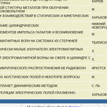
ХАРКІВ
КТУРАХ
ОЙ СТУКТУРЫ МЕТАЛЛОВ ПРИ ОБЛУЧЕНИИ
М.
СОКОВОЛЬТНОМ
 ВЗАИМОДЕЙСТВИЙ В СТАТИЧЕСКИХ И КИНЕТИЧЕСКИХ
ХАРЬКО
НИЖНИЙ
ВАНИЕ ЦИЛИНДРИЧЕСКИХ
НОВГОР
ОМЕНТОВ ИМПУЛЬСА ГАЛАКТИК И ВОЗНИКНОВЕНИЕ
М.
МАГНИТНЫХ ВОЛН НА СИСТЕМАХ ИЗ СТЕРЖНЕЙ
ТБИЛИС
РИЧЕСКИ МАЛЫЕ ИЗЛУЧАТЕЛИ ЭЛЕКТРОМАГНИТНЫХ
Л.
 ЭЛЕКТРОМАГНИТНОЙ ВОЛНЫ НА СФЕРЕ И ЦИЛИНДРЕ С
Л.
ЗИКРИТИЧЕСКОГО РАСПРОСТРАНЕНИЯ КВ РАДИОВОЛН
ИРКУТСК
Х АКУСТИЧЕСКИХ ПОЛЕЙ И НЕКОТОРІЕ ВОПРОСЫ
М.
 ПЛАНЕТ ДИНАМИЧЕСКИМ МЕТОДОМ
С.-Пб.
РЕЛЯЦИИ ЭЛЕКТРИЧЕСКИХ ПОЛЕЙ ПЛАЗМЕННО-
ХАРЬКО
А