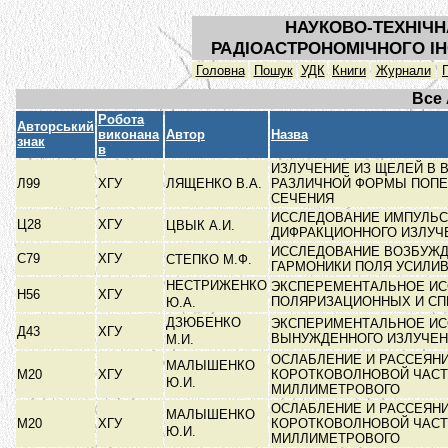
НАУКОВО-ТЕХНІЧН
РАДІОАСТРОНОМІЧНОГО ІН
Головна
Пошук
УДК
Книги
Журнали
Все
Робота
Авторський
виконана
Автор
Назва
знак
в
ИЗЛУЧЕНИЕ ИЗ ЩЕЛЕЙ В
Л99
ХГУ
ЛЯЩЕНКО В.А.
РАЗЛИЧНОЙ ФОРМЫ ПОП
СЕЧЕНИЯ
ИССЛЕДОВАНИЕ ИМПУЛЬС
Ц28
ХГУ
ЦВЫК А.И.
ДИФРАКЦИОННОГО ИЗЛУ
ИССЛЕДОВАНИЕ ВОЗБУЖД
С79
ХГУ
СТЕПКО М.Ф.
ГАРМОНИКИ ПОЛЯ УСИЛИ
НЕСТРИЖЕНКО
ЭКСПЕРЕМЕНТАЛЬНОЕ И
Н56
ХГУ
ПОЛЯРИЗАЦИОННЫХ И С
Ю.А.
ДЗЮБЕНКО
ЭКСПЕРИМЕНТАЛЬНОЕ И
Д43
ХГУ
ВЫНУЖДЕННОГО ИЗЛУЧЕ
М.И.
ОСЛАБЛЕНИЕ И РАССЕЯН
МАЛЫШЕНКО
М20
ХГУ
КОРОТКОВОЛНОВОЙ ЧАС
Ю.И.
МИЛЛИМЕТРОВОГО
ОСЛАБЛЕНИЕ И РАССЕЯН
МАЛЫШЕНКО
М20
ХГУ
КОРОТКОВОЛНОВОЙ ЧАС
Ю.И.
МИЛЛИМЕТРОВОГО