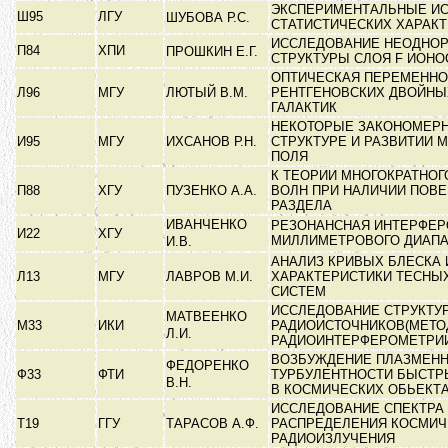
ЭКСПЕРИМЕНТАЛЬНЫЕ И
Ш95
ЛГУ
ШУБОВА Р.С.
СТАТИСТИЧЕСКИХ ХАРАК
ИССЛЕДОВАНИЕ НЕОДНО
П84
ХПИ
ПРОШКИН Е.Г.
СТРУКТУРЫ СЛОЯ F ИОН
ОПТИЧЕСКАЯ ПЕРЕМЕННО
Л96
МГУ
ЛЮТЫЙ В.М.
РЕНТГЕНОВСКИХ ДВОЙНЫ
ГАЛАКТИК
НЕКОТОРЫЕ ЗАКОНОМЕРН
И95
МГУ
ИХСАНОВ Р.Н.
СТРУКТУРЕ И РАЗВИТИИ 
ПОЛЯ
К ТЕОРИИ МНОГОКРАТНОГ
П88
ХГУ
ПУЗЕНКО А.А.
ВОЛН ПРИ НАЛИЧИИ ПОВ
РАЗДЕЛА
ИВАНЧЕНКО
РЕЗОНАНСНАЯ ИНТЕРФЕ
И22
ХГУ
МИЛЛИМЕТРОВОГО ДИАП
И.В.
АНАЛИЗ КРИВЫХ БЛЕСКА 
Л13
МГУ
ЛАВРОВ М.И.
ХАРАКТЕРИСТИКИ ТЕСНЫ
СИСТЕМ
ИССЛЕДОВАНИЕ СТРУКТУ
МАТВЕЕНКО
М33
ИКИ
РАДИОИСТОЧНИКОВ(МЕТО
Л.И.
РАДИОИНТЕРФЕРОМЕТРИ
ВОЗБУЖДЕНИЕ ПЛАЗМЕН
ФЕДОРЕНКО
Ф33
ФТИ
ТУРБУЛЕНТНОСТИ БЫСТР
В.Н.
В КОСМИЧЕСКИХ ОБЬЕКТ
ИССЛЕДОВАНИЕ СПЕКТРА 
Т19
ГГУ
ТАРАСОВ А.Ф.
РАСПРЕДЕЛЕНИЯ КОСМИЧ
РАДИОИЗЛУЧЕНИЯ