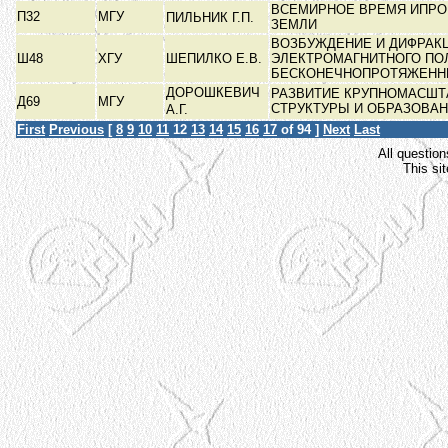
ВСЕМИРНОЕ ВРЕМЯ ИПРО
П32
МГУ
ПИЛЬНИК Г.П.
ЗЕМЛИ
ВОЗБУЖДЕНИЕ И ДИФРАК
Ш48
ХГУ
ШЕПИЛКО Е.В.
ЭЛЕКТРОМАГНИТНОГО ПО
БЕСКОНЕЧНОПРОТЯЖЕНН
ДОРОШКЕВИЧ
РАЗВИТИЕ КРУПНОМАСШТ
Д69
МГУ
СТРУКТУРЫ И ОБРАЗОВАН
А.Г.
First
Previous
[
8
9
10
11
12
13
14
15
16
17
of 94 ]
Next
Last
All question
This si