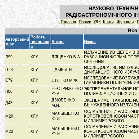
НАУКОВО-ТЕХНІЧН
РАДІОАСТРОНОМІЧНОГО ІН
Головна
Пошук
УДК
Книги
Журнали
Все
Робота
Авторський
виконана
Автор
Назва
знак
в
ИЗЛУЧЕНИЕ ИЗ ЩЕЛЕЙ В
Л99
ХГУ
ЛЯЩЕНКО В.А.
РАЗЛИЧНОЙ ФОРМЫ ПОП
СЕЧЕНИЯ
ИССЛЕДОВАНИЕ ИМПУЛЬС
Ц28
ХГУ
ЦВЫК А.И.
ДИФРАКЦИОННОГО ИЗЛУ
ИССЛЕДОВАНИЕ ВОЗБУЖД
С79
ХГУ
СТЕПКО М.Ф.
ГАРМОНИКИ ПОЛЯ УСИЛИ
НЕСТРИЖЕНКО
ЭКСПЕРЕМЕНТАЛЬНОЕ И
Н56
ХГУ
ПОЛЯРИЗАЦИОННЫХ И С
Ю.А.
ДЗЮБЕНКО
ЭКСПЕРИМЕНТАЛЬНОЕ И
Д43
ХГУ
ВЫНУЖДЕННОГО ИЗЛУЧЕ
М.И.
ОСЛАБЛЕНИЕ И РАССЕЯН
МАЛЫШЕНКО
М20
ХГУ
КОРОТКОВОЛНОВОЙ ЧАС
Ю.И.
МИЛЛИМЕТРОВОГО
ОСЛАБЛЕНИЕ И РАССЕЯН
МАЛЫШЕНКО
М20
ХГУ
КОРОТКОВОЛНОВОЙ ЧАС
Ю.И.
МИЛЛИМЕТРОВОГО