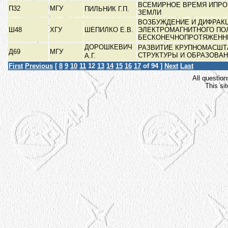
ВСЕМИРНОЕ ВРЕМЯ ИПРО
П32
МГУ
ПИЛЬНИК Г.П.
ЗЕМЛИ
ВОЗБУЖДЕНИЕ И ДИФРАК
Ш48
ХГУ
ШЕПИЛКО Е.В.
ЭЛЕКТРОМАГНИТНОГО ПО
БЕСКОНЕЧНОПРОТЯЖЕНН
ДОРОШКЕВИЧ
РАЗВИТИЕ КРУПНОМАСШТ
Д69
МГУ
СТРУКТУРЫ И ОБРАЗОВАН
А.Г.
First
Previous
[
8
9
10
11
12
13
14
15
16
17
of 94 ]
Next
Last
All question
This si