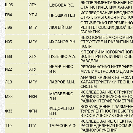
ЭКСПЕРИМЕНТАЛЬНЫЕ И
Ш95
ЛГУ
ШУБОВА Р.С.
СТАТИСТИЧЕСКИХ ХАРАК
ИССЛЕДОВАНИЕ НЕОДНО
П84
ХПИ
ПРОШКИН Е.Г.
СТРУКТУРЫ СЛОЯ F ИОН
ОПТИЧЕСКАЯ ПЕРЕМЕННО
Л96
МГУ
ЛЮТЫЙ В.М.
РЕНТГЕНОВСКИХ ДВОЙНЫ
ГАЛАКТИК
НЕКОТОРЫЕ ЗАКОНОМЕРН
И95
МГУ
ИХСАНОВ Р.Н.
СТРУКТУРЕ И РАЗВИТИИ 
ПОЛЯ
К ТЕОРИИ МНОГОКРАТНОГ
П88
ХГУ
ПУЗЕНКО А.А.
ВОЛН ПРИ НАЛИЧИИ ПОВ
РАЗДЕЛА
ИВАНЧЕНКО
РЕЗОНАНСНАЯ ИНТЕРФЕ
И22
ХГУ
МИЛЛИМЕТРОВОГО ДИАП
И.В.
АНАЛИЗ КРИВЫХ БЛЕСКА 
Л13
МГУ
ЛАВРОВ М.И.
ХАРАКТЕРИСТИКИ ТЕСНЫ
СИСТЕМ
ИССЛЕДОВАНИЕ СТРУКТУ
МАТВЕЕНКО
М33
ИКИ
РАДИОИСТОЧНИКОВ(МЕТО
Л.И.
РАДИОИНТЕРФЕРОМЕТРИ
ВОЗБУЖДЕНИЕ ПЛАЗМЕН
ФЕДОРЕНКО
Ф33
ФТИ
ТУРБУЛЕНТНОСТИ БЫСТР
В.Н.
В КОСМИЧЕСКИХ ОБЬЕКТ
ИССЛЕДОВАНИЕ СПЕКТРА 
Т19
ГГУ
ТАРАСОВ А.Ф.
РАСПРЕДЕЛЕНИЯ КОСМИЧ
РАДИОИЗЛУЧЕНИЯ