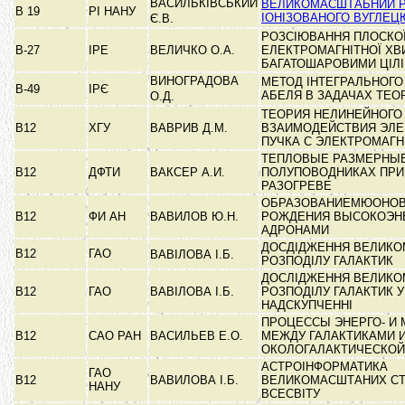
ВАСИЛЬКІВСЬКИЙ
ВЕЛИКОМАСШТАБНИЙ Р
В 19
РІ НАНУ
ІОНІЗОВАНОГО ВУГЛЕЦ
Є.В.
РОЗСІЮВАННЯ ПЛОСКО
В-27
ІРЕ
ВЕЛИЧКО О.А.
ЕЛЕКТРОМАГНІТНОЇ ХВ
БАГАТОШАРОВИМИ ЦІЛ
ВИНОГРАДОВА
МЕТОД ІНТЕГРАЛЬНОГ
В-49
ІРЄ
АБЕЛЯ В ЗАДАЧАХ ТЕО
О.Д.
ТЕОРИЯ НЕЛИНЕЙНОГО
В12
ХГУ
ВАВРИВ Д.М.
ВЗАИМОДЕЙСТВИЯ ЭЛЕ
ПУЧКА С ЭЛЕКТРОМАГ
ТЕПЛОВЫЕ РАЗМЕРНЫЕ
В12
ДФТИ
ВАКСЕР А.И.
ПОЛУПОВОДНИКАХ ПРИ
РАЗОГРЕВЕ
ОБРАЗОВАНИЕМЮОНОВ
В12
ФИ АН
ВАВИЛОВ Ю.Н.
РОЖДЕНИЯ ВЫСОКОЭН
АДРОНАМИ
ДОСДІДЖЕННЯ ВЕЛИК
В12
ГАО
ВАВІЛОВА І.Б.
РОЗПОДІЛУ ГАЛАКТИК
ДОСЛІДЖЕННЯ ВЕЛИК
В12
ГАО
ВАВІЛОВА І.Б.
РОЗПОДІЛУ ГАЛАКТИК 
НАДСКУПЧЕННІ
ПРОЦЕССЫ ЭНЕРГО- И
В12
САО РАН
ВАСИЛЬЕВ Е.О.
МЕЖДУ ГАЛАКТИКАМИ 
ОКОЛОГАЛАКТИЧЕСКО
АСТРОІНФОРМАТИКА
ГАО
В12
ВАВИЛОВА І.Б.
ВЕЛИКОМАСШТАНИХ СТ
НАНУ
ВСЕСВІТУ