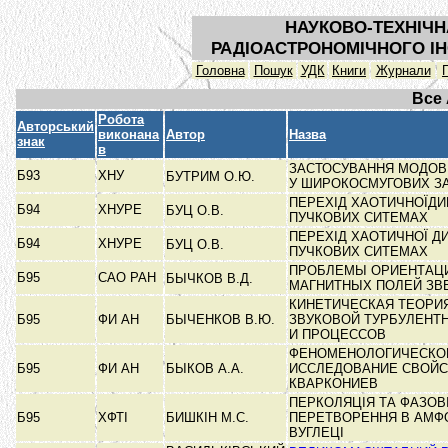
НАУКОВО-ТЕХНІЧН
РАДІОАСТРОНОМІЧНОГО ІН
Головна
Пошук
УДК
Книги
Журнали
Все
Робота
Авторський
виконана
Автор
Назва
знак
в
ЗАСТОСУВАННЯ МОДОВ
Б93
ХНУ
БУТРИМ О.Ю.
У ШИРОКОСМУГОВИХ З
ПЕРЕХІД ХАОТИЧНОЇДИ
Б94
ХНУРЕ
БУЦ О.В.
ПУЧКОВИХ СИТЕМАХ
ПЕРЕХІД ХАОТИЧНОЇ Д
Б94
ХНУРЕ
БУЦ О.В.
ПУЧКОВИХ СИТЕМАХ
ПРОБЛЕМЫ ОРИЕНТАЦИ
Б95
САО РАН
БЫЧКОВ В.Д.
МАГНИТНЫХ ПОЛЕЙ ЗВ
КИНЕТИЧЕСКАЯ ТЕОРИ
Б95
ФИ АН
БЫЧЕНКОВ В.Ю.
ЗВУКОВОЙ ТУРБУЛЕНТ
И ПРОЦЕССОВ
ФЕНОМЕНОЛОГИЧЕСКО
Б95
ФИ АН
БЫКОВ А.А.
ИССЛЕДОВАНИЕ СВОЙС
КВАРКОНИЕВ
ПЕРКОЛЯЦІЯ ТА ФАЗОВ
Б95
ХФТІ
БИШКІН М.С.
ПЕРЕТВОРЕННЯ В АМФ
ВУГЛЕЦІ