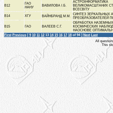
АСТРОІНФОРМАТИКА
ГАО
В12
ВАВИЛОВА І.Б.
ВЕЛИКОМАСШТАНИХ СТ
НАНУ
ВСЕСВІТУ
СИНТЕЗ ЗЕРКАЛЬНЫХ А
В14
ХГУ
ВАЙНБРАНД М.М.
ПРЕОБРАЗОВАТЕЛЕЙ 
ОБРАБОТКА НАЗЕМНЫХ
В15
ГАО
ВАЛЕЕВ С.Г.
КОСМИЧЕСКИХ НАБЛЮ
НАОСНОВЕ ОПТИМАЛЬ
First
Previous
[
9
10
11
12
13
14
15
16
17
18
of 94 ]
Next
Last
All question
This si