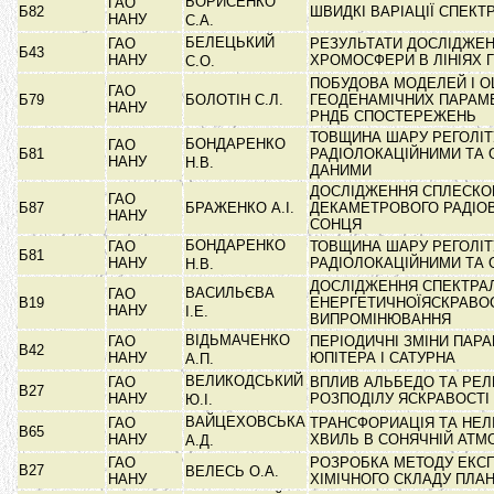
БОРИСЕНКО
ГАО
Б82
ШВИДКІ ВАРІАЦІЇ СПЕК
НАНУ
С.А.
БЕЛЕЦЬКИЙ
ГАО
РЕЗУЛЬТАТИ ДОСЛІДЖЕН
Б43
НАНУ
ХРОМОСФЕРИ В ЛІНІЯХ 
С.О.
ПОБУДОВА МОДЕЛЕЙ І О
ГАО
Б79
БОЛОТІН С.Л.
ГЕОДЕНАМІЧНИХ ПАРАМЕ
НАНУ
РНДБ СПОСТЕРЕЖЕНЬ
ТОВЩИНА ШАРУ РЕГОЛІТ
БОНДАРЕНКО
ГАО
Б81
РАДІОЛОКАЦІЙНИМИ ТА
НАНУ
Н.В.
ДАНИМИ
ДОСЛІДЖЕННЯ СПЛЕСКО
ГАО
Б87
БРАЖЕНКО А.І.
ДЕКАМЕТРОВОГО РАДІО
НАНУ
СОНЦЯ
БОНДАРЕНКО
ГАО
ТОВЩИНА ШАРУ РЕГОЛІТ
Б81
НАНУ
РАДІОЛОКАЦІЙНИМИ ТА
Н.В.
ДОСЛІДЖЕННЯ СПЕКТРАЛ
ВАСИЛЬЄВА
ГАО
В19
ЕНЕРГЕТИЧНОЇЯСКРАВО
НАНУ
І.Е.
ВИПРОМІНЮВАННЯ
ВІДЬМАЧЕНКО
ГАО
ПЕРІОДИЧНІ ЗМІНИ ПАР
В42
НАНУ
ЮПІТЕРА І САТУРНА
А.П.
ВЕЛИКОДСЬКИЙ
ГАО
ВПЛИВ АЛЬБЕДО ТА РЕЛ
В27
НАНУ
РОЗПОДІЛУ ЯСКРАВОСТІ
Ю.І.
ВАЙЦЕХОВСЬКА
ГАО
ТРАНСФОРИАЦІЯ ТА НЕЛ
В65
НАНУ
ХВИЛЬ В СОНЯЧНІЙ АТМ
А.Д.
ГАО
РОЗРОБКА МЕТОДУ ЕКС
В27
ВЕЛЕСЬ О.А.
НАНУ
ХІМІЧНОГО СКЛАДУ ПЛ