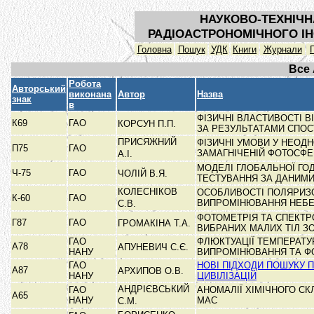
НАУКОВО-ТЕХНІЧН
РАДІОАСТРОНОМІЧНОГО ІН
Головна
Пошук
УДК
Книги
Журнали
Все
Робота
Авторський
виконана
Автор
Назва
знак
в
ФІЗИЧНІ ВЛАСТИВОСТІ 
К69
ГАО
КОРСУН П.П.
ЗА РЕЗУЛЬТАТАМИ СПО
ПРИСЯЖНИЙ
ФІЗИЧНІ УМОВИ У НЕОДН
П75
ГАО
ЗАМАГНІЧЕНІЙ ФОТОСФ
А.І.
МОДЕЛІ ГЛОБАЛЬНОЇ ГО
Ч-75
ГАО
ЧОЛІЙ В.Я.
ТЕСТУВАННЯ ЗА ДАНИМ
КОЛЕСНІКОВ
ОСОБЛИВОСТІ ПОЛЯРИЗ
К-60
ГАО
ВИПРОМІНЮВАННЯ НЕБЕС
С.В.
ФОТОМЕТРІЯ ТА СПЕКТ
Г87
ГАО
ГРОМАКІНА Т.А.
ВИБРАНИХ МАЛИХ ТІЛ З
ГАО
ФЛЮКТУАЦІЇ ТЕМПЕРАТУ
А78
АПУНЕВИЧ С.Є.
НАНУ
ВИПРОМІНЮВАННЯ ТА 
ГАО
НОВІ ПІДХОДИ ПОШУКУ 
А87
АРХИПОВ О.В.
НАНУ
ЦИВІЛІЗАЦІЙ
АНДРІЄВСЬКИЙ
ГАО
АНОМАЛІЇ ХІМІЧНОГО СК
А65
НАНУ
МАС
С.М.