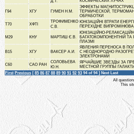
КОСМИЧЕСКИХ ЛУЧАХ
Д.Т.
ЭФФЕКТЫ МАГНИТОСТРИК
Г94
ХГУ
ГУМЕН Н.М.
ТЕРМИЧЕСКОЙ, ТЕРМОМА
ОБРАБОТКИ
ТРОФИМЕНКО
ЮНІЗАЦІЙНІ ВТРАТИ ЕНЕРГІ
Т70
ХФТІ
ПЕРЕХІДНЕ ВИПРОМІНЮВ
С.В.
ЮНІЗАЦІЙНО-РЕЛАКСАЦІЙН
М29
КНУ
МАРТИШ Є.В.
БАГАТОКОМПОНЕНТНІЙ ТА 
ПЛАЗМІ
ЯВЛЕНИЯ ПЕРЕНОСА В ПО
В15
ХГУ
ВАКСЕР А.И.
С НЕОДНОРОДНО РАЗОГР
ЭЛЕКТРОНАМИ
СОЛОВЬЕВА
ЯРЧАЙШИЕ ЗВЕЗДЫ ЗА ПР
С60
САО РАН
МЕСТНОЙ ГРУППЫ ГАЛАКТ
Ю.Н.
First
Previous
[
85
86
87
88
89
90
91
92
93
94
of 94 ]
Next
Last
All question
This si