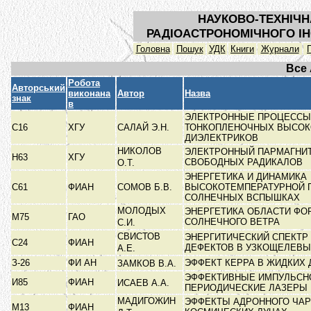
НАУКОВО-ТЕХНІЧН
РАДІОАСТРОНОМІЧНОГО ІН
Головна
Пошук
УДК
Книги
Журнали
Все
Робота
Авторський
виконана
Автор
Назва
знак
в
ЭЛЕКТРОННЫЕ ПРОЦЕССЫ
С16
ХГУ
САЛАЙ Э.Н.
ТОНКОПЛЕНОЧНЫХ ВЫСО
ДИЭЛЕКТРИКОВ
НИКОЛОВ
ЭЛЕКТРОННЫЙ ПАРМАГНИ
Н63
ХГУ
СВОБОДНЫХ РАДИКАЛОВ
О.Т.
ЭНЕРГЕТИКА И ДИНАМИКА
С61
ФИАН
СОМОВ Б.В.
ВЫСОКОТЕМПЕРАТУРНОЙ 
СОЛНЕЧНЫХ ВСПЫШКАХ
МОЛОДЫХ
ЭНЕРГЕТИКА ОБЛАСТИ Ф
М75
ГАО
СОЛНЕЧНОГО ВЕТРА
С.И.
СВИСТОВ
ЭНЕРГИТИЧЕСКИЙ СПЕКТР
С24
ФИАН
ДЕФЕКТОВ В УЗКОЩЕЛЕВ
А.Е.
З-26
ФИ АН
ЭФФЕКТ КЕРРА В ЖИДКИХ
ЗАМКОВ В.А.
ЭФФЕКТИВНЫЕ ИМПУЛЬСН
И85
ФИАН
ИСАЕВ А.А.
ПЕРИОДИЧЕСКИЕ ЛАЗЕРЫ 
МАДИГОЖИН
ЭФФЕКТЫ АДРОННОГО ЧА
М13
ФИАН