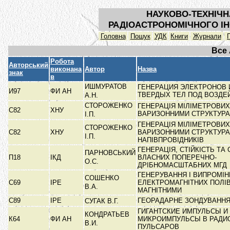
НАУКОВО-ТЕХНІЧН
РАДІОАСТРОНОМІЧНОГО ІН
Головна
Пошук
УДК
Книги
Журнали
Все
Робота
Авторський
виконана
Автор
Назва
знак
в
ИШМУРАТОВ
ГЕНЕРАЦИЯ ЭЛЕКТРОНОВ 
И97
ФИ АН
ТВЕРДЫХ ТЕЛ ПОД ВОЗД
А.Н.
СТОРОЖЕНКО
ГЕНЕРАЦІЯ МІЛІМЕТРОВИХ
С82
ХНУ
ВАРИЗОННИМИ СТРУКТУР
І.П.
ГЕНЕРАЦІЯ МІЛІМЕТРОВИХ
СТОРОЖЕНКО
С82
ХНУ
ВАРИЗОННИМИ СТРУКТУР
І.П.
НАПІВПРОВІДНИКІВ
ГЕНЕРАЦІЯ, СТІЙКІСТЬ ТА
ПАРНОВСЬКИЙ
П18
ІКД
ВЛАСНИХ ПОПЕРЕЧНО-
О.С.
ДРІБНОМАСШТАБНИХ МГД
ГЕНЕРУВАННЯ І ВИПРОМІ
СОШЕНКО
С69
ІРЕ
ЕЛЕКТРОМАГНІТНИХ ПОЛІ
В.А.
МАГНІТНИМИ
С89
ІРЕ
ГЕОРАДАРНЕ ЗОНДУВАННЯ
СУГАК В.Г.
ГИГАНТСКИЕ ИМПУЛЬСЫ И
КОНДРАТЬЕВ
К64
ФИ АН
МИКРОИМПУЛЬСЫ В РАДИ
В.И.
ПУЛЬСАРОВ