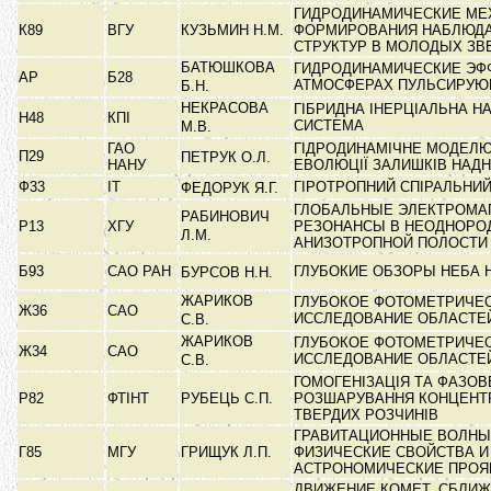
ГИДРОДИНАМИЧЕСКИЕ М
К89
ВГУ
КУЗЬМИН Н.М.
ФОРМИРОВАНИЯ НАБЛЮД
СТРУКТУР В МОЛОДЫХ З
БАТЮШКОВА
ГИДРОДИНАМИЧЕСКИЕ ЭФ
АР
Б28
АТМОСФЕРАХ ПУЛЬСИРУЮ
Б.Н.
НЕКРАСОВА
ГІБРИДНА ІНЕРЦІАЛЬНА НА
Н48
КПІ
СИСТЕМА
М.В.
ГАО
ГІДРОДИНАМІЧНЕ МОДЕЛ
П29
ПЕТРУК О.Л.
НАНУ
ЕВОЛЮЦІЇ ЗАЛИШКІВ НАД
Ф33
ІТ
ГІРОТРОПНИЙ СПІРАЛЬНИ
ФЕДОРУК Я.Г.
ГЛОБАЛЬНЫЕ ЭЛЕКТРОМА
РАБИНОВИЧ
Р13
ХГУ
РЕЗОНАНСЫ В НЕОДНОРО
Л.М.
АНИЗОТРОПНОЙ ПОЛОСТ
Б93
САО РАН
ГЛУБОКИЕ ОБЗОРЫ НЕБА Н
БУРСОВ Н.Н.
ЖАРИКОВ
ГЛУБОКОЕ ФОТОМЕТРИЧЕ
Ж36
САО
ИССЛЕДОВАНИЕ ОБЛАСТЕ
С.В.
ЖАРИКОВ
ГЛУБОКОЕ ФОТОМЕТРИЧЕ
Ж34
САО
ИССЛЕДОВАНИЕ ОБЛАСТЕ
С.В.
ГОМОГЕНІЗАЦІЯ ТА ФАЗОВ
Р82
ФТІНТ
РУБЕЦЬ С.П.
РОЗШАРУВАННЯ КОНЦЕНТ
ТВЕРДИХ РОЗЧИНІВ
ГРАВИТАЦИОННЫЕ ВОЛНЫ
Г85
МГУ
ГРИЩУК Л.П.
ФИЗИЧЕСКИЕ СВОЙСТВА И
АСТРОНОМИЧЕСКИЕ ПРО
ДВИЖЕНИЕ КОМЕТ, СБЛИ