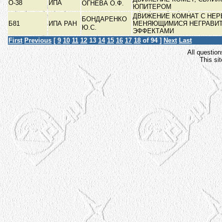
О-38
ИПА
ОГНЕВА О.Ф.
ЮПИТЕРОМ
ДВИЖЕНИЕ КОМНАТ С НЕР
БОНДАРЕНКО
Б81
ИПА РАН
МЕНЯЮЩИМИСЯ НЕГРАВИ
Ю.С.
ЭФФЕКТАМИ
First
Previous
[
9
10
11
12
13
14
15
16
17
18
of 94 ]
Next
Last
All question
This si