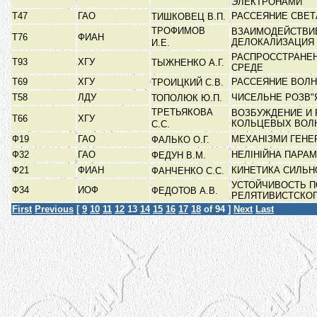
ЭЛЕКТРОНАМИ
Т47
ГАО
РАССЕЯНИЕ СВЕТ
ТИШКОВЕЦ В.П.
ТРОФИМОВ
ВЗАИМОДЕЙСТВИ
Т76
ФИАН
ДЕЛОКАЛИЗАЦИЯ
И.Е.
РАСПРОССТРАНЕ
Т93
ХГУ
ТЫЖНЕНКО А.Г.
СРЕДЕ
Т69
ХГУ
РАССЕЯНИЕ ВОЛН
ТРОИЦКИЙ С.В.
Т58
ЛДУ
ЧИСЕЛЬНЕ РОЗВ"
ТОПОЛЮК Ю.П.
ТРЕТЬЯКОВА
ВОЗБУЖДЕНИЕ И
Т66
ХГУ
КОЛЬЦЕВЫХ ВОЛ
С.С.
Ф19
ГАО
МЕХАНІЗМИ ГЕНЕ
ФАЛЬКО О.Г.
Ф32
ГАО
НЕЛІНІЙНА ПАРА
ФЕДУН В.М.
Ф21
ФИАН
КИНЕТИКА СИЛЬ
ФАНЧЕНКО С.С.
УСТОЙЧИВОСТЬ П
Ф34
ИОФ
ФЕДОТОВ А.В.
РЕЛЯТИВИСТСКО
First
Previous
[
9
10
11
12
13
14
15
16
17
18
of 94 ]
Next
Last