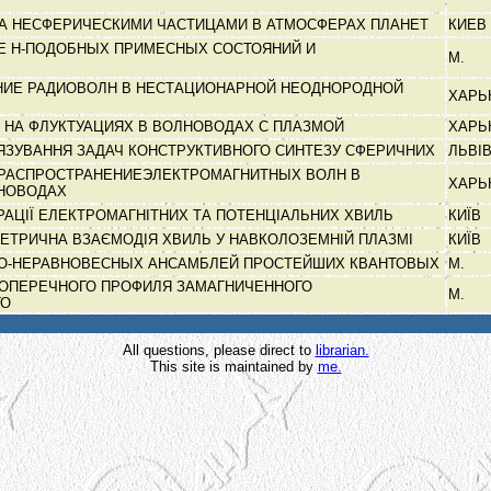
А НЕСФЕРИЧЕСКИМИ ЧАСТИЦАМИ В АТМОСФЕРАХ ПЛАНЕТ
КИЕВ
Е Н-ПОДОБНЫХ ПРИМЕСНЫХ СОСТОЯНИЙ И
М.
НИЕ РАДИОВОЛН В НЕСТАЦИОНАРНОЙ НЕОДНОРОДНОЙ
ХАРЬ
 НА ФЛУКТУАЦИЯХ В ВОЛНОВОДАХ С ПЛАЗМОЙ
ХАРЬ
ЯЗУВАННЯ ЗАДАЧ КОНСТРУКТИВНОГО СИНТЕЗУ СФЕРИЧНИХ
ЛЬВІ
 РАСПРОСТРАНЕНИЕЭЛЕКТРОМАГНИТНЫХ ВОЛН В
ХАРЬ
НОВОДАХ
РАЦІЇ ЕЛЕКТРОМАГНІТНИХ ТА ПОТЕНЦІАЛЬНИХ ХВИЛЬ
КИЇВ
МЕТРИЧНА ВЗАЄМОДІЯ ХВИЛЬ У НАВКОЛОЗЕМНІЙ ПЛАЗМІ
КИЇВ
НО-НЕРАВНОВЕСНЫХ АНСАМБЛЕЙ ПРОСТЕЙШИХ КВАНТОВЫХ
М.
ОПЕРЕЧНОГО ПРОФИЛЯ ЗАМАГНИЧЕННОГО
М.
ГО
All questions, please direct to
librarian.
This site is maintained by
me.