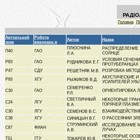
РАДІО
Головна
П
Авторський
Робота
Автор
Назва
знак
виконана в
ПЛЮСНИНА
РАСПРЕДЕЛЕНИЕ
П40
ГАО
СОЛНЦЕ
Л.А.
УСЛОВИЯ СЕЧЕНИ
Р83
ГАО
РУДНИКОВА Е.Г.
ПРОТУБЕРАНЦАХ
Р47
СДУ
РОЗРОБКА МЕТОД
РЕШЕТНЯК М.В.
АКУСТИЧЕСКИЕ 
Р93
ХГУ
РЫЖИКОВ В.Д.
УСИЛИТЕЛЕЙ УЛЬ
СЕМЕРЕНКО
С30
ГАО
ОРИЕНТИРОВКА 
Р.Л.
СВЕТЛИЧНЫЙ
НЕКОТОРЫЕ ГРАН
С24
ЛГУ
ГОРЯЧЕЙ ПЛАЗМ
В.А.
С30
ЛГУ
ВЗАИМОДЕЙСТВИЕ
СЕМЕНОВ В.С.
C38
ХГУ
О РАССЕЯНИИ ЭЛ
СИНИЦЫН В.Г.
СТРУМИНСКИЙ
ИССЛЕДОВАНИЕ 
С87
ФИАН
ЛУЧАХ
А.В.
НЕКОТОРЫЕ ОСОБ
Т51
ГГУ
ТОКАРЕВ Ю.В.