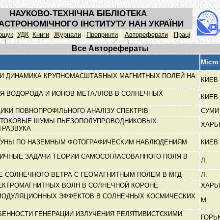
НАУКОВО-ТЕХНІЧНА БІБЛІОТЕКА
АСТРОНОМІЧНОГО ІНСТИТУТУ НАН УКРАЇНИ
ошук
УДК
Книги
Журнали
Препринти
Автореферати
Праці
Все Авторефераты
Місто
 И ДИНАМИКА КРУПНОМАСШТАБНЫХ МАГНИТНЫХ ПОЛЕЙ НА
КИЕВ
Я ВОДОРОДА И ИОНОВ МЕТАЛЛОВ В СОЛНЕЧНЫХ
КИЕВ
ИКИ ПОВНОПРОФІЛЬНОГО АНАЛІЗУ СПЕКТРІВ
СУМ
И ТОКОВЫЕ ШУМЫ ПЬЕЗОПОЛУПРОВОДНИКОВЫХ
ХАРЬ
ТРАЗВУКА
ЛУНЫ ПО НАЗЕМНЫМ ФОТОГРАФИЧЕСКИМ НАБЛЮДЕНИЯМ
КИЕВ
ИЧНЫЕ ЗАДАЧИ ТЕОРИИ САМОСОГЛАСОВАННОГО ПОЛЯ В
Л.
Е
 СОЛНЕЧНОГО ВЕТРА С ГЕОМАГНИТНЫМ ПОЛЕМ В МГД
Л.
ЕКТРОМАГНИТНЫХ ВОЛН В СОЛНЕЧНОЙ КОРОНЕ
ХАРЬ
МОДУЛЯЦИОННЫХ ЭФФЕКТОВ В СОЛНЕЧНЫХ КОСМИЧЕСКИХ
М.
ЕННОСТИ ГЕНЕРАЦИИ ИЗЛУЧЕНИЯ РЕЛЯТИВИСТСКИМИ
ГОРЬ