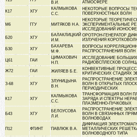
АТМОСФЕРЕ
В.И.
КАЛМЫКОВА
НЕКОТОРЫЕ ВОПРОСЫ ТЕ
К17
ХГУ
ПОВЕРХНОСТНЫХ ВОЛН
С.С.
НЕКОТОРЫЕ ТЕОРЕТИЧЕС
М6
ГГУ
МИТЯКОВ Н.А.
ЭКСПЕРИМЕНТАЛЬНЫЕ РЕ
ИССЛЕДОВАНИЙ ИОНОСФ
БАЛАКЛИЦКИЙ
ОРОТРОН-ГЕНЕРАТОР ДИ
Б20
ХГУ
ИЗЛУЧЕНИЯ КОРОТКОВОЛ
И.М.
БАХАРЕВА
ВОПРОСЫ КОРРЕЛЯЦИОНН
Б30
ХГУ
РАСПРОСТРАНЕНИЯ ВОЛН
М.Ф.
ЦИМАХОВИЧ
ИССЛЕДОВАНИЕ БОЛЬШИ
Ц61
ГАИ
РАДИОВСПЛЕСКОВ СОЛН
Н.П.
КОНВЕКТИВНЫЕ ПРОЦЕСС
Ж72
ГАИ
ЖИЛЯЕВ Б.Е.
КРИТИЧЕСКИХ СТАДИЯХ 
РАСПРОСТРАНЕНИЕ ЭЛЕК
ЗЛУНИЦЫНА
З-68
ХГУ
ВОЛН В ОТКРЫТЫХ ПЛОС
В.Н.
ПЕРИОДИЧЕСКИХ
ТРАНСФОРМАЦИЯ ВОЛН П
КАЛМЫКОВА
К17
ХГУ
ЗАРЯДА И СПЕКТРЫ НЕР
С.С.
ПЛАЗМЕННО-ПУЧКОВЫХ
РАСПРОСТРАНЕНИЕ ЭЛЕК
БЕЛОУСОВА
Б43
ХГУ
ВОЛН В СВЯЗАННЫХ ПРЯ
Л.И.
ВОЛНОВОДАХ
ДИФРАКЦИЯ ЭЛЕКТРОМАГ
П12
ФТИНТ
ПАВЛЮК В.А.
МЕТАЛЛИЧЕСКИХ РЕШЕТК
ВОЛНОВОДНОГО ТИПА