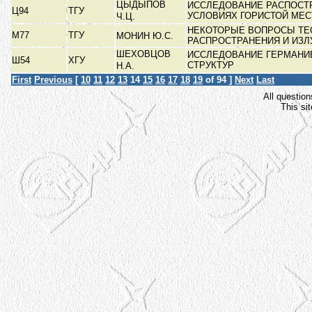
ЦЫДЫПОВ
ИССЛЕДОВАНИЕ РАСПОСТР
Ц94
ТГУ
УСЛОВИЯХ ГОРИСТОЙ МЕ
Ч.Ц.
НЕКОТОРЫЕ ВОПРОСЫ ТЕ
М77
ТГУ
МОНИН Ю.С.
РАСПРОСТРАНЕНИЯ И ИЗ
ШЕХОВЦОВ
ИССЛЕДОВАНИЕ ГЕРМАНИЕВ
Ш54
ХГУ
СТРУКТУР
Н.А.
First
Previous
[
10
11
12
13
14
15
16
17
18
19
of 94 ]
Next
Last
All question
This si