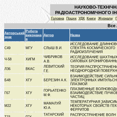
НАУКОВО-ТЕХНІЧН
РАДІОАСТРОНОМІЧНОГО ІН
Головна
Пошук
УДК
Книги
Журнали
Все
Робота
Авторський
виконана
Автор
Назва
знак
в
ИССЛЕДОВАНИЕ ДЛИННОВ
С49
МГУ
СЛЫШ В.И.
СПЕКТРА КОСМИЧЕСКОГО
РАДИОИЗЛУЧЕНИЯ
ЧИБРИКОВ
ИССЛЕДОВАНИЕ ШАХТНЫ
Ч-58
ХИГМ
СИЛОВЫХ БРОНИРОВАНН
А.В.
ЛЕВИТСКИЙ
ТЕОРИЯ РАСПРОСТРАНЕНИ
Л36
ВКАС
НЕОДНОРОДНОЙ ПОВЕРХ
Г.Е.
ВЗАИМОДЕЙСТВИЕ СИЛЬ
Б48
ХГУ
БЕРЕЗИН А.К.
ЭЛЕКТРОННЫХ ИМПУЛЬСН
ПЛАЗМОЙ
ПЛАЗМЕННЫЕ ВОЛНОВОД
ГОРЬАТЕНКО
Г67
ХГУ
ВЗАИМОДЕЙСТВИЕ ПУЧКО
М.Ф.
ЧАСТИЦ
ТЕМПЕРАТУРНАЯ ЗАВИСИ
МАМАЛУЙ
М22
ХГУ
НЕКОТОРЫХ СВОЙСТВ ГЕ
Ю.А.
ФЕРРИТОВ
ТАТАРСКИЙ
РАСПРОСТРАНЕНИЕ ВОЛН 
Т23
ГГУ